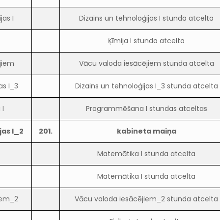
jas I
Dizains un tehnoloģijas I stunda atcelta
Ķīmija I stunda atcelta
jiem
Vācu valoda iesācējiem stunda atcelta
as I_3
Dizains un tehnoloģijas I_3 stunda atcelta
I
Programmēšana I stundas atceltas
jas I_2
201.
kabineta maiņa
Matemātika I stunda atcelta
Matemātika I stunda atcelta
iem_2
Vācu valoda iesācējiem_2 stunda atcelta