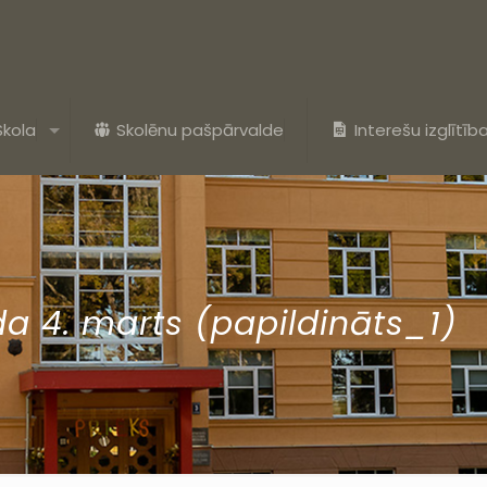
Skola
Skolēnu pašpārvalde
Interešu izglītīb
da 4. marts (papildināts_1)