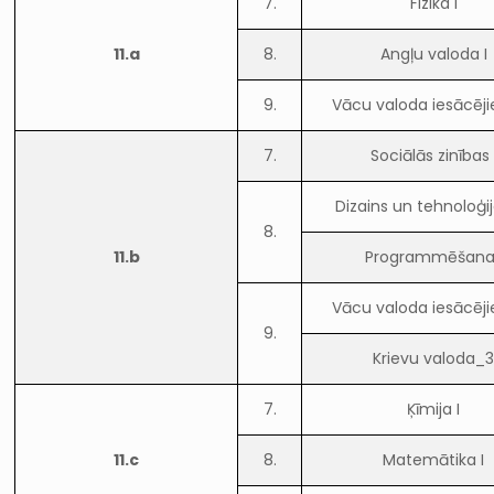
7.
Fizika I
11.a
8.
Angļu valoda I
9.
Vācu valoda iesācēj
7.
Sociālās zinības 
Dizains un tehnoloģij
8.
11.b
Programmēšana 
Vācu valoda iesācēj
9.
Krievu valoda_
7.
Ķīmija I
11.c
8.
Matemātika I