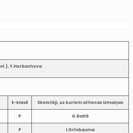
2.st.), Y.Horbachova
E-klasē
Skolotāji, uz kuriem attiecas izmaiņas
P
G.Baltā
P
I.Grīnbauma