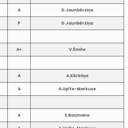
A
D.Jaunbērziņa
P
D.Jaunbērziņa
A+
V.Šmite
A
A.Kārkliņa
A
A.Upīte-Markuse
A
S.Baumane