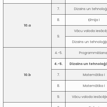
7.
Dizains un tehnoloģi
8.
Ķīmija I
10.a
Vācu valoda iesācē
9.
Dizains un tehnoloģij
4.-5.
Programmēšana 
4.-5.
Dizains un tehnoloģi
10.b
7.
Matemātika I
8.
Matemātika I
9.
Vācu valoda iesācēj