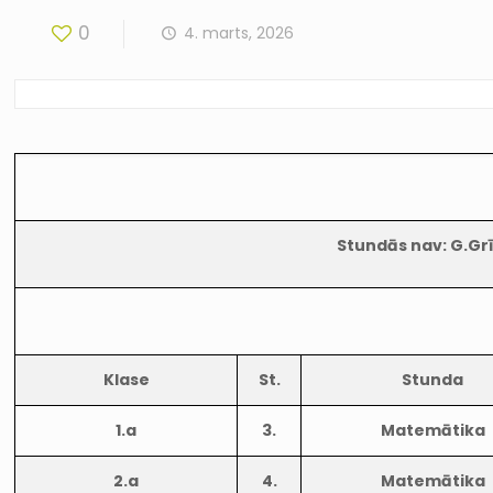
0
4. marts, 2026
Stundās nav: G.Grīv
Klase
St.
Stunda
1.a
3.
Matemātika
2.a
4.
Matemātika