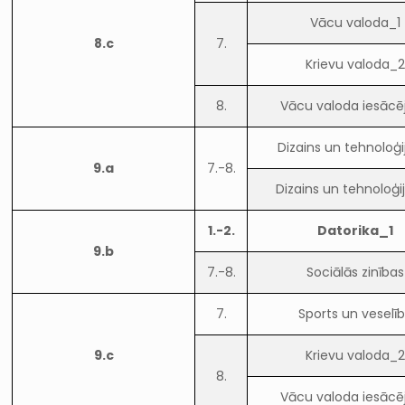
Vācu valoda_1
8.c
7.
Krievu valoda_
8.
Vācu valoda iesācē
Dizains un tehnoloģi
9.a
7.-8.
Dizains un tehnoloģi
1.-2.
Datorika_1
9.b
7.-8.
Sociālās zinības
7.
Sports un veselī
9.c
Krievu valoda_
8.
Vācu valoda iesācē