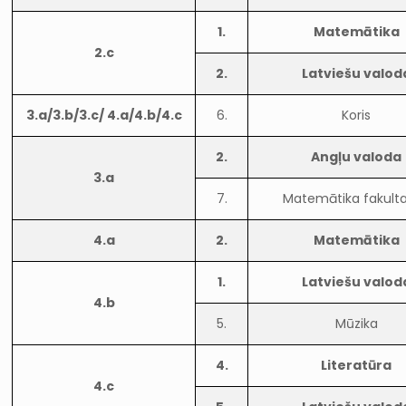
1.
Matemātika
2.c
2.
Latviešu valod
3.a/3.b/3.c/ 4.a/4.b/4.c
6.
Koris
2.
Angļu valoda
3.a
7.
Matemātika fakulta
4.a
2.
Matemātika
1.
Latviešu valod
4.b
5.
Mūzika
4.
Literatūra
4.c