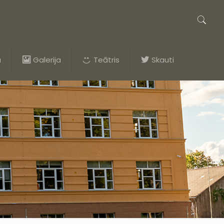
a
Galerija
Teātris
Skauti