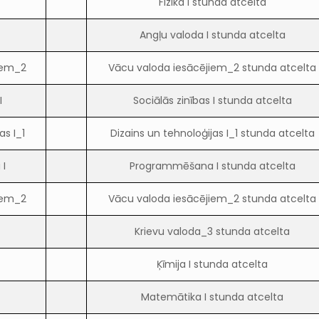
Fizika I stunda atcelta
Angļu valoda I stunda atcelta
iem_2
Vācu valoda iesācējiem_2 stunda atcelta
I
Sociālās zinības I stunda atcelta
as I_1
Dizains un tehnoloģijas I_1 stunda atcelta
I
Programmēšana I stunda atcelta
iem_2
Vācu valoda iesācējiem_2 stunda atcelta
3
Krievu valoda_3 stunda atcelta
Ķīmija I stunda atcelta
Matemātika I stunda atcelta