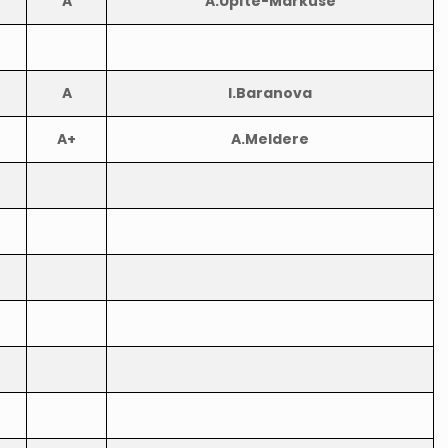
A
A.Upīte-Markuse
A
I.Baranova
A+
A.Meldere