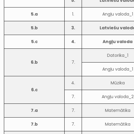
5.
Latviešu valod
5.a
1.
Angļu valoda_1
5.b
3.
Latviešu valod
5.c
4.
Angļu valoda
Datorika_1
6.b
7.
Angļu valoda_1
4.
Mūzika
6.c
7.
Angļu valoda_2
7.a
7.
Matemātika
7.b
7.
Matemātika