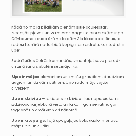
Kādā no maija pēdējām dienām siltie saulesstari,
ziedošās pļavas un Valmieras pagasta bibliotekāre Inga
Grīnbauma sauca ārā no telpām 3.b klases skolēnus, lai
radoši literārā nodarbībā kopīgi noskaidrotu, kas tad īsti ir
upe?
Sadalījušies četrās komandās, izmantojot savu pieredzi
un zināšanas, skolēni secināja, ka:
Upe ir mājas
akmeņiem un smilšu graudiem, daudziem
augiem un dzīvām būtnēm. Upe rada māju sajūtu
cilvēkiem.
Upe ir dzīvība
– jo ūdens ir dzīvība. Tas nepieciešams
izdzīvošanai jebkurā vietā un laikā – gan senatnē, gan
tagadnē un droši vien arī nākotnē.
Upe ir atspulgs
. Tajā spoguļojas koki, saule, mēness,
mājas, tilti un cilvēki…