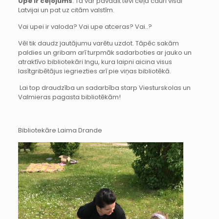
Upe ir ceļojums
. Tā var pavadīt tevi ceļā cauri visai
Latvijai un pat uz citām valstīm.
Vai upei ir valoda? Vai upe atceras? Vai..?
Vēl tik daudz jautājumu varētu uzdot. Tāpēc sakām
paldies un gribam arī turpmāk sadarboties ar jauko un
atraktīvo bibliotekāri Ingu, kura laipni aicina visus
lasītgribētājus iegriezties arī pie viņas bibliotēkā.
Lai top draudzība un sadarbība starp Viesturskolas un
Valmieras pagasta bibliotēkām!
Bibliotekāre Laima Drande