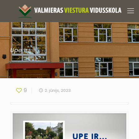
Upe ir…
9
2. jūnijs, 2023