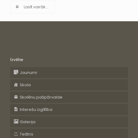
Lasīt vairāk...
Izvēlne
Jaunumi
Skola
Skolēnu pašpārvalde
Interešu izglītība
Galerija
Teātris