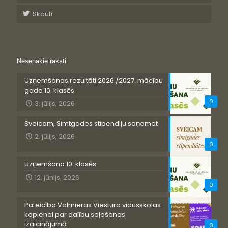
Skauti
Nesenākie raksti
Uzņemšanas rezultāti 2026./2027. mācību
gada 10. klasēs
0
3. jūlijs, 2026
Sveicam, Simtgades stipendiju saņemot
2. jūlijs, 2026
0
Uzņemšana 10. klasēs
12. jūnijs, 2026
0
Pateicība Valmieras Viestura vidusskolas
kopienai par dalību soļošanas
izaicinājumā
0