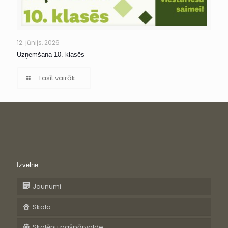
12. jūnijs, 2026
Uzņemšana 10. klasēs
Lasīt vairāk...
Izvēlne
Jaunumi
Skola
Skolēnu pašpārvalde