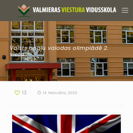
Valsts angļu valodas olimpiādē 2.
vieta
13
14. februāris, 2020