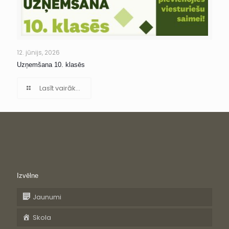
12. jūnijs, 2026
Uzņemšana 10. klasēs
Lasīt vairāk...
Izvēlne
Jaunumi
Skola