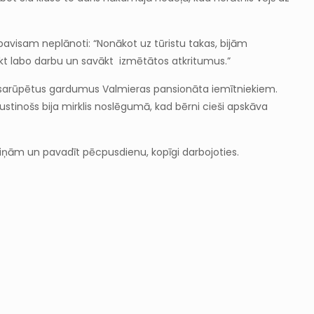
 pavisam neplānoti: “Nonākot uz tūristu takas, bijām
eikt labo darbu un savākt izmētātos atkritumus.”
pašu sarūpētus gardumus Valmieras pansionāta iemītniekiem.
ustinošs bija mirklis noslēgumā, kad bērni cieši apskāva
niņām un pavadīt pēcpusdienu, kopīgi darbojoties.