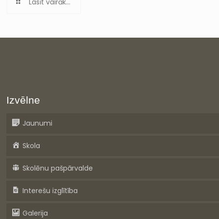
Lasīt vairāk...
Izvēlne
Jaunumi
Skola
Skolēnu pašpārvalde
Interešu izglītība
Galerija