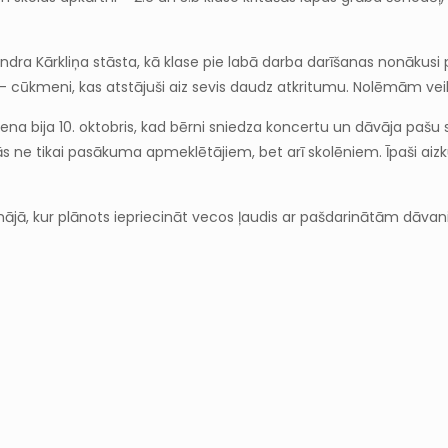
andra Kārkliņa stāsta, kā klase pie labā darba darīšanas nonākusi
i – cūkmeni, kas atstājuši aiz sevis daudz atkritumu. Nolēmām v
a diena bija 10. oktobris, kad bērni sniedza koncertu un dāvāja 
ās ne tikai pasākuma apmeklētājiem, bet arī skolēniem. Īpaši aizk
 mājā, kur plānots iepriecināt vecos ļaudis ar pašdarinātām dāva