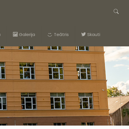
a
Galerija
Teātris
Skauti