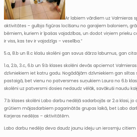
Ar labiem vārdiem uz Valmieras sp
aktivitātes – gulbja figūras locīšanu no garajiem baloniem, g
bērniem, kuriem ir īpašas vajadzības, un dodot viņiem prieku ca
ir viss, kas tev ir vajadzīgs – veselība.”
5.a, 8.b un 8.c klašu skolēni gan savus dārza labumus, gan c
1.a, 2.b, 3.c, 6.b un 9.b klases skolēni devās apciemot Valmier
dzīvniekiem iet katru gadu. Nogādājām dzīvniekiem gan silta
pastaigā, bet vienu no patversmes suņukiem Laura no 6.b klas
skolēni uz patversmi dosies nedaudz vēlāk, savākuši naudu ka
7.b klases skolēni Labo darbu nedēļā sadarbojās ar 2.a klasi, jo 
grūtiem mājasdarbiem pagarinātās grupas laikā, bet Labo darbu
Karjeras nedēļas – aktivitātēm.
Labo darbu nedēļa deva daudz jaunu ideju un ierosmju citiem 