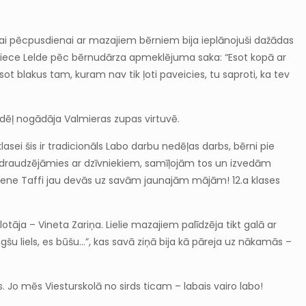
īgai pēcpusdienai ar mazajiem bērniem bija ieplānojuši dažādas
olniece Lelde pēc bērnudārza apmeklējuma saka: “Esot kopā ar
ot blakus tam, kuram nav tik ļoti paveicies, tu saproti, ka tev
dēļ nogādāja Valmieras zupas virtuvē.
asei šis ir tradicionāls Labo darbu nedēļas darbs, bērni pie
adraudzējāmies ar dzīvniekiem, samīļojām tos un izvedām
itene Taffi jau devās uz savām jaunajām mājām! 12.a klases
lotāja – Vineta Zariņa. Lielie mazajiem palīdzēja tikt galā ar
u liels, es būšu…”, kas savā ziņā bija kā pāreja uz nākamās –
o mēs Viesturskolā no sirds ticam – labais vairo labo!