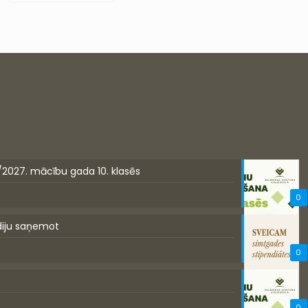
/2027. mācību gada 10. klasēs
0
diju saņemot
0
0