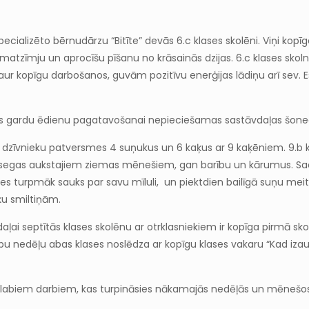
ecializēto bērnudārzu “Bitīte” devās 6.c klases skolēni. Viņi kop
rāmatzīmju un aprocīšu pīšanu no krāsainās dzijas. 6.c klases sk
ur kopīgu darbošanos, guvām pozitīvu enerģijas lādiņu arī sev. Es
itas gardu ēdienu pagatavošanai nepieciešamas sastāvdaļas šone
as dzīvnieku patversmes 4 suņukus un 6 kaķus ar 9 kaķēniem. 9.b kl
s segas aukstajiem ziemas mēnešiem, gan barību un kārumus. S
es turpmāk sauks par savu mīluli, un piektdien bailīgā suņu me
ķu smiltiņām.
daļai septītās klases skolēnu ar otrklasniekiem ir kopīga pirmā sko
 nedēļu abas klases noslēdza ar kopīgu klases vakaru “Kad izaugš
labiem darbiem, kas turpināsies nākamajās nedēļās un mēnešos. J