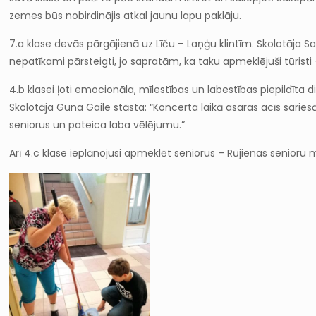
zemes būs nobirdinājis atkal jaunu lapu paklāju.
7.a klase devās pārgājienā uz Līču – Laņģu klintīm. Skolotāja S
nepatīkami pārsteigti, jo sapratām, ka taku apmeklējuši tūrist
4.b klasei ļoti emocionāla, mīlestības un labestības piepildīt
Skolotāja Guna Gaile stāsta: “Koncerta laikā asaras acīs saries
seniorus un pateica laba vēlējumu.”
Arī 4.c klase ieplānojusi apmeklēt seniorus – Rūjienas senioru