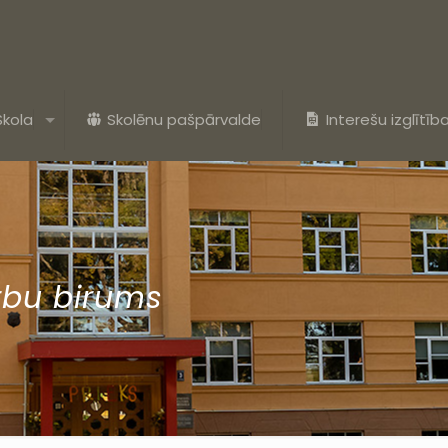
Skola
Skolēnu pašpārvalde
Interešu izglītīb
rbu birums