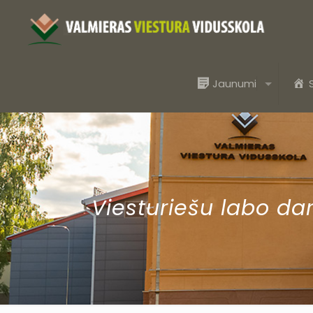
Jaunumi
Viesturiešu labo da