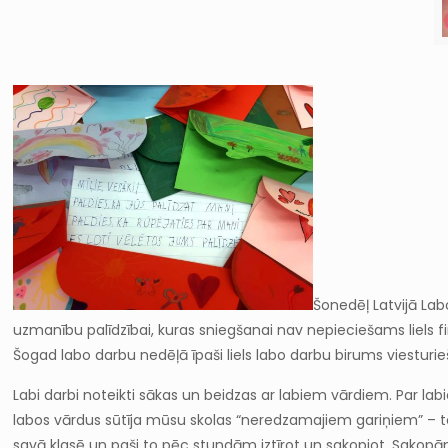
Šonedēļ Latvijā Lab
uzmanību palīdzībai, kuras sniegšanai nav nepieciešams liels f
Šogad labo darbu nedēļā īpaši liels labo darbu birums viesturi
Labi darbi noteikti sākas un beidzas ar labiem vārdiem. Par lab
labos vārdus sūtīja mūsu skolas “neredzamajiem gariņiem” – tehn
savā klasē un paši to pēc stundām iztīrot un sakopjot. Sakopām 