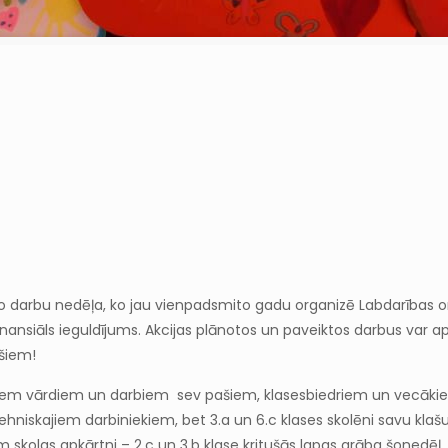
o darbu nedēļa, ko jau vienpadsmito gadu organizē Labdarības orga
inansiāls ieguldījums. Akcijas plānotos un paveiktos darbus var a
ešiem!
iem vārdiem un darbiem sev pašiem, klasesbiedriem un vecākiem rūpē
iskajiem darbiniekiem, bet 3.a un 6.c klases skolēni savu klašu “
skolas apkārtni – 2.c un 3.b klase kritušās lapas grāba šonedēļ, 