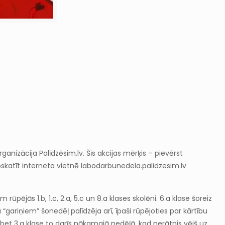
nizācija Palīdzēsim.lv. Šīs akcijas mērķis – pievērst
pskatīt interneta vietnē labodarbunedela.palidzesim.lv
jās 1.b, 1.c, 2.a, 5.c un 8.a klases skolēni. 6.a klase šoreiz
gariņiem” šonedēļ palīdzēja arī, īpaši rūpējoties par kārtību
bet 3.a klase to darīs nākamajā nedēļā, kad nerātnis vējš uz