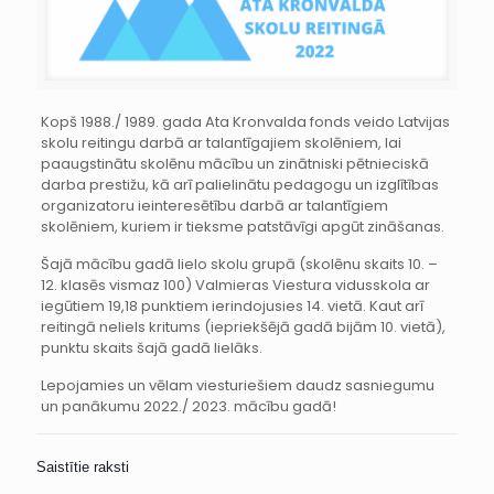
Kopš 1988./ 1989. gada Ata Kronvalda fonds veido Latvijas
skolu reitingu darbā ar talantīgajiem skolēniem, lai
paaugstinātu skolēnu mācību un zinātniski pētnieciskā
darba prestižu, kā arī palielinātu pedagogu un izglītības
organizatoru ieinteresētību darbā ar talantīgiem
skolēniem, kuriem ir tieksme patstāvīgi apgūt zināšanas.
Šajā mācību gadā lielo skolu grupā (skolēnu skaits 10. –
12. klasēs vismaz 100) Valmieras Viestura vidusskola ar
iegūtiem 19,18 punktiem ierindojusies 14. vietā. Kaut arī
reitingā neliels kritums (iepriekšējā gadā bijām 10. vietā),
punktu skaits šajā gadā lielāks.
Lepojamies un vēlam viesturiešiem daudz sasniegumu
un panākumu 2022./ 2023. mācību gadā!
Saistītie raksti