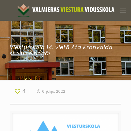
Viesturskola 14. vietā Ata Kronvalda
skolu reitingā!
4
6. jūlijs, 2022