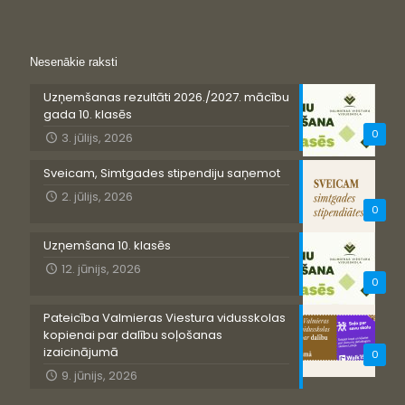
Nesenākie raksti
Uzņemšanas rezultāti 2026./2027. mācību
gada 10. klasēs
0
3. jūlijs, 2026
Sveicam, Simtgades stipendiju saņemot
2. jūlijs, 2026
0
Uzņemšana 10. klasēs
12. jūnijs, 2026
0
Pateicība Valmieras Viestura vidusskolas
kopienai par dalību soļošanas
izaicinājumā
0
9. jūnijs, 2026