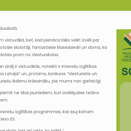
idusskolā.
 vistuvākā, bet, kad pienāca laiks veikt izvēli par
otošie skolotāji, fantastiskie klasesbiedri un doma, ka
a doties prom no Viesturskolas.
sirdij ir vistuvākās, noteikti ir Interešu izglītības
Latvijai” un, protams, konkurss “Viesturietis un
turiešu ikdienu krāsaināku, pie mums nav garlaicīgi.
 piemīt ne tikai jauniešiem, kuri izvēlējušies teātra
jiem.
nterešu izglītības programmas, kas ļauj katram
tieso ES.
i skola, bet arī vieta, ko mīlēt.”