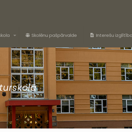
Skola
Skolēnu pašpārvalde
Interešu izglītīb
turskolā