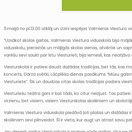
11.maijā no pl.13.00 atklāj un izzini iespējas Valmieras Viestura v
“Uzsākot skolas gaitas, Valmieras Viestura vidusskola bija mājām
vidusskolu, pierastās un mājīgās skolas sienas, atvērtie un sapr
varēšu sevi saukt par īstu Viesturieti, bija iemesli, kas neatļāv
Viesturskolai ir patiesi daudz dažādas tradīcijas, bet tās, kas man 
koncerts, Dārza svētki, Lāčplēša dienas pasākums “Mūsu gaisma 
Viesturiete”. Šīs un daudzas citas skolas tradīcijas padara vies
Viesturiešu teātra gars ir kas tāds, ko citur neizjust. Tas patiesi
virzienu, bet visiem, visiem Viesturskolas skolēniem un skolotā
Valmieras Viestura vidusskola piedāvā ļoti plašas un dažādas i
skolēnam sevi pilnveidot. Šī ir vieta, kur augt un atrast savu pa
Jau desmit gadus Viesturskola ir manas otrās mājas, tā ir ne tika