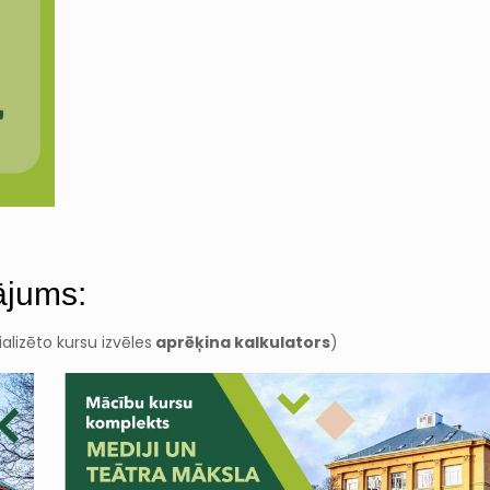
ājums:
lizēto kursu izvēles
aprēķina kalkulators
)