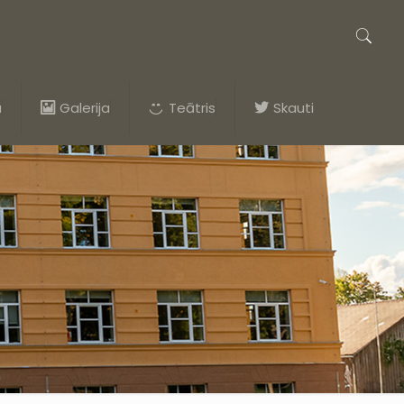
a
Galerija
Teātris
Skauti