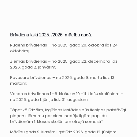
Brīvdienu laiki 2025. /2026. mācību gadā.
Rudens brīvdienas – no 2025. gada 20. oktobra līdz 24.
oktobrim;
Ziemas brīvdienas – no 2025. gada 22. decembra līdz
2026. gada 2. janvārim;
Pavasara brīvdienas – no 2026. gada 9. marta līdz 13.
martam;
Vasaras brīvdienas 1.–8. klašu un 10.–11. klašu skolēniem –
no 2026. gada 1. jūnija līdz 31. augustam.
Tāpat kā līdz šim, izglītības iestādes būs tiesīgas patstāvīgi
pieņemt lēmumu par vienu nedēļu ilgām papildu
brīvdienām 1. klases skolēniem otrajā semestrī.
Mācību gads 9. klasēm ilgst līdz 2026. gada 12. jūnijam.