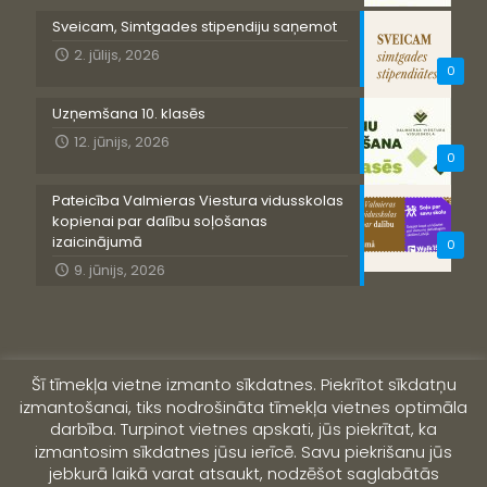
Sveicam, Simtgades stipendiju saņemot
2. jūlijs, 2026
0
Uzņemšana 10. klasēs
12. jūnijs, 2026
0
Pateicība Valmieras Viestura vidusskolas
kopienai par dalību soļošanas
izaicinājumā
0
9. jūnijs, 2026
Šī tīmekļa vietne izmanto sīkdatnes. Piekrītot sīkdatņu
izmantošanai, tiks nodrošināta tīmekļa vietnes optimāla
darbība. Turpinot vietnes apskati, jūs piekrītat, ka
izmantosim sīkdatnes jūsu ierīcē. Savu piekrišanu jūs
jebkurā laikā varat atsaukt, nodzēšot saglabātās
© 2019 Valmieras Viestura vidusskola