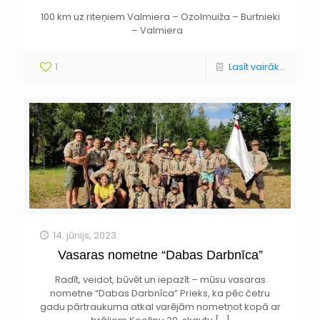
100 km uz riteņiem Valmiera – Ozolmuiža – Burtnieki
– Valmiera
1
Lasīt vairāk...
14. jūnijs, 2023
Vasaras nometne “Dabas Darbnīca”
Radīt, veidot, būvēt un iepazīt – mūsu vasaras
nometne “Dabas Darbnīca” Prieks, ka pēc četru
gadu pārtraukuma atkal varējām nometņot kopā ar