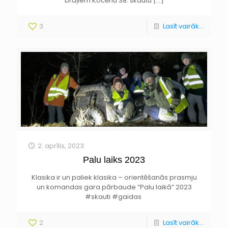
brāļiem Kocēnu 38. skautu
[…]
3
Lasīt vairāk...
2. aprīlis, 2023
Palu laiks 2023
Klasika ir un paliek klasika – orientēšanās prasmju
un komandas gara pārbaude “Palu laikā” 2023
#skauti #gaidas
2
Lasīt vairāk...