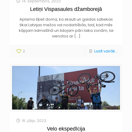
14. septembris, 2023
Letiņi Vispasaules džamborejā
Aplama šķiet doma, ka skauti un gaidas satiekas
tikai Latvijas mežos vai nodarbībās, tad, kad mēs
kāpjam lidmašīnā un lidojam pāri laika zonām, lai
vienotos ar
[…]
2
Lasīt vairāk...
16. jūlijs, 2023
Velo ekspedīcija