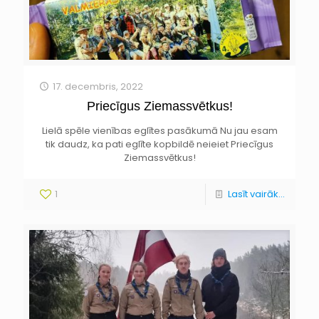
17. decembris, 2022
Priecīgus Ziemassvētkus!
Lielā spēle vienības eglītes pasākumā Nu jau esam
tik daudz, ka pati eglīte kopbildē neieiet Priecīgus
Ziemassvētkus!
1
Lasīt vairāk...