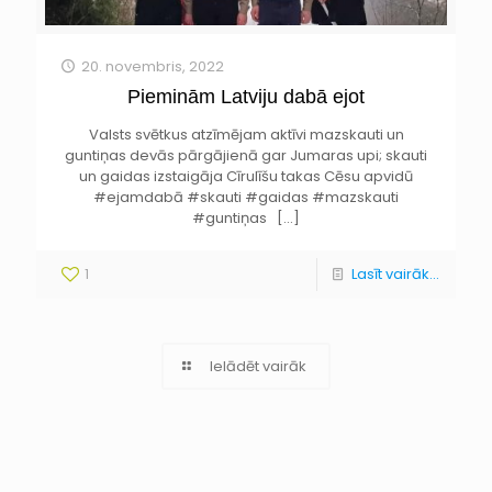
20. novembris, 2022
Pieminām Latviju dabā ejot
Valsts svētkus atzīmējam aktīvi mazskauti un
guntiņas devās pārgājienā gar Jumaras upi; skauti
un gaidas izstaigāja Cīrulīšu takas Cēsu apvidū
#ejamdabā #skauti #gaidas #mazskauti
#guntiņas
[…]
1
Lasīt vairāk...
Ielādēt vairāk