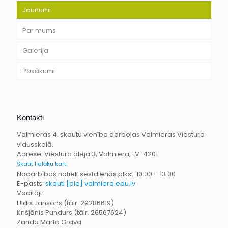
Jaunumi
Par mums
Galerija
Pasākumi
Kontakti
Valmieras 4. skautu vienība darbojas Valmieras Viestura
vidusskolā.
Adrese: Viestura aleja 3, Valmiera, LV-4201
Skatīt lielāku karti
Nodarbības notiek sestdienās plkst. 10:00 – 13:00
E-pasts:
skauti [pie] valmiera.edu.lv
Vadītāji:
Uldis Jansons (tālr. 29286619)
Krišjānis Pundurs (tālr. 26567624)
Zanda Marta Grava