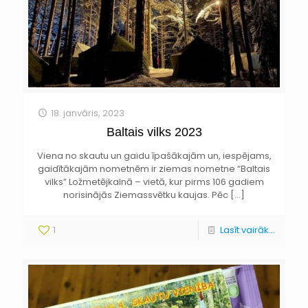
18. janvāris, 2023
Baltais vilks 2023
Viena no skautu un gaidu īpašākajām un, iespējams,
gaidītākajām nometnēm ir ziemas nometne “Baltais
vilks” Ložmetējkalnā – vietā, kur pirms 106 gadiem
norisinājās Ziemassvētku kaujas. Pēc
[…]
1
Lasīt vairāk...