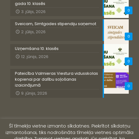
gada 10. klasēs
0
3. jūlijs, 2026
Sveicam, Simtgades stipendiju saņemot
2. jūlijs, 2026
0
Uzņemšana 10. klasēs
12. jūnijs, 2026
0
Pateicība Valmieras Viestura vidusskolas
kopienai par dalību soļošanas
izaicinājumā
0
9. jūnijs, 2026
Šī tīmekļa vietne izmanto sīkdatnes. Piekrītot sīkdatņu
izmantošanai, tiks nodrošināta tīmekļa vietnes optimāla
darbība. Turpinot vietnes apskati, jūs piekrītat, ka