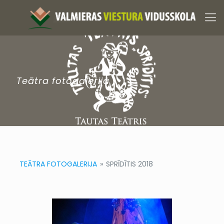
Teātra fotogalerija
TEĀTRA FOTOGALERIJA
»
SPRĪDĪTIS 2018