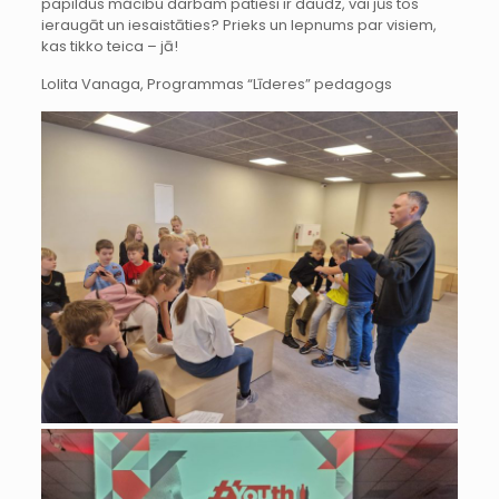
papildus mācību darbam patiesi ir daudz, vai jūs tos
ieraugāt un iesaistāties? Prieks un lepnums par visiem,
kas tikko teica – jā!
Lolita Vanaga, Programmas “Līderes” pedagogs