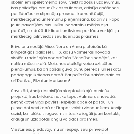
skolēniem spēlēt mēmo šovu, veikt radošus uzdevumus,
kas palīdzēja ieraudzīt klases līderus, attīstīja zināšanas
par līderību un stiprināja prasmes komunikācijā,
mērķtiecīgumā un lēmumu pieņemšanā, kā arī visi kopā
jautri pavadījām laiku. Mūsu nodarbību mērķis bija
parādīt, cik dažādi ir līderi, un ikviens par tādu var kļūt, ja
mērķtiecīgi pilnveidos sevī līderības prasmes.
Brīvdienu nedēļā Alise, Nora un Anna pieteicās kā
brīvprātīgās palīdzēt 1. – 6. klašu Valmieras novada
skolēnu radošajās nodarbībās “Veselības nedēļa”, kas
notika mūsu skolā. Meitenes atbildīgi veica uzticētos
pienākumus, kā arī pašas guva jaunu pieredzi un ieskatu
pedagoga ikdienas darbā. Par palīdzību sakām paldies
arī Denīzei, Elīzai un Mariusam!
Savukārt, Annija iesaistījās starptautiskajā jauniešu
projektā, kas brīvlaikā notika tepat Valmieras novadā,
bet nākotnē viņai pavērs iespējas apceļot pasauli un
pilnveidot sevi kopā ar Eiropas valstu vienaudžiem. Annija
atzīst, ka lielākais ieguvums ir tas, ka iegūti jauni kontakti,
draugi un uzlabotas angļu valodas prasmes.
Viesturieši, piedāvājumu un iespēju sevi pilnveidot