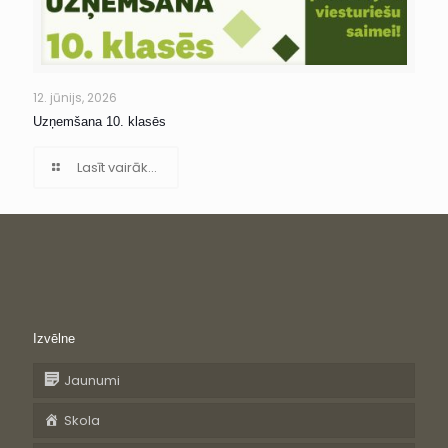
12. jūnijs, 2026
Uzņemšana 10. klasēs
Lasīt vairāk...
Izvēlne
Jaunumi
Skola