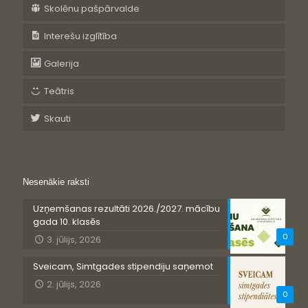
Skolēnu pašpārvalde
Interešu izglītība
Galerija
Teātris
Skauti
Nesenākie raksti
Uzņemšanas rezultāti 2026./2027. mācību
gada 10. klasēs
0
3. jūlijs, 2026
Sveicam, Simtgades stipendiju saņemot
2. jūlijs, 2026
0