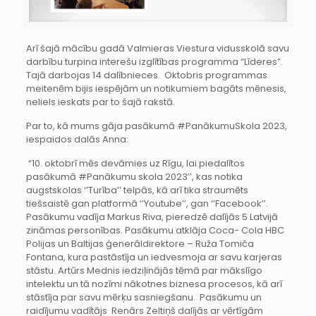
Arī šajā mācību gadā Valmieras Viestura vidusskolā savu
darbību turpina interešu izglītības programma “Līderes”.
Tajā darbojas 14 dalībnieces. Oktobris programmas
meitenēm bijis iespējām un notikumiem bagāts mēnesis,
neliels ieskats par to šajā rakstā.
Par to, kā mums gāja pasākumā #PanākumuSkola 2023,
iespaidos dalās Anna:
“10. oktobrī mēs devāmies uz Rīgu, lai piedalītos
pasākumā #Panākumu skola 2023’’, kas notika
augstskolas ‘’Turība’’ telpās, kā arī tika straumēts
tiešsaistē gan platformā ‘’Youtube’’, gan ‘’Facebook’’.
Pasākumu vadīja Markus Riva, pieredzē dalījās 5 Latvijā
zināmas personības. Pasākumu atklāja Coca- Cola HBC
Polijas un Baltijas ģenerāldirektore – Ruža Tomiča
Fontana, kura pastāstīja un iedvesmoja ar savu karjeras
stāstu. Artūrs Mednis iedziļinājās tēmā par mākslīgo
intelektu un tā nozīmi nākotnes biznesa procesos, kā arī
stāstīja par savu mērķu sasniegšanu. Pasākumu un
raidījumu vadītājs Renārs Zeltiņš dalījās ar vērtīgām