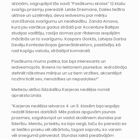
atziņām, sagrupējot tās savā “Pasākumu skolas” 12 klašu
svarīgu prasmju pieredzē. Lelde Dreimane, Dailes teātra
aktrise un uzņēmēja, deva iedvesmu par mērķu
izvirzīšanas svarīgumu un neatlaidību. Zanda Arnava,
kura jau vairākus gadus strādā par Accenture Baltijas
studijas vadītāju, raisīja domas par rītdienas iespējām
mācībās un to svarīgumu. Kaspars Gorkšs, Latvijas Darba
Devēju Konfederācijas ģenerāldirektors, pastāstīja, kā
rast kopīgu valodu, strādājot komandā.
Pasākums mums patika, tas bija interesants un
iedvesmojošs. Ikviens no lektoriem jauniešus iedrošināja
definēt nākotnes mērķus un uz tiem virzīties, akcentējot
nozīmi ticēt sev, nenobīties un nepadoties!”
Meiteņu aktīvo līdzdalību Karjeras nedēļas norisē
apraksta Linda.
“Karjeras nedēļas ietvaros 4. un 5. klasēm bija iespēja
redzēt līderes darbībā. Mēs pašas apguvām jaunas
prasmes, sagatavojot un vadot skolēniem stundas par
līderību. Melotu, ja teiktu, ka bija viegli, taču šo pieredzi es
ar lielāko prieku vēl atkārtotu, tagad saprotu, ko varam
vēl sniegumā pilnveidot. Stundas laikā piedāvājām