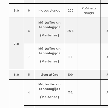
Kabineta
6.b
6.
Klases stunda
206
maiņa
Mājturība un
tehnoloģijas
6.
204.
(Meitenes)
7.b
Mājturība un
tehnoloģijas
7.
114.
(Meitenes)
8.b
5.
Literatūra
109.
Mājturība un
tehnoloģijas
4.
114.
(Meitenes)