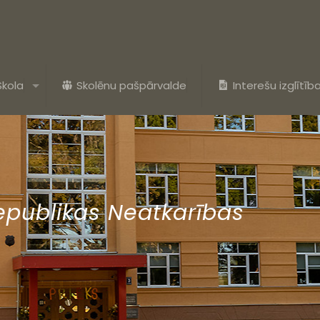
Skola
Skolēnu pašpārvalde
Interešu izglītīb
Republikas Neatkarības
ā