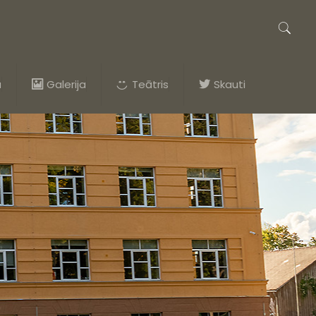
a
Galerija
Teātris
Skauti