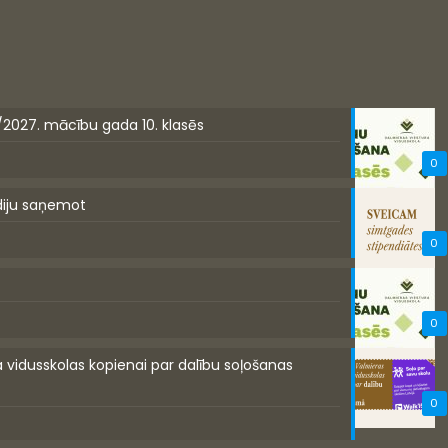
/2027. mācību gada 10. klasēs
0
diju saņemot
0
0
a vidusskolas kopienai par dalību soļošanas
0