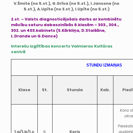
V.Šmite (no 5.st.), G.Grīva (no 5.st.), I.Jansone (no
5.st.), A.Upīte (no 3.st.), I.Upīte (no 5.st.)
2.st. – Valsts diagnosticējošais darbs ar kombinētu
mācību saturu dabaszinībās 6.klasēm – 303., 304.,
302. un 403.kabinets (S.Kārkliņa, D.Stalšāne,
L.Drande un G.Dance)
Interešu izglītības koncerts Valmieras Kultūras
centrā
STUNDU IZMAIŅAS
Klase
St.
Stunda
Kab.
Piez
Kora s
atce
Pieskat
1.a/1.b/1.c
6.
Koris
audzinā