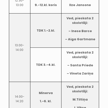
12.30-
13.00
9.-12.kl. koris
Ilze Jansone
Ved, pieskata 2
skolotāji:
TDK 1.-2.kl.
– Inese Barce
– Aiga Gartmane
13.00-
14.00
Ved, pieskata 2
skolotāji:
TDK 3.-4.kl.
– Santa Priede
– Vineta Zariņa
Ved, pieskata 2
skolotāji:
Minerva
14.00-
M.Tiltiņa
14.20
1.-6. kl.
L.Vikse