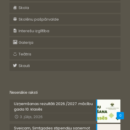
Skola
Skolēnu pašpārvalde
Interešu izglītība
Galerija
Teātris
Skauti
Nesenākie raksti
Uzņemšanas rezultāti 2026./2027. mācību
gada 10. klasēs
0
3. jūlijs, 2026
Sveicam, Simtgades stipendiju saņemot