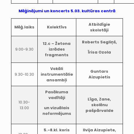
Mēģinājumi un koncerts 5.03. kultūras centrā
Atbildīgie
Mēģ.laiks
Kolektīvs
skolotāji
Roberts Segliņš,
12.c – Žetona
9.00-9.30
izrādes
Īrisa Ozola
fragments
Vokāli
Guntars
9.30-10.30
instrumentālie
Aizupietis
ansambļi
Pasākuma
vadītāji
Līga, Zane,
10.30-
skolēnu
13.00
un vizuālais
pašpārvalde
noformējums
5.-8.kl. koris
Ilvija Aizupiete,