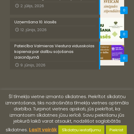
2. jūlijs, 2026
0
Uzņemšana 10. klasēs
12. jūnijs, 2026
0
Pateicība Valmieras Viestura vidusskolas
kopienai par dalību soļošanas
izaicinājumā
0
9. jūnijs, 2026
Šī tīmekļa vietne izmanto sīkdatnes. Piekrītot sīkdatņu
izmantošanai, tiks nodrošināta tīmekļa vietnes optimāla
darbība. Turpinot vietnes apskati, jūs piekrītat, ka
izmantosim sīkdatnes jūsu ierīcē. Savu piekrišanu jūs
jebkurā laikā varat atsaukt, nodzēšot saglabātās
© 2019 Valmieras Viestura vidusskola
sīkdatnes.
Lasīt vairāk
Sīkdatņu iestatījumu
Piekrist