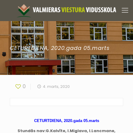
CETURTDIENA, 2020.gada 05.marts
0
4. marts, 2020
CETURTDIENA, 2020.gada 05.marts
Stundās nav:
G.Kalvīte, I.Miglava, I.Lancmane,