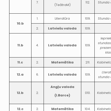
7.
112.
Stunda 
(TeātraM)
1.
Literatūra
109.
Stunda 
10.b
2.
Latviešu valoda
109.
Ieprie
stunda
11.b
4.
Latviešu valoda
109.
prezen
kla
11.c
2.
Matemātika
211.
Kabinet
Ltera
12.a
6.
Latviešu valoda
109.
stunda 
Angļu valoda
12.b
2.
010.
Kabinet
(I.Barce)
12.c
2.
Matemātika
104.
Kabinet