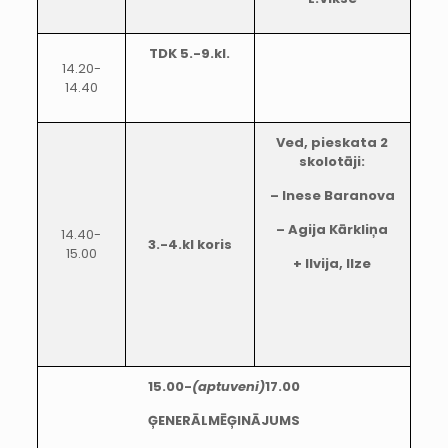
TDK 5.-9.kl.
14.20-
14.40
Ved, pieskata 2
skolotāji:
– Inese Baranova
– Agija Kārkliņa
14.40-
3.-4.kl koris
15.00
+ Ilvija, Ilze
15.00-
(aptuveni)
17.00
ĢENERĀLMĒĢINĀJUMS