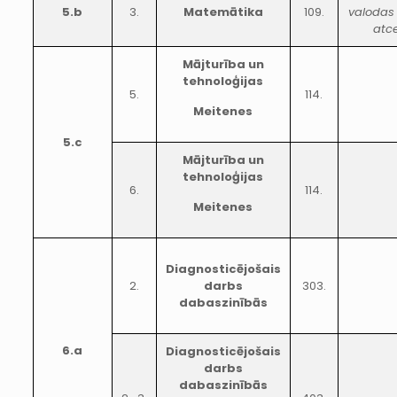
5.b
3.
Matemātika
109.
valodas
atce
Mājturība un
tehnoloģijas
5.
114.
Meitenes
5.c
Mājturība un
tehnoloģijas
6.
114.
Meitenes
Diagnosticējošais
2.
darbs
303.
dabaszinībās
6.a
Diagnosticējošais
darbs
dabaszinībās