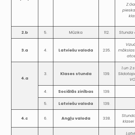
Z.Gai
pieska
kla
2.b
5.
Mūzika
112.
Stunda 
Vizu
3.a
4.
Latviešu valoda
235.
mākslas
atce
1.un 2.
3.
Klases stunda
139.
Slidota
4.a
V
4.
Sociālās zinības
139.
5.
Latviešu valoda
139.
Stunda
4.c
6.
Angļu valoda
338.
klasei
Latv