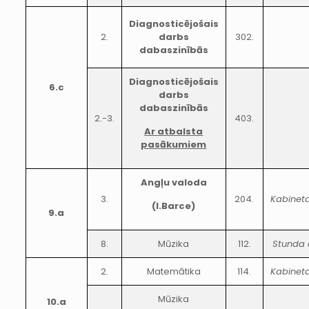
Diagnosticējošais
2.
darbs
302.
dabaszinībās
Diagnosticējošais
6.c
darbs
dabaszinībās
2.-3.
403.
Ar atbalsta
pasākumiem
Angļu valoda
3.
204.
Kabinet
(I.Barce)
9.a
8.
Mūzika
112.
Stunda 
2.
Matemātika
114.
Kabinet
Mūzika
10.a