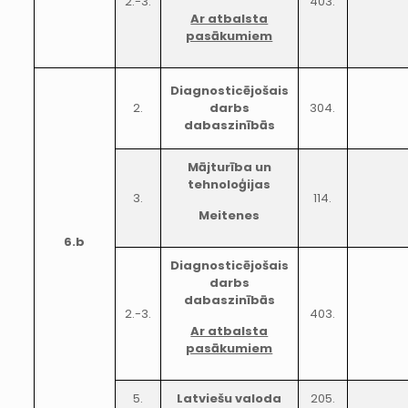
2.-3.
403.
Ar atbalsta
pasākumiem
Diagnosticējošais
2.
darbs
304.
dabaszinībās
Mājturība un
tehnoloģijas
3.
114.
Meitenes
6.b
Diagnosticējošais
darbs
dabaszinībās
2.-3.
403.
Ar atbalsta
pasākumiem
5.
Latviešu valoda
205.