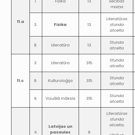
1.
Fizika
13.
secības
maiņa
Literatūras
11.a
3.
Fizika
13.
stunda
atcelta
Stunda
8.
Literatūra
13.
atcelta
Stunda
3.
Literatūra
315.
atcelta
Stunda
11.c
8.
Kulturoloģija
315.
atcelta
Stunda
9.
Vizuālā māksla
315.
atcelta
Literatūras
stunda
atcelta;
Latvijas un
4.
pasaules
8.