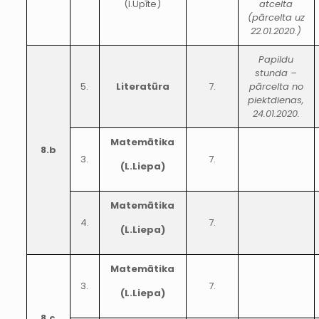
(I.Upīte)
atcelta
(pārcelta uz
22.01.2020.)
Papildu
stunda –
5.
Literatūra
7.
pārcelta no
piektdienas,
24.01.2020.
Matemātika
8.b
3.
7.
(L.Liepa)
Matemātika
4.
7.
(L.Liepa)
Matemātika
3.
7.
(L.Liepa)
8.c