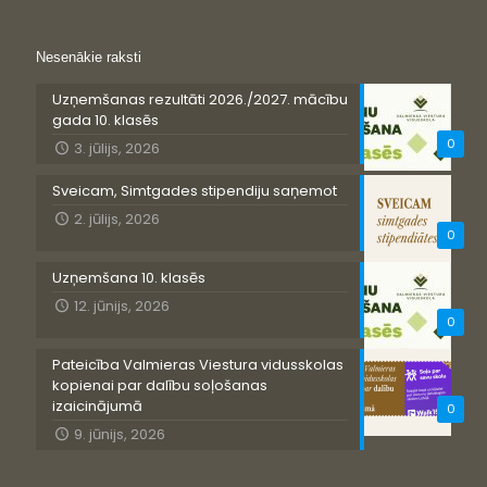
Nesenākie raksti
Uzņemšanas rezultāti 2026./2027. mācību
gada 10. klasēs
0
3. jūlijs, 2026
Sveicam, Simtgades stipendiju saņemot
2. jūlijs, 2026
0
Uzņemšana 10. klasēs
12. jūnijs, 2026
0
Pateicība Valmieras Viestura vidusskolas
kopienai par dalību soļošanas
izaicinājumā
0
9. jūnijs, 2026