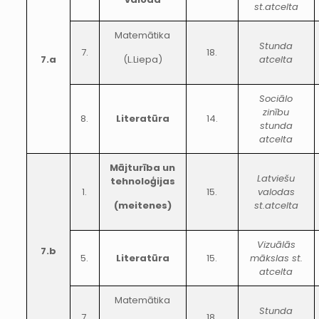
st.atcelta
Matemātika
Stunda
7.
18.
7.a
(L.Liepa)
atcelta
Sociālo
zinību
8.
Literatūra
14.
stunda
atcelta
Mājturība un
Latviešu
tehnoloģijas
1.
15.
valodas
(meitenes)
st.atcelta
Vizuālās
7.b
5.
Literatūra
15.
mākslas st.
atcelta
Matemātika
Stunda
7.
18.