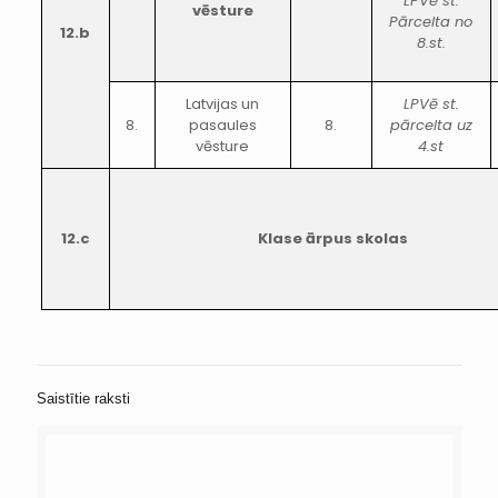
LPVē st.
vēsture
Pārcelta no
12.b
8.st.
Latvijas un
LPVē st.
8.
pasaules
8.
pārcelta uz
vēsture
4.st
12.c
Klase ārpus skolas
Saistītie raksti