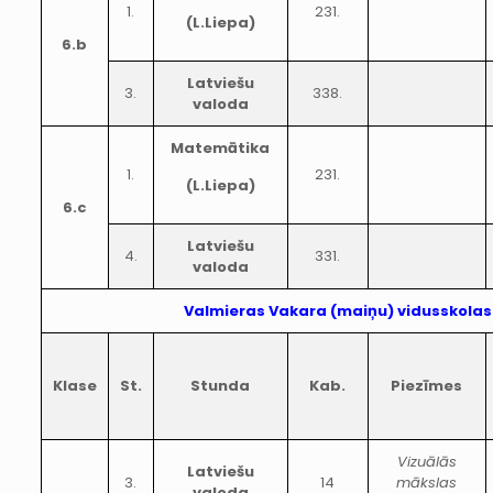
1.
231.
(L.Liepa)
6.b
Latviešu
3.
338.
valoda
Matemātika
1.
231.
(L.Liepa)
6.c
Latviešu
4.
331.
valoda
Valmieras Vakara (maiņu) vidusskolas
Klase
St.
Stunda
Kab.
Piezīmes
Vizuālās
Latviešu
3.
14
mākslas
valoda