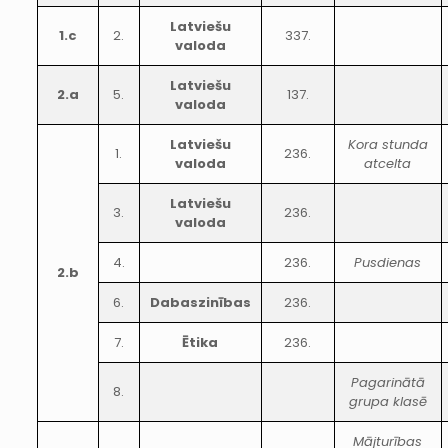
Latviešu
1.c
2.
337.
valoda
Latviešu
2.a
5.
137.
valoda
Latviešu
Kora stunda
1.
236.
valoda
atcelta
Latviešu
3.
236.
valoda
4.
236.
Pusdienas
2.b
6.
Dabaszinības
236.
7.
Ētika
236.
Pagarinātā
8.
grupa klasē
Mājturības