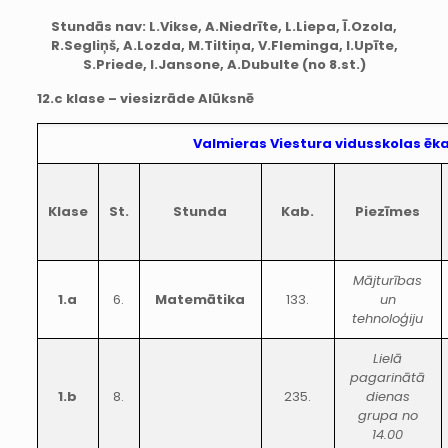
Stundās nav:
L.Vikse, A.Niedrīte, L.Liepa, Ī.Ozola,
R.Segliņš, A.Lozda, M.Tiltiņa, V.Fleminga, I.Upīte,
S.Priede, I.Jansone, A.Dubulte (no 8.st.)
12.c klase – viesizrāde Alūksnē
Valmieras Viestura vidusskolas ēk
Klase
St.
Stunda
Kab.
Piezīmes
Mājturības
1.a
6.
Matemātika
133.
un
tehnoloģiju
Lielā
pagarinātā
1.b
8.
235.
dienas
grupa no
14.00