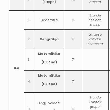
(L.Liepa)
atcelta
Stundu
1.
Ģeogrāfija
11.
secības
maiņa
Latviešu
2.
Ģeogrāfija
11.
valodas
st.atcelta
Matemātika
3.
7.
(L.Liepa)
8.a
Matemātika
4.
7.
(L.Liepa)
Stunda
I.Upītes
Angļu valoda
grupai
8.
11.