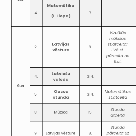
Matemātika
4.
7.
(L.Liepa)
Vizuālās
mākslas
Latvijas
st.atcelta;
2.
8.
vēsture
LVē st.
pārcelta no
9.st.
Latviešu
4.
314.
valoda
9.a
Klases
Matemātikas
5.
314.
stunda
st.atcelta
Stunda
8.
Mūzika
15.
atcelta
Stunda
9.
Latvijas vēsture
8.
pārcelta uz