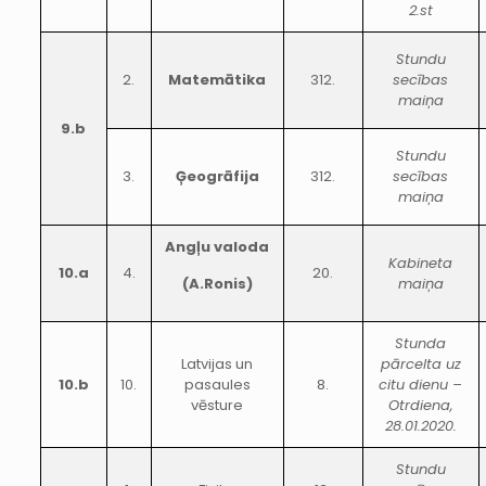
2.st
Stundu
2.
Matemātika
312.
secības
maiņa
9.b
Stundu
3.
Ģeogrāfija
312.
secības
maiņa
Angļu valoda
Kabineta
10.a
4.
20.
(A.Ronis)
maiņa
Stunda
Latvijas un
pārcelta uz
10.b
10.
pasaules
8.
citu dienu –
vēsture
Otrdiena,
28.01.2020.
Stundu