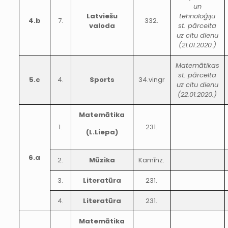
un
Latviešu
tehnoloģiju
4.b
7.
332.
valoda
st. pārcelta
uz citu dienu
(21.01.2020.)
Matemātikas
st. pārcelta
5.c
4.
Sports
34.vingr
uz citu dienu
(22.01.2020.)
Matemātika
1.
231.
(L.Liepa)
6.a
2.
Mūzika
Kamīnz.
3.
Literatūra
231.
4.
Literatūra
231.
Matemātika