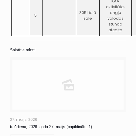
KAA
aktivitāte;
305.Lielā
angļu
5.
zāle
valodas
stunda
atcelta
Saistītie raksti
27. maijs, 2026
trešdiena, 2026. gada 27. maijs (papildināts_1)