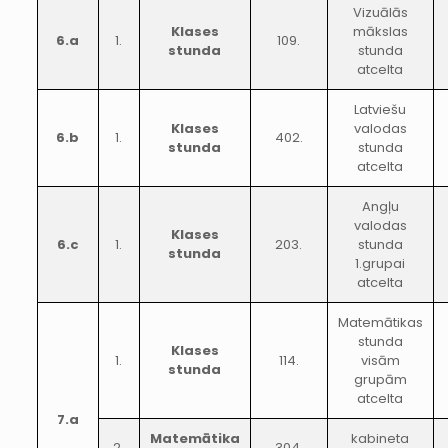
Vizuālās
Klases
mākslas
6.a
1.
109.
stunda
stunda
atcelta
Latviešu
Klases
valodas
6.b
1.
402.
stunda
stunda
atcelta
Angļu
valodas
Klases
6.c
1.
203.
stunda
stunda
1.grupai
atcelta
Matemātikas
stunda
Klases
1.
114.
visām
stunda
grupām
atcelta
7.a
Matemātika
kabineta
2.
304.