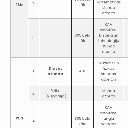
2.
Matemātikas
11.b
zāle
stunda
atcelta
KAA
aktivitāte;
305.Lielā
Dizaina un
3.
zāle
tehnoloģiju
stunda
atcelta
Mūzikas un
Klases
fizikas
1.
401.
stunda
stundas
atceltas
Fizika
stunda
2.
(Vispārējā)
atcelta
KAA
aktivitāte,
12.a
305.Lielā
angļu
4.
zāle
valodas