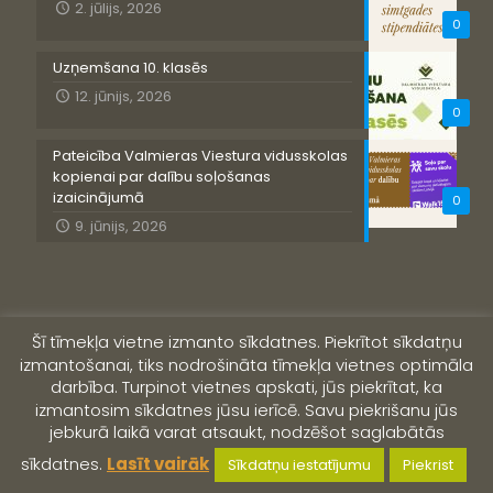
2. jūlijs, 2026
0
Uzņemšana 10. klasēs
12. jūnijs, 2026
0
Pateicība Valmieras Viestura vidusskolas
kopienai par dalību soļošanas
izaicinājumā
0
9. jūnijs, 2026
Šī tīmekļa vietne izmanto sīkdatnes. Piekrītot sīkdatņu
izmantošanai, tiks nodrošināta tīmekļa vietnes optimāla
darbība. Turpinot vietnes apskati, jūs piekrītat, ka
izmantosim sīkdatnes jūsu ierīcē. Savu piekrišanu jūs
jebkurā laikā varat atsaukt, nodzēšot saglabātās
© 2019 Valmieras Viestura vidusskola
sīkdatnes.
Lasīt vairāk
Sīkdatņu iestatījumu
Piekrist