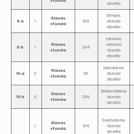
stunda
atcelta
Ķīmijas
Klases
9.a
1.
104.
stunda
stunda
atcelta
Latviešu
Klases
valodas
9.b
1.
204.
stunda
stunda
atcelta
Literatūras
Klases
10.a
3.
110.
stunda
stunda
atcelta
Matemātikas
Klases
10.b
3.
206.
stunda
stunda
atcelta
Svešvalodu
Klases
1.
014.
stunda
stunda
atcelta