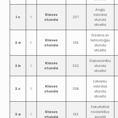
Angļu
Klases
valodas
1.c
1.
237.
stunda
stunda
atcelta
Dizaina un
Klases
tehnoloģiju
2.a
1.
139.
stunda
stunda
atcelta
Dabaszinību
Klases
2.b
1.
332.
stunda
stunda
atcelta
Latviešu
Klases
valodas
2.c
1.
338.
stunda
stunda
atcelta
Fakultatīvā
Klases
nodarbība
3.a
1.
133.
stunda
sportā