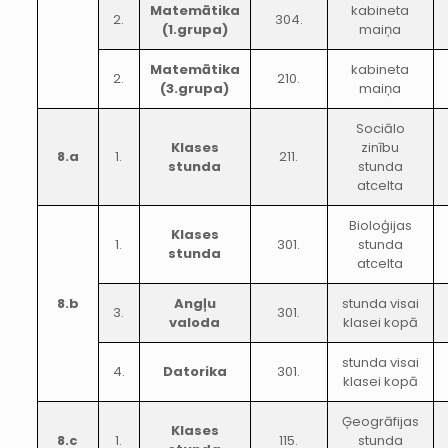
Matemātika
kabineta
2.
304.
(1.grupa)
maiņa
Matemātika
kabineta
2.
210.
(3.grupa)
maiņa
Sociālo
Klases
zinību
8.a
1.
211.
stunda
stunda
atcelta
Bioloģijas
Klases
1.
301.
stunda
stunda
atcelta
8.b
Angļu
stunda visai
3.
301.
valoda
klasei kopā
stunda visai
4.
Datorika
301.
klasei kopā
Ģeogrāfijas
Klases
8.c
1.
115.
stunda