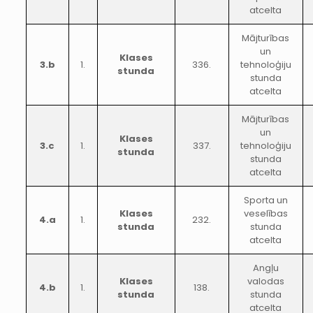
atcelta
Mājturības
un
Klases
3.b
1.
336.
tehnoloģiju
stunda
stunda
atcelta
Mājturības
un
Klases
3.c
1.
337.
tehnoloģiju
stunda
stunda
atcelta
Sporta un
Klases
veselības
4.a
1.
232.
stunda
stunda
atcelta
Angļu
Klases
valodas
4.b
1.
138.
stunda
stunda
atcelta