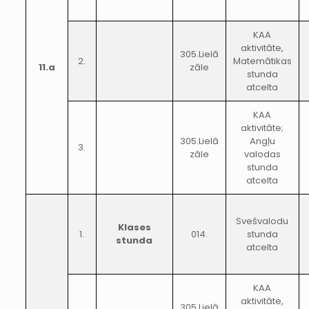
KAA
aktivitāte,
305.Lielā
2.
Matemātikas
11.a
zāle
stunda
atcelta
KAA
aktivitāte;
305.Lielā
Angļu
3.
zāle
valodas
stunda
atcelta
Svešvalodu
Klases
1.
014.
stunda
stunda
atcelta
KAA
aktivitāte,
305.Lielā