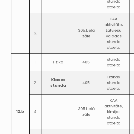
stunda
atcelta
KAA
aktivitāte;
305.Lielā
Latviešu
5.
zāle
valodas
stunda
atcelta
stunda
1.
Fizika
405.
atcelta
Fizikas
Klases
2.
405.
stunda
stunda
atcelta
KAA
aktivitāte,
305.Lielā
12.b
4.
ķīmijas
zāle
stunda
atcelta