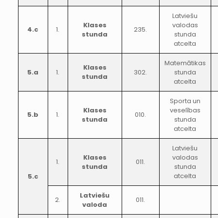
Latviešu
Klases
valodas
4.c
1.
235.
stunda
stunda
atcelta
Matemātikas
Klases
5.a
1.
302.
stunda
stunda
atcelta
Sporta un
Klases
veselības
5.b
1.
010.
stunda
stunda
atcelta
Latviešu
Klases
valodas
1.
011.
stunda
stunda
atcelta
5.c
Latviešu
2.
011.
valoda