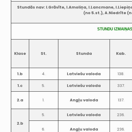
Stundās nav: I.Grāvīte, I.Amoliņa, I.Lancmane, I.Liepiņa,
(no 5.st.), A.Niedrīte (n
STUNDU IZMAIŅA
Klase
St.
Stunda
Kab.
1.b
4.
Latviešu valoda
138.
1.c
5.
Latviešu valoda
337.
2.a
1.
Angļu valoda
137.
5.
Latviešu valoda
236.
2.b
6.
Angļu valoda
236.