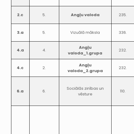
2.c
5.
Angļu valoda
235.
3.a
5.
Vizuālā māksla
336.
Angļu
4.a
4.
232.
valoda_1.grupa
Angļu
4.c
2.
232.
valoda_2.grupa
Sociālās zinības un
6.a
6.
110.
vēsture