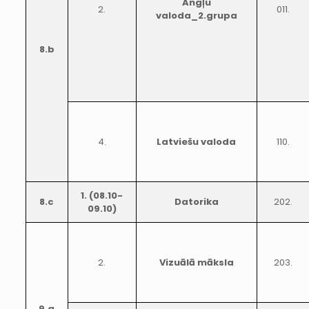
Angļu
2.
011.
valoda_2.grupa
8.b
4.
Latviešu valoda
110.
1. (08.10-
8.c
Datorika
202.
09.10)
2.
Vizuālā māksla
203.
9.a