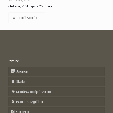
25. maijs, 2026
otrdiena, 2026. gada 26. maijs
Lasīt vairāk...
Izvēlne
Jaunumi
Skola
Skolēnu pašpārvalde
Interešu izglītība
Galerija