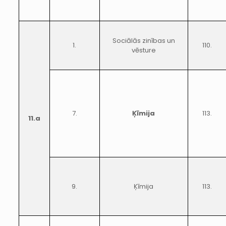
Sociālās zinības un
1.
110.
vēsture
7.
Ķīmija
113.
11.a
9.
Ķīmija
113.