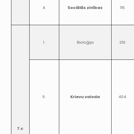
4.
Sociālās zinības
115.
1.
Bioloģija
210.
5.
Krievu valoda
404.
7.c