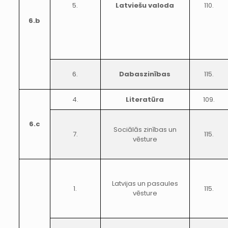
5.
Latviešu valoda
110.
6.b
6.
Dabaszinības
115.
4.
Literatūra
109.
6.c
Sociālās zinības un
7.
115.
vēsture
Latvijas un pasaules
1.
115.
vēsture