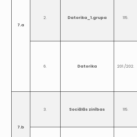
2.
Datorika_1.grupa
115.
7.a
6.
Datorika
201./202.
3.
Sociālās zinības
115.
7.b