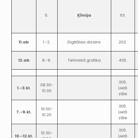
5.
Ķīmija
113.
11.ab
1.-2.
Digitālais dizains
202.
12.ab
8.-9.
Tehniskā grafika
405.
305.
08.30-
1.-3.kl.
Lielā
10.00
zāle
305.
10.00-
7.-9.kl.
Lielā
10.20
zāle
305.
10.30-
10.-12.kl.
Lielā