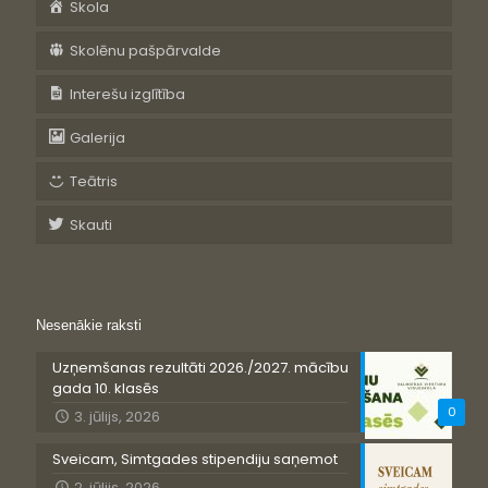
Skola
Skolēnu pašpārvalde
Interešu izglītība
Galerija
Teātris
Skauti
Nesenākie raksti
Uzņemšanas rezultāti 2026./2027. mācību
gada 10. klasēs
0
3. jūlijs, 2026
Sveicam, Simtgades stipendiju saņemot
2. jūlijs, 2026