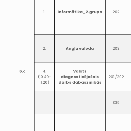
1.
Informātika_2.grupa
202.
2.
Angļu valoda
203.
6.c
4.
Valsts
(10.40-
diagnosticējošais
201./202.
11.20)
darbs dabaszinībās
339.