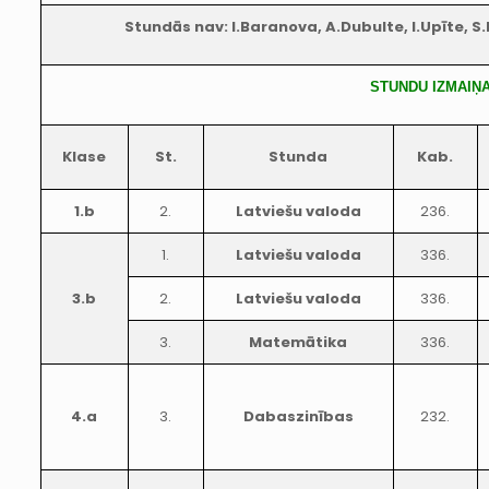
Stundās nav: I.Baranova, A.Dubulte, I.Upīte, S
STUNDU IZMAIŅ
Klase
St.
Stunda
Kab.
1.b
2.
Latviešu valoda
236.
1.
Latviešu valoda
336.
3.b
2.
Latviešu valoda
336.
3.
Matemātika
336.
4.a
3.
Dabaszinības
232.