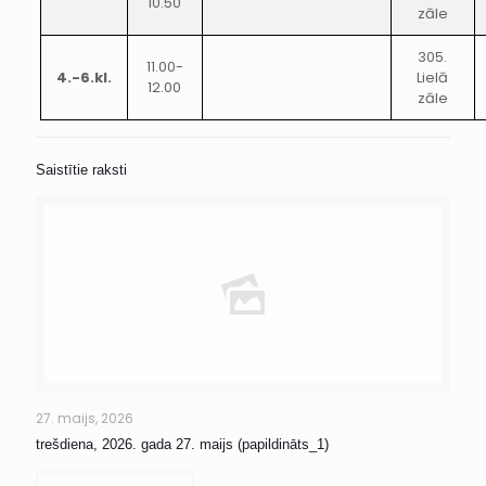
10.50
zāle
305.
11.00-
4.-6.kl.
Lielā
12.00
zāle
Saistītie raksti
27. maijs, 2026
trešdiena, 2026. gada 27. maijs (papildināts_1)