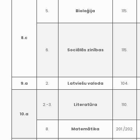
5.
Bioloģija
115.
8.c
6.
Sociālās zinības
115.
9.a
2.
Latviešu valoda
104.
2.-3.
Literatūra
110.
10.a
8.
Matemātika
201./202.