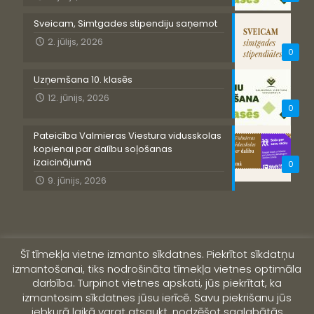
Sveicam, Simtgades stipendiju saņemot
2. jūlijs, 2026
0
Uzņemšana 10. klasēs
12. jūnijs, 2026
0
Pateicība Valmieras Viestura vidusskolas
kopienai par dalību soļošanas
izaicinājumā
0
9. jūnijs, 2026
Šī tīmekļa vietne izmanto sīkdatnes. Piekrītot sīkdatņu
izmantošanai, tiks nodrošināta tīmekļa vietnes optimāla
darbība. Turpinot vietnes apskati, jūs piekrītat, ka
izmantosim sīkdatnes jūsu ierīcē. Savu piekrišanu jūs
jebkurā laikā varat atsaukt, nodzēšot saglabātās