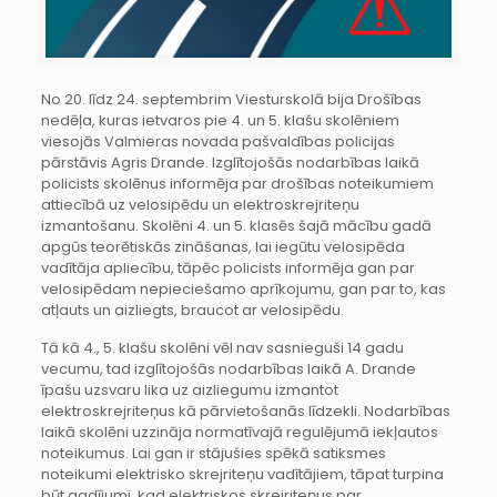
No 20. līdz 24. septembrim Viesturskolā bija Drošības
nedēļa, kuras ietvaros pie 4. un 5. klašu skolēniem
viesojās Valmieras novada pašvaldības policijas
pārstāvis Agris Drande. Izglītojošās nodarbības laikā
policists skolēnus informēja par drošības noteikumiem
attiecībā uz velosipēdu un elektroskrejriteņu
izmantošanu. Skolēni 4. un 5. klasēs šajā mācību gadā
apgūs teorētiskās zināšanas, lai iegūtu velosipēda
vadītāja apliecību, tāpēc policists informēja gan par
velosipēdam nepieciešamo aprīkojumu, gan par to, kas
atļauts un aizliegts, braucot ar velosipēdu.
Tā kā 4., 5. klašu skolēni vēl nav sasnieguši 14 gadu
vecumu, tad izglītojošās nodarbības laikā A. Drande
īpašu uzsvaru lika uz aizliegumu izmantot
elektroskrejriteņus kā pārvietošanās līdzekli. Nodarbības
laikā skolēni uzzināja normatīvajā regulējumā iekļautos
noteikumus. Lai gan ir stājušies spēkā satiksmes
noteikumi elektrisko skrejriteņu vadītājiem, tāpat turpina
būt gadījumi, kad elektriskos skrejriteņus par