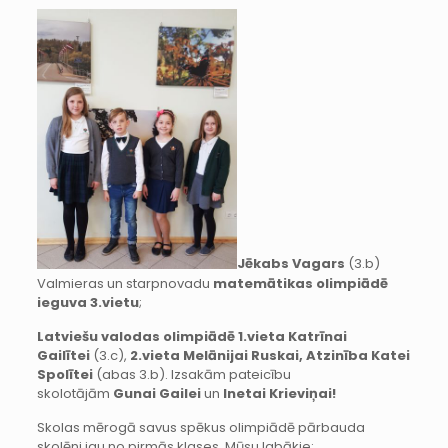
Jēkabs Vagars
(3.b)
Valmieras un starpnovadu
matemātikas olimpiādē
ieguva 3.vietu
;
Latviešu valodas olimpiādē 1.vieta Katrīnai
Gailītei
(3.c),
2.vieta Melānijai Ruskai, Atzinība Katei
Spolītei
(abas 3.b). Izsakām pateicību
skolotājām
Gunai Gailei
un
Inetai Krieviņai!
Skolas mērogā savus spēkus olimpiādē pārbauda
skolēni jau no pirmās klases. Mūsu labākie: