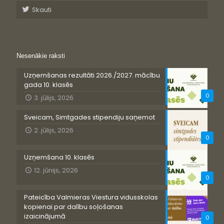
Skauti
Nesenākie raksti
Uzņemšanas rezultāti 2026./2027. mācību
gada 10. klasēs
0
3. jūlijs, 2026
Sveicam, Simtgades stipendiju saņemot
2. jūlijs, 2026
0
Uzņemšana 10. klasēs
12. jūnijs, 2026
0
Pateicība Valmieras Viestura vidusskolas
kopienai par dalību soļošanas
izaicinājumā
0