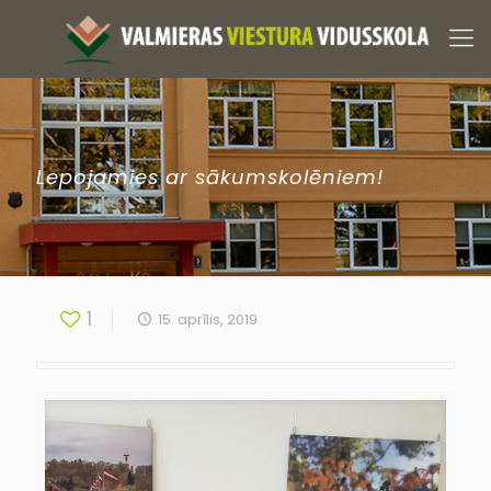
Lepojamies ar sākumskolēniem!
1
15. aprīlis, 2019