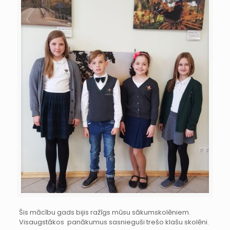
Šis mācību gads bijis ražīgs mūsu sākumskolēniem.
Visaugstākos panākumus sasnieguši trešo klašu skolēni.