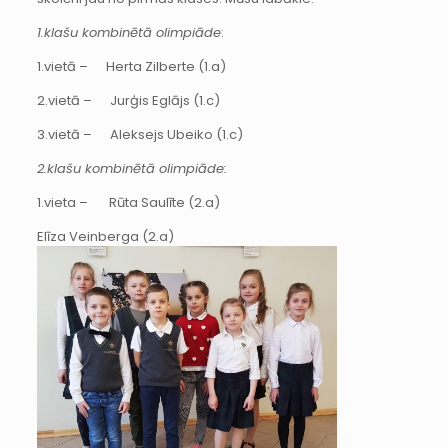
1.klašu kombinētā olimpiāde
:
1.vietā – Herta Zilberte (1.a)
2.vietā – Jurģis Eglājs (1.c)
3.vietā – Aleksejs Ubeiko (1.c)
2.klašu kombinētā olimpiāde:
1.vieta – Rūta Saulīte (2.a)
Elīza Veinberga (2.a)