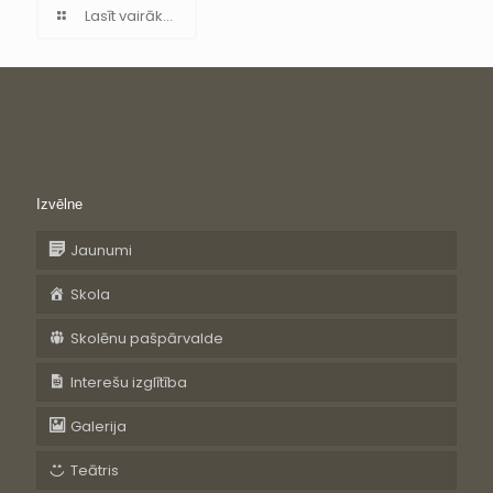
Lasīt vairāk...
Izvēlne
Jaunumi
Skola
Skolēnu pašpārvalde
Interešu izglītība
Galerija
Teātris