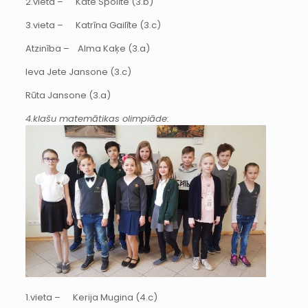
2.vieta – Kate Spolīte (3.b)
3.vieta – Katrīna Gailīte (3.c)
Atzinība – Alma Kaķe (3.a)
Ieva Jete Jansone (3.c)
Rūta Jansone (3.a)
4.klašu matemātikas olimpiāde:
1.vieta – Kerija Mugina (4.c)