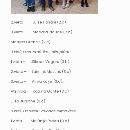
2.vieta – Luīze Hasani (2.c)
3.vieta – Madara Plaude (2.b)
Mariuss Grencis (2.c)
3.klašu matemātikas olimpiāde:
1.vieta – Jēkabs Vagars (3.b)
2.vieta – Laimiņš Mastiņš (3.c)
3.vieta – Alma Kaķe (3.a),
Atzinība – Katrīna Gailīte (3.c)
Elīza Jursone (3.c)
3.klašu latviešu valodas olimpiāde:
1.vieta – Melānija Ruska (3.b)