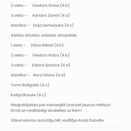
2.vieta – Viesturs Goba (4.b)
3.vieta – Adrians Zariņš (4.a)
Atzinība – Enija Semeņuka (4.c)
4.klašu latviešu valodas olimpiāde:
1.vieta – Dāvis Bāliņš (4.b)
2.vieta – Viesturs Goba (4.b)
3.vieta – Estere Sprince (4.a)
Atzinība – Nora Silava (4.a)
Toms Baltgailis (4.c)
Keitija Busule (4.c)
Neapstājieties pie sasniegtā! Izvirziet jaunus mērķus!
Droši un neatlaidīgi dodieties uz tiem!
Sākumskolas skolotāju MK vadītāja Anda Dubulte