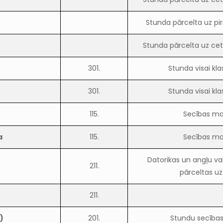
Stunda pārcelta uz pi
Stunda pārcelta uz cetu
301.
Stunda visai kla
301.
Stunda visai kla
115.
Secības ma
a
115.
Secības ma
Datorikas un angļu v
211.
pārceltas uz 
211.
)
201.
Stundu secība