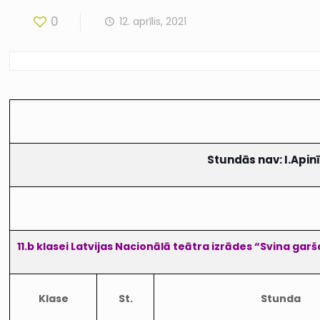
0
12. aprīlis, 2021
Stundās nav: I.Apinīt
11.b klasei Latvijas Nacionālā teātra izrādes “Svina ga
Klase
St.
Stunda