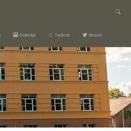
a
Galerija
Teātris
Skauti