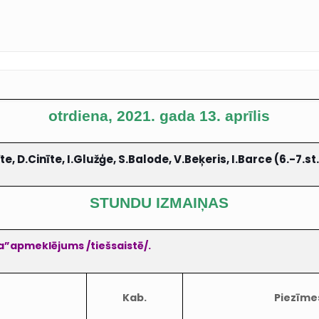
otrdiena, 2021. gada 13. aprīlis
e, D.Cinīte, I.Glužģe, S.Balode, V.Beķeris, I.Barce (6.-7.st.
STUNDU IZMAIŅAS
rša”apmeklējums /tiešsaistē/.
Kab.
Piezīme