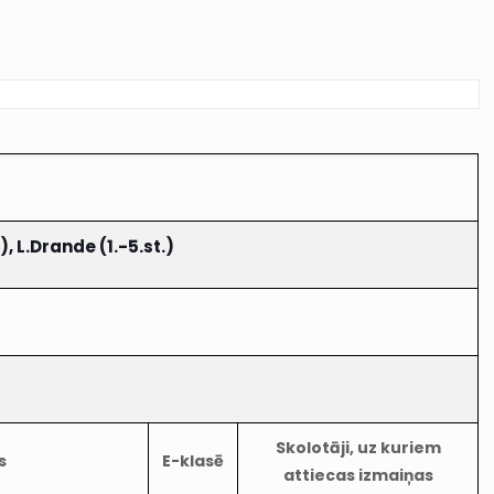
), L.Drande (1.-5.st.)
Skolotāji, uz kuriem
s
E-klasē
attiecas izmaiņas