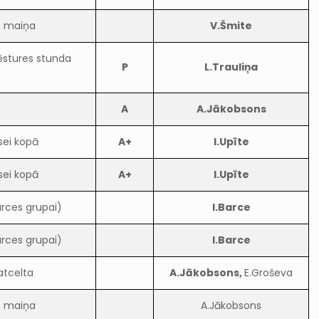
s maiņa
V.Šmite
vēstures stunda
P
L.Trauliņa
A
A.Jākobsons
sei kopā
A+
I.Upīte
sei kopā
A+
I.Upīte
arces grupai)
I.Barce
arces grupai)
I.Barce
atcelta
A.Jākobsons,
E.Groševa
s maiņa
A.Jākobsons