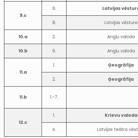
6.
Latvijas vēstur
9.c
8.
Latvijas vēsture
10.a
2.
Angļu valoda
10.b
6.
Angļu valoda
1.
Ģeogrāfija
11.a
2.
Ģeogrāfija
11.b
1.-7.
1.
Krievu valoda
12.c
4.
Latvijas teātra vēs