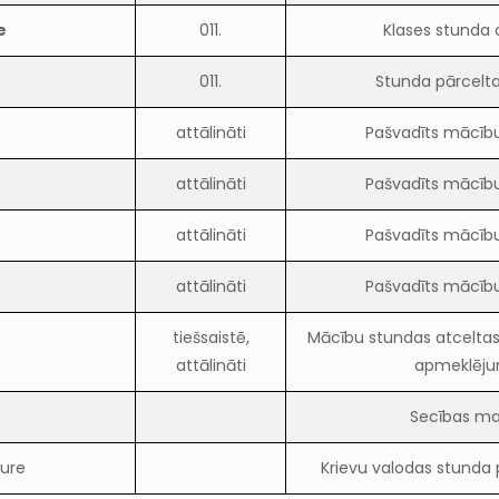
e
011.
Klases stunda 
011.
Stunda pārcelta 
attālināti
Pašvadīts mācīb
attālināti
Pašvadīts mācīb
attālināti
Pašvadīts mācīb
attālināti
Pašvadīts mācīb
tiešsaistē,
Mācību stundas atceltas
attālināti
apmeklēj
Secības ma
ture
Krievu valodas stunda p