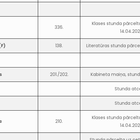
Klases stunda pārcelta
336.
14.04.202
(F)
138.
Literatūras stunda pārce
s
201./202.
Kabineta maiņa, stund
Stunda atc
Stunda atc
Klases stunda pārcelta
a
210.
14.04.202
Stunda pārcelta uz cetu