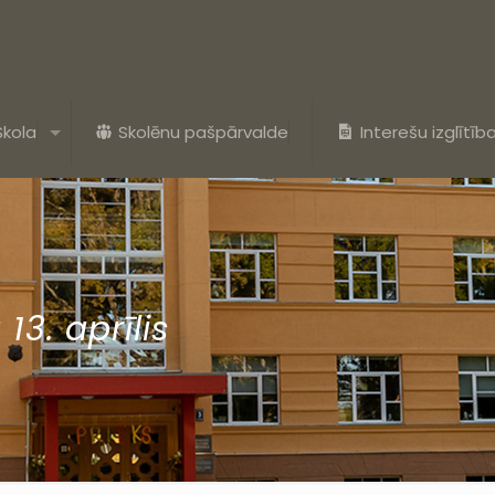
Skola
Skolēnu pašpārvalde
Interešu izglītīb
13. aprīlis