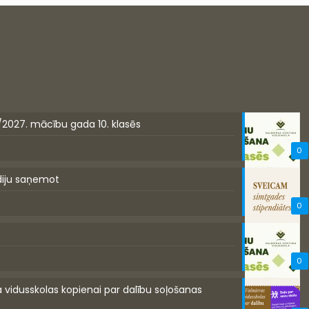
/2027. mācību gada 10. klasēs
0
diju saņemot
0
0
a vidusskolas kopienai par dalību soļošanas