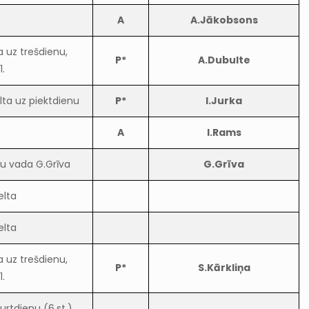
A
A.Jākobsons
 uz trešdienu,
P*
A.Dubulte
1.
lta uz piektdienu
P*
I.Jurka
A
I.Rams
u vada G.Grīva
G.Grīva
elta
elta
 uz trešdienu,
P*
S.Kārkliņa
1.
rtdienu (6.st.)