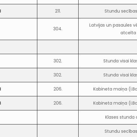
1
211.
Stundu secība
Latvijas un pasaules 
304.
atcelta
302.
Stunda visai kla
302.
Stunda visai kla
1
206.
Kabineta maiņa (I.B
1
206.
Kabineta maiņa (I.B
Klases stunda 
Stundu secība