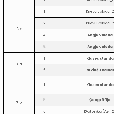
1.
Krievu valoda_2
2.
Krievu valoda_2
6.c
4.
Angļu valoda
5.
Angļu valoda
1.
Klases stunda
7.a
6.
Latviešu valod
1.
Klases stunda
5.
Ģeogrāfija
7.b
6.
Datorika (Av_2