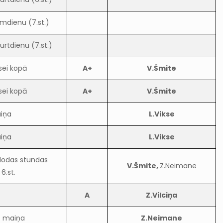
rmdienu (7.st.)
rtdienu (7.st.)
sei kopā
A+
V.Šmite
sei kopā
A+
V.Šmite
iņa
L.Vikse
iņa
L.Vikse
alodas stundas
V.Šmite,
Z.Neimane
6.st.
A
Z.Vilciņa
s maiņa
Z.Neimane