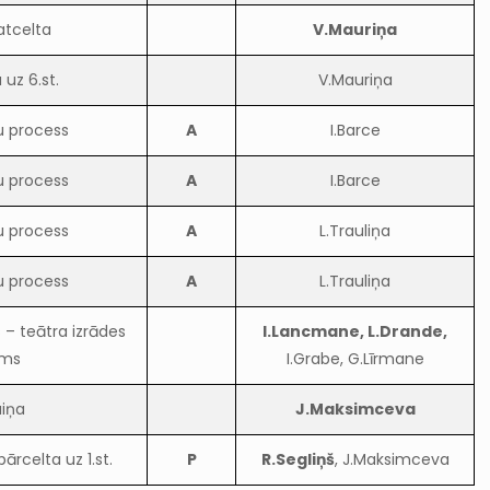
atcelta
V.Mauriņa
uz 6.st.
V.Mauriņa
u process
A
I.Barce
u process
A
I.Barce
u process
A
L.Trauliņa
u process
A
L.Trauliņa
 – teātra izrādes
I.Lancmane, L.Drande,
ums
I.Grabe, G.Līrmane
iņa
J.Maksimceva
ārcelta uz 1.st.
P
R.Segliņš
, J.Maksimceva