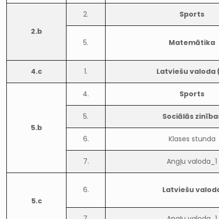
2.
Sports
2.b
5.
Matemātika
4.c
1.
Latviešu valoda 
4.
Sports
5.
Sociālās zinība
5.b
6.
Klases stunda
7.
Angļu valoda_1
6.
Latviešu valod
5.c
7.
Angļu valoda_1