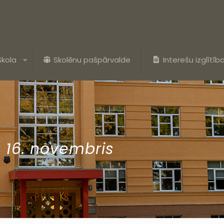
Skola
Skolēnu pašpārvalde
Interešu izglītīb
a 16. novembris