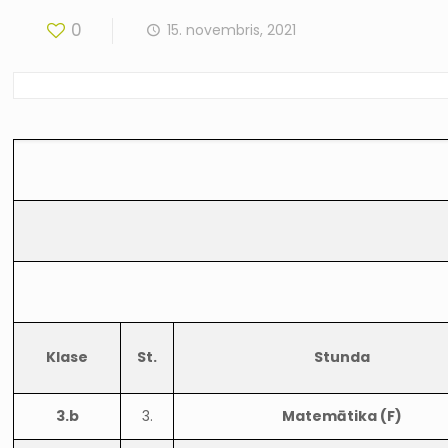
0
15. novembris, 2021
Klase
St.
Stunda
3.b
3.
Matemātika (F)