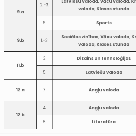
Latviešu valoda, Vācu valoda, K
2.-3.
valoda, Klases stunda
9.a
6.
Sports
Sociālas zinības, Vācu valoda, K
9.b
1.-3.
valoda, Klases stunda
3.
Dizains un tehnoloģijas
11.b
5.
Latviešu valoda
12.a
7.
Angļu valoda
4.
Angļu valoda
12.b
8.
Literatūra