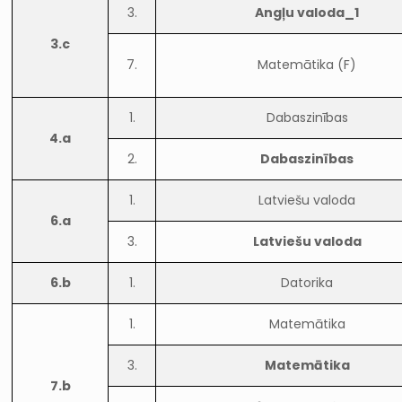
3.
Angļu valoda_1
3.c
7.
Matemātika (F)
1.
Dabaszinības
4.a
2.
Dabaszinības
1.
Latviešu valoda
6.a
3.
Latviešu valoda
6.b
1.
Datorika
1.
Matemātika
3.
Matemātika
7.b