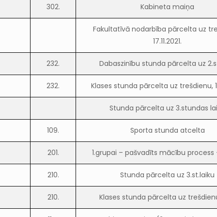
302.
Kabineta maiņa
Fakultatīvā nodarbība pārcelta uz tr
17.11.2021.
232.
Dabaszinību stunda pārcelta uz 2.st
232.
Klases stunda pārcelta uz trešdienu, 17
Stunda pārcelta uz 3.stundas la
109.
Sporta stunda atcelta
201.
1.grupai – pašvadīts mācību process
210.
Stunda pārcelta uz 3.st.laiku
210.
Klases stunda pārcelta uz trešdienu