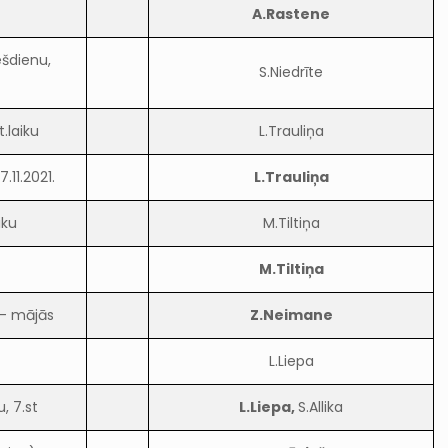
A.Rastene
ešdienu,
S.Niedrīte
.laiku
L.Trauliņa
.11.2021.
L.Trauliņa
iku
M.Tiltiņa
M.Tiltiņa
 – mājās
Z.Neimane
L.Liepa
, 7.st
L.Liepa,
S.Allika