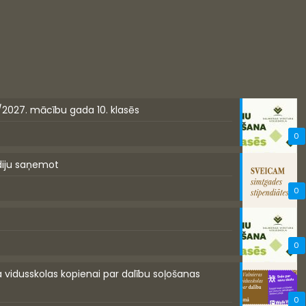
/2027. mācību gada 10. klasēs
0
diju saņemot
0
0
a vidusskolas kopienai par dalību soļošanas
0