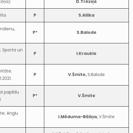
ēziņa)
D.Trēziņš
lta
P
S.Allika
mdienu,
P*
S.Balode
e; Sporta un
P
I.Kraukle
vitāte;
P
V.Šmite,
S.Balode
.2021.
i papildu
P*
V.Šmite
.
āte; Angļu
I.Mēduma-Bāliņa,
V.Šmite