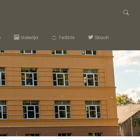
a
Galerija
Teātris
Skauti