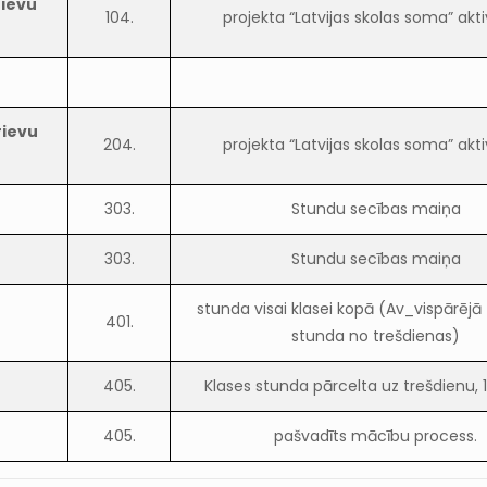
rievu
104.
projekta “Latvijas skolas soma” akti
rievu
204.
projekta “Latvijas skolas soma” akti
303.
Stundu secības maiņa
303.
Stundu secības maiņa
stunda visai klasei kopā (Av_vispārējā
401.
stunda no trešdienas)
405.
Klases stunda pārcelta uz trešdienu, 17
405.
pašvadīts mācību process.