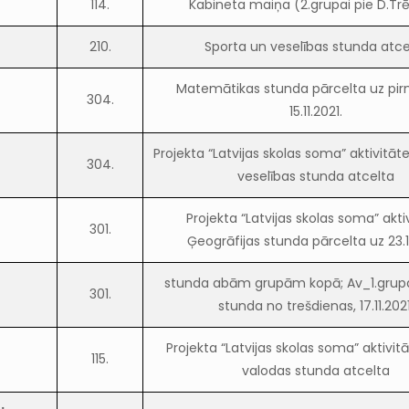
114.
Kabineta maiņa (2.grupai pie D.Tr
210.
Sporta un veselības stunda atce
Matemātikas stunda pārcelta uz pir
304.
15.11.2021.
Projekta “Latvijas skolas soma” aktivitāt
304.
veselības stunda atcelta
Projekta “Latvijas skolas soma” akti
301.
Ģeogrāfijas stunda pārcelta uz 23.11
stunda abām grupām kopā; Av_1.grupa
301.
stunda no trešdienas, 17.11.2021
Projekta “Latvijas skolas soma” aktivit
115.
valodas stunda atcelta