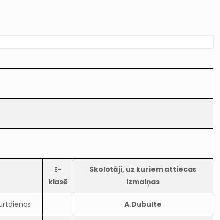
E-
Skolotāji, uz kuriem attiecas
klasē
izmaiņas
urtdienas
A.Dubulte