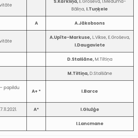
S.Kārkliņa,
E.Groševa, I.Meduma-
vitāte
Bāliņa,
I.Tuņķele
A
A.Jākobsons
A.Upīte-Markuse,
L.Vikse, E.Groševa,
vitāte
I.Daugaviete
D.Stalšāne,
M.Tiltiņa
M.Tiltiņa,
D.Stalšāne
 – papildu
A+ *
I.Barce
.11.2021.
A*
I.Glužģe
I.Lancmane