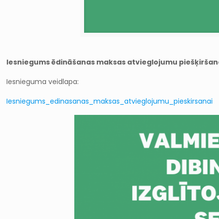
Iesniegums ēdināšanas maksas atvieglojumu piešķiršana
Iesnieguma veidlapa:
Iesniegums_edinasanas_maksas_atvieglojumu_pieskirsanai