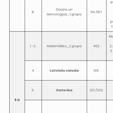
t
Dizains un
8.
114./157.
tehnoloģijas_1.grupa
p
1
Ma
1.-2.
Matemātika_2.grupa
402.
2
E
4.
Latviešu valoda
109.
5.
Datorika
201./202.
8.b