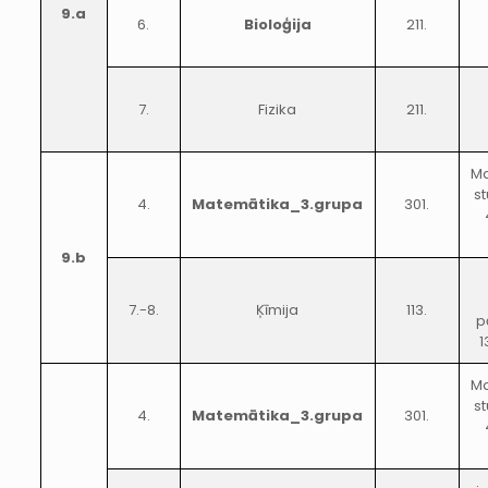
9.a
6.
Bioloģija
211.
7.
Fizika
211.
Ma
s
4.
Matemātika_3.grupa
301.
9.b
7.-8.
Ķīmija
113.
p
1
Ma
s
4.
Matemātika_3.grupa
301.