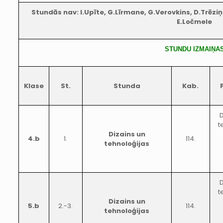
Stundās nav: I.Upīte, G.Līrmane, G.Verovkins, D.Trēziņš
E.Ločmele
STUNDU IZMAIŅA
Klase
St.
Stunda
Kab.
D
t
Dizains un
4.b
1.
114.
tehnoloģijas
D
t
Dizains un
5.b
2.-3.
114.
tehnoloģijas