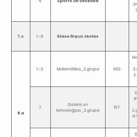
4.
Sports un veselība
p
7.c
1.-9.
Klase ārpus skolas
Ma
1.-2.
Matemātika_2.grupa
402.
2
E
D
t
Dizains un
7.
157.
tehnoloģijas_2.grupa
2.
8.a
G.
D