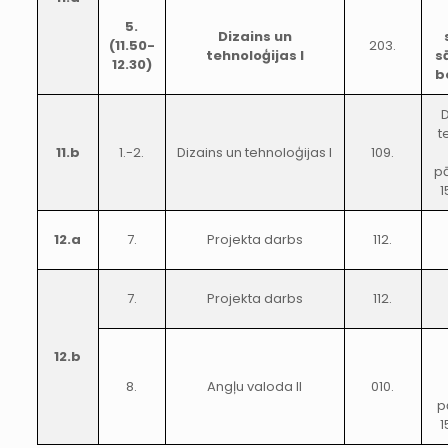
5.
Dizains un
(11.50-
203.
tehnoloģijas I
s
12.30)
b
D
t
11.b
1.-2.
Dizains un tehnoloģijas I
109.
pā
1
12.a
7.
Projekta darbs
112.
7.
Projekta darbs
112.
12.b
8.
Angļu valoda II
010.
p
1