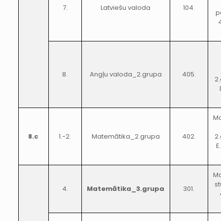
7.
Latviešu valoda
104.
p
8.
Angļu valoda_2.grupa
405.
2
Ma
8.c
1.-2.
Matemātika_2.grupa
402.
2
E
Ma
s
4.
Matemātika_3.grupa
301.