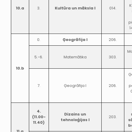
K
10.a
3.
Kultūra un māksla I
014.
p
1
0.
Ģeogrāfija I
206.
Ma
5.-6.
Matemātika
303.
10.b
Ģ
7.
Ģeogrāfija I
206.
p
4.
Dizains un
(11.00-
203.
tehnoloģijas I
s
11.40)
b
11.a