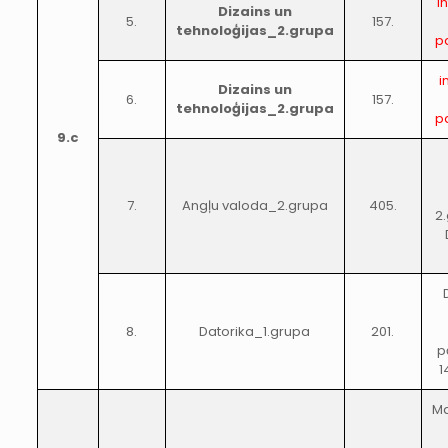
i
Dizains un
5.
157.
tehnoloģijas_2.grupa
p
i
Dizains un
6.
157.
tehnoloģijas_2.grupa
p
9.c
7.
Angļu valoda_2.grupa
405.
2
8.
Datorika_1.grupa
201.
p
1
Ma