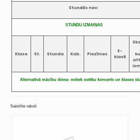
Stundās nav:
STUNDU IZMAIŅAS
Sko
E-
Klase
St.
Stunda
Kab.
Piezīmes
k
klasē
at
iz
Alternatīvā mācību diena- notiek svētku koncerts un klases s
Saistītie raksti