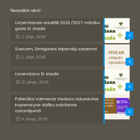
Nesenākie raksti
Uzņemšanas rezultāti 2026./2027. mācību
gada 10. klasēs
0
3. jūlijs, 2026
Sveicam, Simtgades stipendiju saņemot
2. jūlijs, 2026
0
Uzņemšana 10. klasēs
12. jūnijs, 2026
0
Pateicība Valmieras Viestura vidusskolas
kopienai par dalību soļošanas
izaicinājumā
0
9. jūnijs, 2026