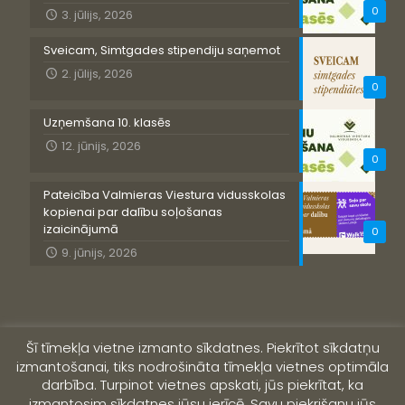
0
3. jūlijs, 2026
Sveicam, Simtgades stipendiju saņemot
2. jūlijs, 2026
0
Uzņemšana 10. klasēs
12. jūnijs, 2026
0
Pateicība Valmieras Viestura vidusskolas
kopienai par dalību soļošanas
izaicinājumā
0
9. jūnijs, 2026
Šī tīmekļa vietne izmanto sīkdatnes. Piekrītot sīkdatņu
izmantošanai, tiks nodrošināta tīmekļa vietnes optimāla
darbība. Turpinot vietnes apskati, jūs piekrītat, ka
izmantosim sīkdatnes jūsu ierīcē. Savu piekrišanu jūs