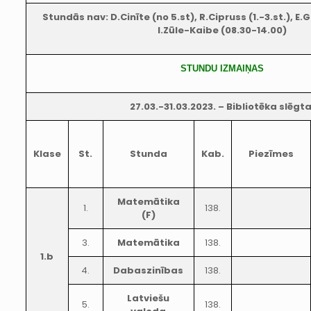
Stundās nav: D.Cinīte (no 5.st), R.Cipruss (1.-3.st.), E.
I.Zūle-Kaibe (08.30-14.00)
STUNDU IZMAIŅAS
27.03.-31.03.2023. – Bibliotēka slēgta
Klase
St.
Stunda
Kab.
Piezīmes
Matemātika
1.
138.
(F)
3.
Matemātika
138.
1.b
4.
Dabaszinības
138.
Latviešu
5.
138.