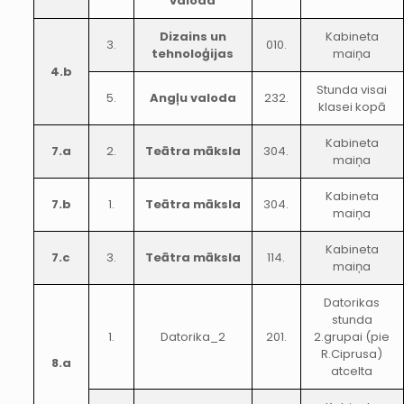
valoda
Dizains un
Kabineta
3.
010.
tehnoloģijas
maiņa
4.b
Stunda visai
5.
Angļu valoda
232.
klasei kopā
Kabineta
7.a
2.
Teātra māksla
304.
maiņa
Kabineta
7.b
1.
Teātra māksla
304.
maiņa
Kabineta
7.c
3.
Teātra māksla
114.
maiņa
Datorikas
stunda
1.
Datorika_2
201.
2.grupai (pie
R.Ciprusa)
8.a
atcelta