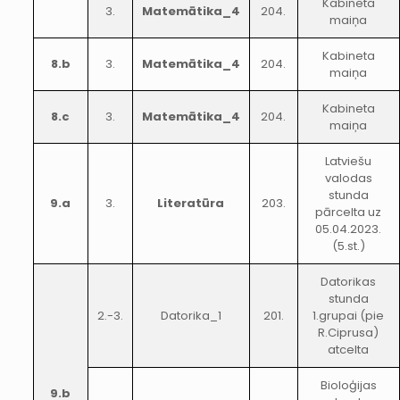
Kabineta
3.
Matemātika_4
204.
maiņa
Kabineta
8.b
3.
Matemātika_4
204.
maiņa
Kabineta
8.c
3.
Matemātika_4
204.
maiņa
Latviešu
valodas
stunda
9.a
3.
Literatūra
203.
pārcelta uz
05.04.2023.
(5.st.)
Datorikas
stunda
2.-3.
Datorika_1
201.
1.grupai (pie
R.Ciprusa)
atcelta
Bioloģijas
9.b