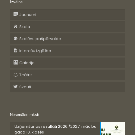
Izvēlne
Jaunumi
Skola
Skolēnu pašpārvalde
Interešu izglītība
Galerija
Teātris
Skauti
Nesenākie raksti
Uzņemšanas rezultāti 2026./2027. mācību
gada 10. klasēs