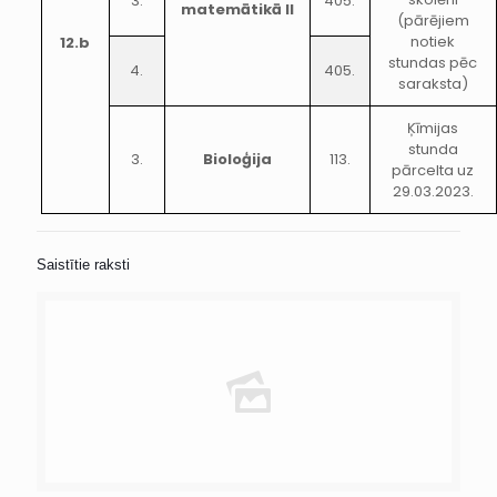
3.
405.
matemātikā II
(pārējiem
notiek
12.b
stundas pēc
4.
405.
saraksta)
Ķīmijas
stunda
3.
Bioloģija
113.
pārcelta uz
29.03.2023.
Saistītie raksti