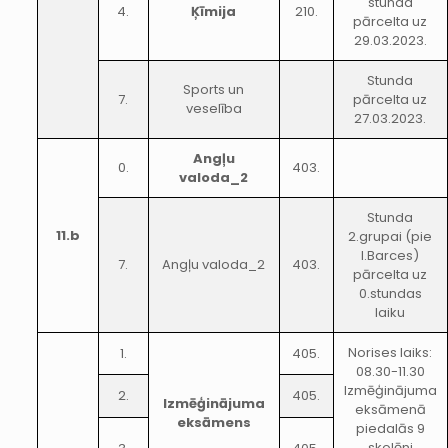
stunda
4.
Ķīmija
210.
pārcelta uz
29.03.2023.
Stunda
Sports un
7.
pārcelta uz
veselība
27.03.2023.
Angļu
0.
403.
valoda_2
Stunda
11.b
2.grupai (pie
I.Barces)
7.
Angļu valoda_2
403.
pārcelta uz
0.stundas
laiku
Norises laiks:
1.
405.
08.30-11.30
Izmēģinājuma
2.
405.
Izmēģinājuma
eksāmenā
eksāmens
piedalās 9
skolēni