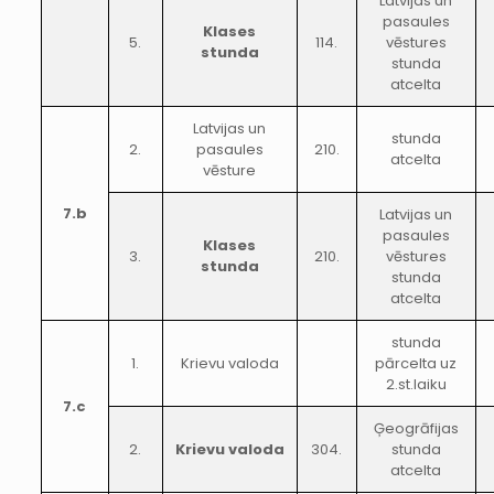
Latvijas un
pasaules
Klases
5.
114.
vēstures
stunda
stunda
atcelta
Latvijas un
stunda
2.
pasaules
210.
atcelta
vēsture
7.b
Latvijas un
pasaules
Klases
3.
210.
vēstures
stunda
stunda
atcelta
stunda
1.
Krievu valoda
pārcelta uz
2.st.laiku
7.c
Ģeogrāfijas
2.
Krievu valoda
304.
stunda
atcelta