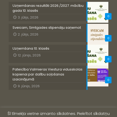
Uzņemšanas rezultāti 2026./2027. mācību
gada 10. klasēs
0
3. jūlijs, 2026
Sveicam, Simtgades stipendiju saņemot
2. jūlijs, 2026
0
Uzņemšana 10. klasēs
12. jūnijs, 2026
0
Pateicība Valmieras Viestura vidusskolas
kopienai par dalību soļošanas
izaicinājumā
0
9. jūnijs, 2026
Šī tīmekļa vietne izmanto sīkdatnes. Piekrītot sīkdatņu