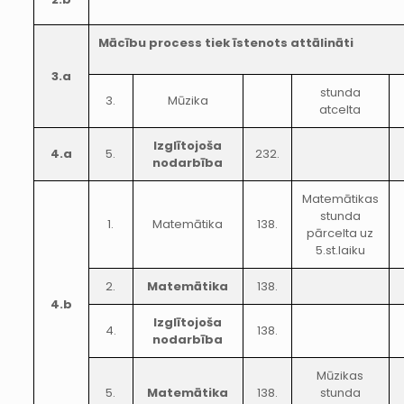
Mācību process tiek īstenots attālināti
3.a
stunda
3.
Mūzika
atcelta
Izglītojoša
4.a
5.
232.
nodarbība
Matemātikas
stunda
1.
Matemātika
138.
pārcelta uz
5.st.laiku
2.
Matemātika
138.
4.b
Izglītojoša
4.
138.
nodarbība
Mūzikas
5.
Matemātika
138.
stunda