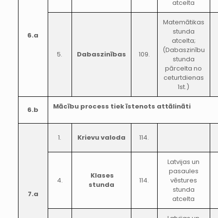
atcelta
Matemātikas
stunda
6.a
atcelta;
(Dabaszinību
5.
Dabaszinības
109.
stunda
pārcelta no
ceturtdienas
1st.)
Mācību process tiek īstenots attālināti
6.b
1.
Krievu valoda
114.
Latvijas un
pasaules
Klases
4.
114.
vēstures
stunda
stunda
7.a
atcelta