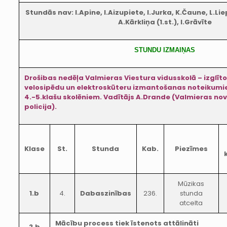
Stundās nav: I.Apine, I.Aizupiete, I.Jurka, K.Čaune, L.Lie
A.Kārkliņa (1.st.), I.Grāvīte
STUNDU IZMAIŅAS
Drošibas nedēļa Valmieras Viestura vidusskolā – izglīt
velosipēdu un elektroskūteru izmantošanas noteikumi
4.-5.klašu skolēniem. Vadītājs A.Drande (Valmieras n
policija).
Klase
St.
Stunda
Kab.
Piezīmes
Mūzikas
1.b
4.
Dabaszinības
236.
stunda
atcelta
Mācību process tiek īstenots attālināti
2.b