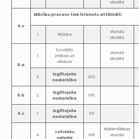
atcelta
Mācību process tiek īstenots attālināti
4.c
stunda
1.
Mūzika
atcelta
Sociālās
stunda
1.
zinības un
atcelta
vēsture
5.a
Izglītojoša
3.
302.
nodarbība
Izglītojoša
5.b
2.
010.
nodarbība
Izglītojoša
5.c
1.
011.
nodarbība
Matemātikas
Latviešu
4.
109.
stunda
valoda