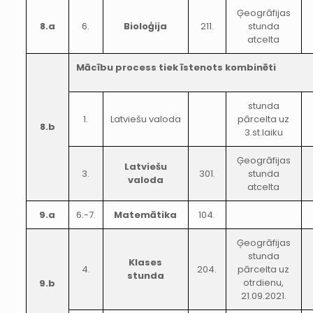
Ģeogrāfijas
8.a
6.
Bioloģija
211.
stunda
atcelta
Mācību process tiek īstenots kombinēti
stunda
1.
Latviešu valoda
pārcelta uz
8.b
3.st.laiku
Ģeogrāfijas
Latviešu
3.
301.
stunda
valoda
atcelta
9.a
6.-7.
Matemātika
104.
Ģeogrāfijas
stunda
Klases
4.
204.
pārcelta uz
stunda
otrdienu,
9.b
21.09.2021.