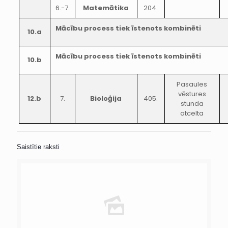
6.-7.
Matemātika
204.
Mācību process tiek īstenots kombinēti
10.a
Mācību process tiek īstenots kombinēti
10.b
Pasaules
vēstures
12.b
7.
Bioloģija
405.
stunda
atcelta
Saistītie raksti