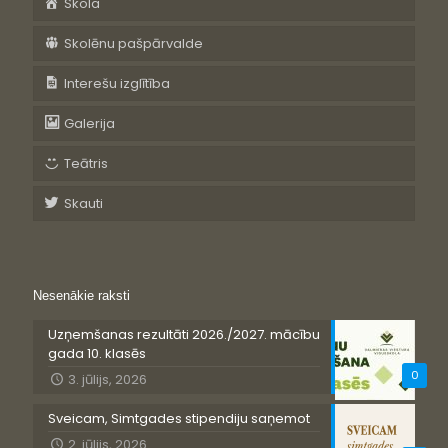
Skola
Skolēnu pašpārvalde
Interešu izglītība
Galerija
Teātris
Skauti
Nesenākie raksti
Uzņemšanas rezultāti 2026./2027. mācību
gada 10. klasēs
0
3. jūlijs, 2026
Sveicam, Simtgades stipendiju saņemot
2. jūlijs, 2026