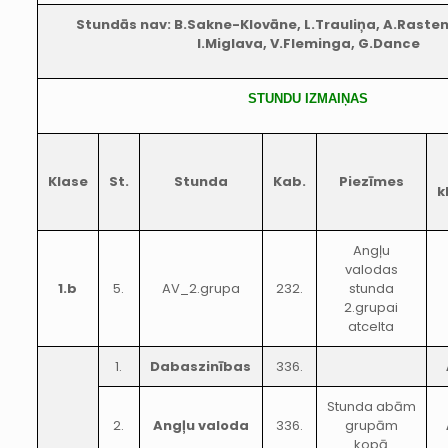
Stundās nav: B.Sakne-Klovāne, L.Trauliņa, A.Rasten
I.Miglava, V.Fleminga, G.Dance
STUNDU IZMAIŅAS
Klase
St.
Stunda
Kab.
Piezīmes
k
Angļu
valodas
1.b
5.
AV_2.grupa
232.
stunda
2.grupai
atcelta
1.
Dabaszinības
336.
Stunda abām
2.
Angļu valoda
336.
grupām
kopā