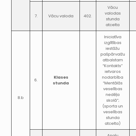
Vācu
valodas
7.
Vācu valoda
402.
stunda
atcelta
Iniciatīva
izglītības
iestāžu
pašpārvalžu
atbalstam
“Kontakts”
ietvaros
Klases
nodarbība
6.
stunda
“Mentālās
veselības
nedēļa
8.b
skolā”;
(sporta un
veselības
stunda
atcelta)
Angļu