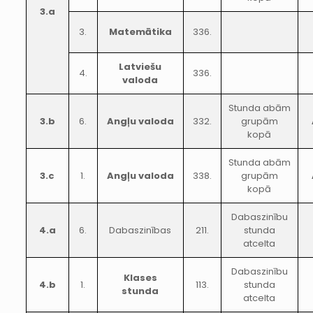
3.a
3.
Matemātika
336.
Latviešu
4.
336.
valoda
Stunda abām
3.b
6.
Angļu valoda
332.
grupām
kopā
Stunda abām
3.c
1.
Angļu valoda
338.
grupām
kopā
Dabaszinību
4.a
6.
Dabaszinības
211.
stunda
atcelta
Dabaszinību
Klases
4.b
1.
113.
stunda
stunda
atcelta