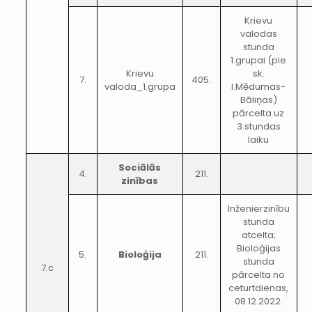
Krievu
valodas
stunda
1.grupai (pie
Krievu
sk.
7.
405.
valoda_1.grupa
I.Mēdumas-
Bāliņas)
pārcelta uz
3.stundas
laiku
Sociālās
4.
211.
zinības
Inženierzinību
stunda
atcelta;
Bioloģijas
5.
Bioloģija
211.
stunda
7.c
pārcelta no
ceturtdienas,
08.12.2022.