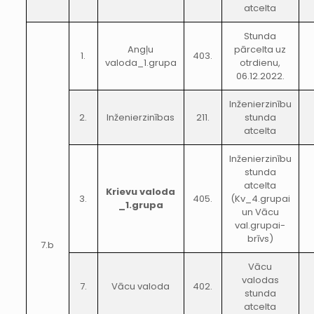
atcelta
Stunda
Angļu
pārcelta uz
1.
403.
valoda_1.grupa
otrdienu,
06.12.2022.
Inženierzinību
2.
Inženierzinības
211.
stunda
atcelta
Inženierzinību
stunda
atcelta
Krievu valoda
3.
405.
(Kv_4.grupai
_1.grupa
un Vācu
val.grupai-
brīvs)
7.b
Vācu
valodas
7.
Vācu valoda
402.
stunda
atcelta