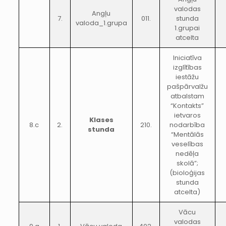
valodas
Angļu
7.
011.
stunda
valoda_1.grupa
1.grupai
atcelta
Iniciatīva
izglītības
iestāžu
pašpārvalžu
atbalstam
“Kontakts”
ietvaros
Klases
8.c
2.
210.
nodarbība
stunda
“Mentālās
veselības
nedēļa
skolā”;
(bioloģijas
stunda
atcelta)
Vācu
valodas