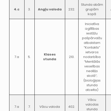
Stunda abām
4.c
3.
Angļu valoda
232.
grupām
kopā
Iniciatīva
izglītības
iestāžu
pašpārvalžu
atbalstam
“Kontakts”
ietvaros
Klases
7.a
5.
210.
nodarbība
stunda
“Mentālās
veselības
nedēļa
skolā”;
(bioloģijas
stunda
atcelta)
Vācu
valodas
7.a
7.
Vācu valoda
402.
stunda