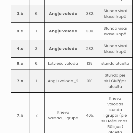
Stunda visai
3.b
6.
Angļu valoda
332.
klasei kopā
Stunda visai
3.c
1.
Angļu valoda
338.
klasei kopā
Stunda visai
4.c
3.
Angļu valoda
232.
klasei kopā
6.a
6.
Latviešu valoda
139.
stunda atcelta
Stunda pie
7.a
1.
Angļu valoda_2
010.
sk.I.Glužģes
atcelta
Krievu
valodas
stunda
Krievu
7.b
7.
405.
1.grupai (pie
valoda_1.grupa
sk.I.Mēdumas-
Bāliņas)
atcelta