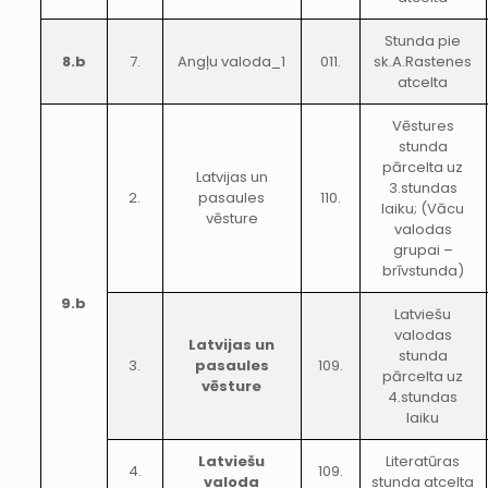
Stunda pie
8.b
7.
Angļu valoda_1
011.
sk.A.Rastenes
atcelta
Vēstures
stunda
pārcelta uz
Latvijas un
3.stundas
2.
pasaules
110.
laiku; (Vācu
vēsture
valodas
grupai –
brīvstunda)
9.b
Latviešu
valodas
Latvijas un
stunda
3.
pasaules
109.
pārcelta uz
vēsture
4.stundas
laiku
Latviešu
Literatūras
4.
109.
valoda
stunda atcelta