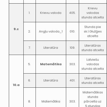
Krievu
1.
Krievu valoda
405.
valodas
stunda atcelta
Stunda pie
9.c
2.
Angļu valoda_1
010.
sk.I.Glužģes
atcelta
Literatūras
7.
Literatūra
109.
stunda atcelta
Latviešu
5.
Matemātika
303.
valodas
stunda atcelta
Literatūras
6.
Literatūra
401.
stunda atcelta
10.a
Matemātikas
stunda
8.
Matemātika
303.
pārcelta uz
5.stundas