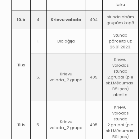
laiku
stunda abām
10.b
4.
Krievu valoda
404.
grupām kopā
Stunda
1.
Bioloģija
pārcelta uz
26.01.2023.
Krievu
11.a
valodas
stunda
Krievu
5.
405.
2.grupai (pie
valoda_2.grupa
sk.I.Mēdumas-
Bāliņas)
atcelta
Krievu
valodas
stunda
Krievu
11.b
5.
405.
2.grupai (pie
valoda_2.grupa
sk.I.Mēdumas-
Bāliņas)