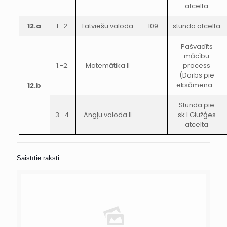
atcelta
12.a
1.-2.
Latviešu valoda
109.
stunda atcelta
Pašvadīts
mācību
1.-2.
Matemātika II
process
(Darbs pie
eksāmena…
12.b
Stunda pie
3.-4.
Angļu valoda II
sk.I.Glužģes
atcelta
Saistītie raksti