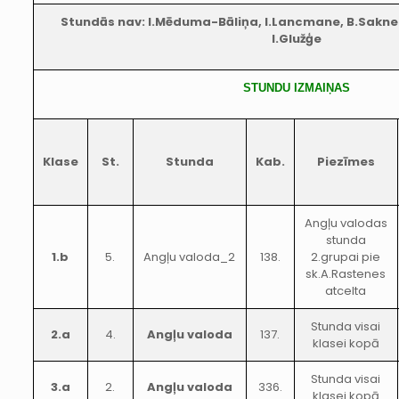
Stundās nav: I.Mēduma-Bāliņa, I.Lancmane, B.Sakne
I.Glužģe
STUNDU IZMAIŅAS
Klase
St.
Stunda
Kab.
Piezīmes
Angļu valodas
stunda
1.b
5.
Angļu valoda_2
138.
2.grupai pie
sk.A.Rastenes
atcelta
Stunda visai
2.a
4.
Angļu valoda
137.
klasei kopā
Stunda visai
3.a
2.
Angļu valoda
336.
klasei kopā