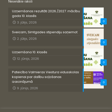
Nesenākie raksti
Uzņemšanas rezultāti 2026./2027. mācību
gada 10. klasēs
0
3. jūlijs, 2026
Sveicam, Simtgades stipendiju saņemot
2. jūlijs, 2026
0
Uzņemšana 10. klasēs
12. jūnijs, 2026
0
Pateicība Valmieras Viestura vidusskolas
kopienai par dalību soļošanas
izaicinājumā
0
9. jūnijs, 2026