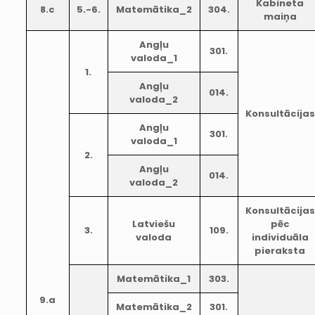
Kabineta
8.c
5.-6.
Matemātika_2
304.
maiņa
Angļu
301.
valoda_1
1.
Angļu
014.
valoda_2
Konsultācijas
Angļu
301.
valoda_1
2.
Angļu
014.
valoda_2
Konsultācijas
Latviešu
pēc
3.
109.
valoda
individuāla
pieraksta
Matemātika_1
303.
9.a
Matemātika_2
301.