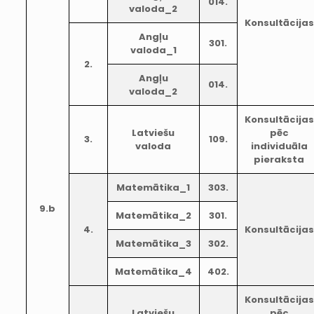
014.
valoda_2
Konsultācijas
Angļu
301.
valoda_1
2.
Angļu
014.
valoda_2
Konsultācijas
Latviešu
pēc
3.
109.
valoda
individuāla
pieraksta
Matemātika_1
303.
9.b
Matemātika_2
301.
4.
Konsultācijas
Matemātika_3
302.
Matemātika_4
402.
Konsultācijas
Latviešu
pēc