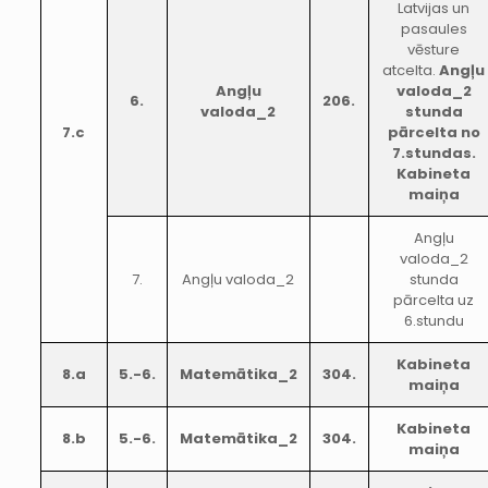
Latvijas un
pasaules
vēsture
atcelta.
Angļu
Angļu
valoda_2
6.
206.
valoda_2
stunda
7.c
pārcelta no
7.stundas.
Kabineta
maiņa
Angļu
valoda_2
7.
Angļu valoda_2
stunda
pārcelta uz
6.stundu
Kabineta
8.a
5.-6.
Matemātika_2
304.
maiņa
Kabineta
8.b
5.-6.
Matemātika_2
304.
maiņa