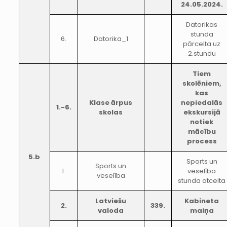
24.05.2024.
Datorikas
stunda
6.
Datorika_1
pārcelta uz
2.stundu
Tiem
skolēniem,
kas
Klase ārpus
nepiedalās
1.-6.
skolas
ekskursijā
notiek
mācību
process
5.b
Sports un
Sports un
1.
veselība
veselība
stunda atcelta
Latviešu
Kabineta
2.
339.
valoda
maiņa