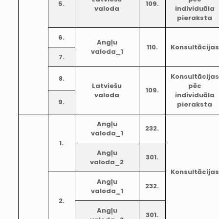
5.
109.
valoda
individuāla
pieraksta
6.
Angļu
110.
Konsultācijas
valoda_1
7.
Konsultācijas
8.
Latviešu
pēc
109.
valoda
individuāla
9.
pieraksta
Angļu
232.
valoda_1
1.
Angļu
301.
valoda_2
Konsultācijas
Angļu
232.
valoda_1
2.
Angļu
301.