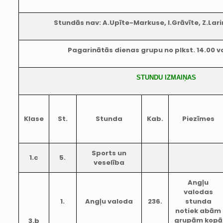
Stundās nav: A.Upīte-Markuse, I.Grāvīte, Z.Lari
Pagarinātās dienas grupu no plkst. 14.00
STUNDU IZMAIŅAS
Klase
St.
Stunda
Kab.
Piezīmes
Sports un
1.c
5.
veselība
Angļu
valodas
1.
Angļu valoda
236.
stunda
notiek abām
grupām kopā
3.b