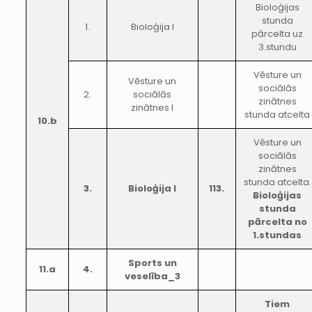
Bioloģijas
stunda
1.
Bioloģija I
pārcelta uz
3.stundu
Vēsture un
Vēsture un
sociālās
2.
sociālās
zinātnes
zinātnes I
stunda atcelta
10.b
Vēsture un
sociālās
zinātnes
stunda atcelta.
3.
Bioloģija I
113.
Bioloģijas
stunda
pārcelta no
1.stundas
Sports un
11.a
4.
veselība_3
Tiem