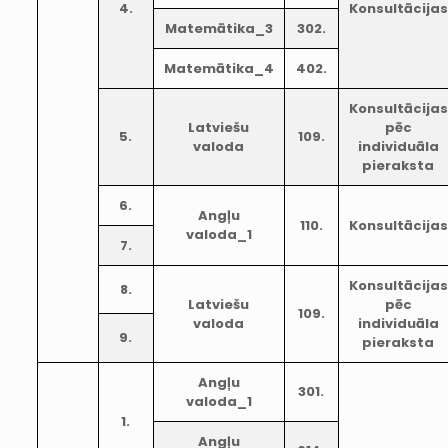
4.
Konsultācijas
Matemātika_3
302.
Matemātika_4
402.
Konsultācijas
Latviešu
pēc
5.
109.
valoda
individuāla
pieraksta
6.
Angļu
110.
Konsultācijas
valoda_1
7.
Konsultācijas
8.
Latviešu
pēc
109.
valoda
individuāla
9.
pieraksta
Angļu
301.
valoda_1
1.
Angļu