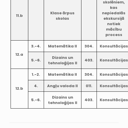
skolēniem,
kas
Klase ārpus
nepiedalās
11.b
skolas
ekskursijā
notiek
mācību
process
3.-4.
Matemātika II
304.
Konsultācijas
12.a
Dizains un
5.-6.
403.
Konsultācijas
tehnoloģijas II
1.-2.
Matemātika II
304.
Konsultācijas
4.
Angļu valoda II
011.
Konsultācijas
12.b
Dizains un
5.-6.
403.
Konsultācijas
tehnoloģijas II