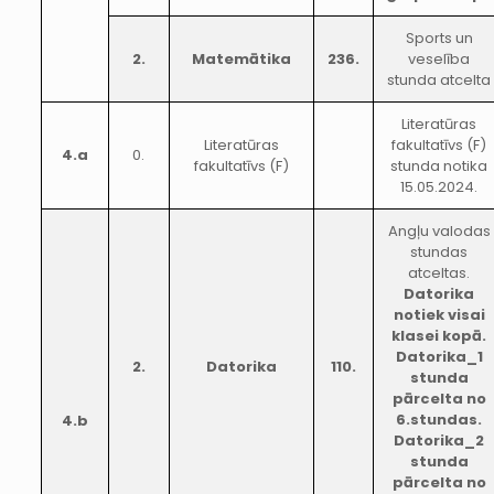
Sports un
2.
Matemātika
236.
veselība
stunda atcelta
Literatūras
Literatūras
fakultatīvs (F)
4.a
0.
fakultatīvs (F)
stunda notika
15.05.2024.
Angļu valodas
stundas
atceltas.
Datorika
notiek visai
klasei kopā.
Datorika_1
2.
Datorika
110.
stunda
pārcelta no
6.stundas.
4.b
Datorika_2
stunda
pārcelta no