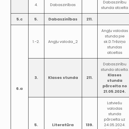
Dabaszinību
4.
Dabaszinības
stunda atcelta
5.c
5.
Dabaszinības
211.
Angļu valodas
stunda pie
1.-2.
Angļu valoda_2
sk.D.Trēziņa
stundas
atceltas
Dabaszinību
stunda atcelta.
Klases
3.
Klases stunda
211.
stunda
pārcelta no
6.a
21.05.2024.
Latviešu
valodas
stunda
pārcelta uz
5.
Literatūra
139.
24.05.2024.