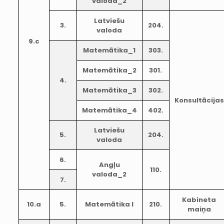
valoda_2
Latviešu
3.
204.
valoda
9.c
Matemātika_1
303.
Matemātika_2
301.
4.
Matemātika_3
302.
Konsultācijas
Matemātika_4
402.
Latviešu
5.
204.
valoda
6.
Angļu
110.
valoda_2
7.
Kabineta
10.a
5.
Matemātika I
210.
maiņa