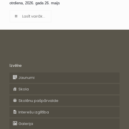
otrdiena, 2026. gada 26. maijs
Lasīt vairāk...
Izvēlne
Jaunumi
Skola
Skolēnu pašpārvalde
Interešu izglītība
Galerija