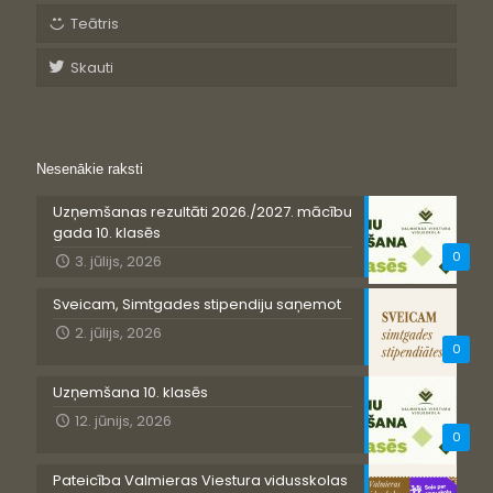
Teātris
Skauti
Nesenākie raksti
Uzņemšanas rezultāti 2026./2027. mācību
gada 10. klasēs
0
3. jūlijs, 2026
Sveicam, Simtgades stipendiju saņemot
2. jūlijs, 2026
0
Uzņemšana 10. klasēs
12. jūnijs, 2026
0
Pateicība Valmieras Viestura vidusskolas