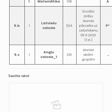
5.
Matemātika
138.
A
Sociālo
zinību
stunda
Latviešu
5.b
1.
204.
pārcelta uz
P*
valoda
ceturtdienu
05.11.2020
(1.st.)
stunda
Angļu
5.c
1.
210.
abām
→
valoda_1
grupām
Saistītie raksti