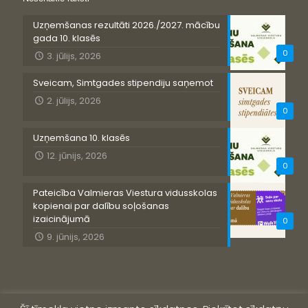
Uzņemšanas rezultāti 2026./2027. mācību
gada 10. klasēs
0
3. jūlijs, 2026
Sveicam, Simtgades stipendiju saņemot
2. jūlijs, 2026
0
Uzņemšana 10. klasēs
12. jūnijs, 2026
0
Pateicība Valmieras Viestura vidusskolas
kopienai par dalību soļošanas
izaicinājumā
0
9. jūnijs, 2026