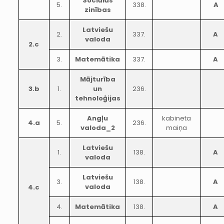
Sociālās
5.
338.
A
zinības
Latviešu
2.
337.
A
valoda
2.c
3.
Matemātika
337.
A
Mājturība
3.b
1.
un
236.
tehnoloģijas
Angļu
kabineta
4.a
5.
236.
valoda_2
maiņa
Latviešu
1.
138.
A
valoda
Latviešu
3.
138.
A
valoda
4.c
4.
Matemātika
138.
A