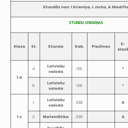
Stundās nav: I.Krieviņa, I.Jurka, A.Niedrīt
STUNDU IZMAIŅAS
E-
Klase
St.
Stunda
Kab.
Piezīmes
klas
Latviešu
4.
139.
*
valoda
1.a
Latviešu
5.
139.
*
valoda
Latviešu
1.
338.
A
valoda
1.c
2.
Matemātika
338.
A