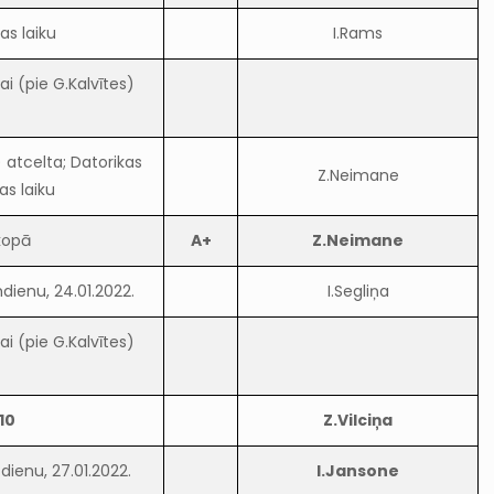
as laiku
I.Rams
i (pie G.Kalvītes)
atcelta; Datorikas
Z.Neimane
as laiku
kopā
A+
Z.Neimane
ienu, 24.01.2022.
I.Segliņa
i (pie G.Kalvītes)
10
Z.Vilciņa
dienu, 27.01.2022.
I.Jansone