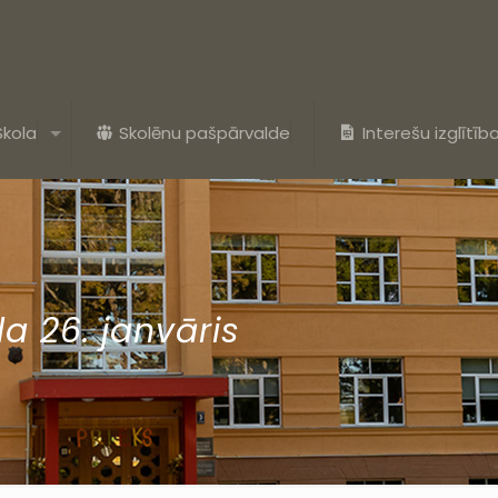
Skola
Skolēnu pašpārvalde
Interešu izglītīb
a 26. janvāris