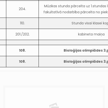
Mūzikas stunda pārcelta uz 1.stundas 
204.
fakultatīvā nodarbība pārcelta no piekt
110.
Stunda visai klasei ko
201./202.
kabineta maiņa
108.
Bioloģijas olimpiādes 3
108.
Bioloģijas olimpiādes 3