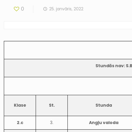
0
25. janvāris, 2022
Stundās nav: S.B
Klase
St.
Stunda
2.c
3.
Angļu valoda