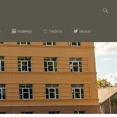
a
Galerija
Teātris
Skauti