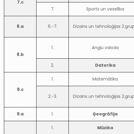
7.c
7.
Sports un veselība
8.a
6.-7.
Dizains un tehnoloģijas 2.gru
1.
Angļu valoda
8.b
2.
Datorika
1.
Matemātika
8.c
2.-3.
Dizains un tehnoloģijas 2.gru
9.a
1.
Ģeogrāfija
1.
Mūzika