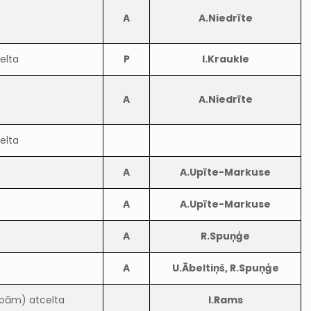
A
A.Niedrīte
elta
P
I.Kraukle
A
A.Niedrīte
elta
A
A.Upīte-Markuse
A
A.Upīte-Markuse
A
R.Spuņģe
A
U.Ābeltiņš, R.Spuņģe
upām) atcelta
I.Rams