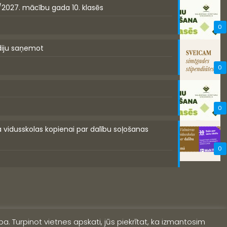
/2027. mācību gada 10. klasēs
0
diju saņemot
0
0
a vidusskolas kopienai par dalību soļošanas
0
a. Turpinot vietnes apskati, jūs piekrītat, ka izmantosim