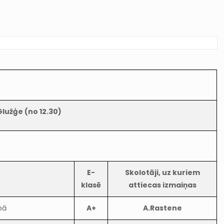
Glužģe (no 12.30)
E-
Skolotāji, uz kuriem
klasē
attiecas izmaiņas
pā
A+
A.Rastene