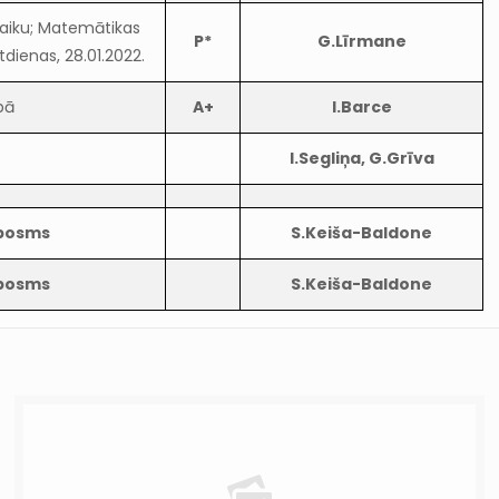
laiku; Matemātikas
P*
G.Līrmane
dienas, 28.01.2022.
pā
A+
I.Barce
I.Segliņa, G.Grīva
.posms
S.Keiša-Baldone
.posms
S.Keiša-Baldone