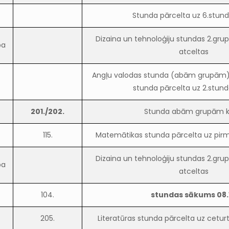
Stunda pārcelta uz 6.stund
Dizaina un tehnoloģiju stundas 2.grupa
pa
atceltas
Angļu valodas stunda (abām grupām) 
stunda pārcelta uz 2.stund
201./202.
Stunda abām grupām 
115.
Matemātikas stunda pārcelta uz pirmd
Dizaina un tehnoloģiju stundas 2.grupa
pa
atceltas
104.
stundas sākums 08.
205.
Literatūras stunda pārcelta uz ceturt