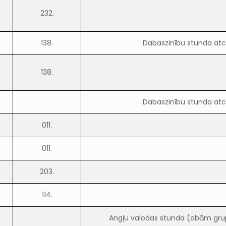
232.
138.
Dabaszinību stunda atc
138.
Dabaszinību stunda atc
011.
011.
203.
114.
Angļu valodas stunda (abām gr