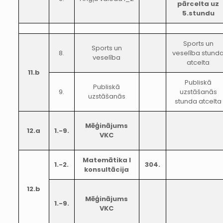
pārcelta uz
5.stundu
Sports un
Sports un
8.
veselība stund
veselība
atcelta
11.b
Publiskā
Publiskā
9.
uzstāšanās
uzstāšanās
stunda atcelta
Mēģinājums
12.a
1.-9.
VKC
Matemātika I
1.-2.
304.
konsultācija
12.b
Mēģinājums
1.-9.
VKC