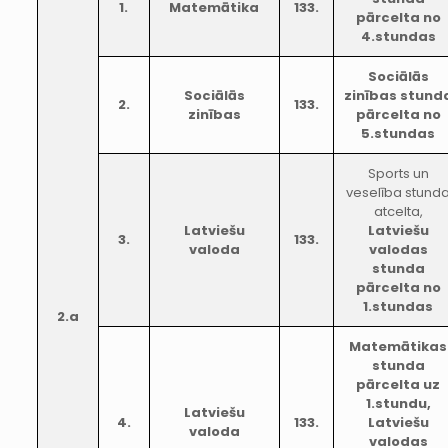
1.
Matemātika
133.
pārcelta no
4.stundas
Sociālās
Sociālās
zinības stund
2.
133.
zinības
pārcelta no
5.stundas
Sports un
veselība stund
atcelta,
Latviešu
Latviešu
3.
133.
valoda
valodas
stunda
pārcelta no
1.stundas
2.a
Matemātikas
stunda
pārcelta uz
1.stundu,
Latviešu
4.
133.
Latviešu
valoda
valodas