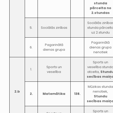
stunda
pārcelta no
2.stundas
Sociālās zinība
5.
Sociālās zinības
stunda pārcelt
uz 2.stundu
Pagarinātā
Pagarinātā
6.
dienas grupa
dienas grupa
nenotiek
Sports un
Sports un
veselība stund
1.
veselība
atcelta,
Stund
secības maiņ
Mūzikas stund
2.b
nenotiek,
2.
Matemātika
138.
Stundu
secības maiņ
Sports un