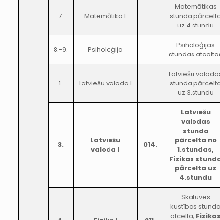
Matemātikas
7.
Matemātika I
stunda pārcelt
uz 4.stundu
Psiholoģijas
8.-9.
Psiholoģija
stundas atcelta
Latviešu valoda
1.
Latviešu valoda I
stunda pārcelt
uz 3.stundu
Latviešu
valodas
stunda
Latviešu
pārcelta no
3.
014.
valoda I
1.stundas,
Fizikas stund
pārcelta uz
4.stundu
Skatuves
kustības stund
atcelta,
Fizika