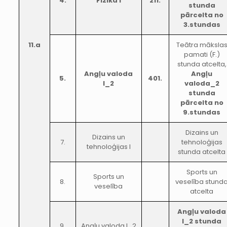
4.
Fizika I
211.
stunda
pārcelta no
3.stundas
11.a
Teātra māksla
pamati (F.)
stunda atcelta,
Angļu valoda
Angļu
5.
401.
I_2
valoda_2
stunda
pārcelta no
9.stundas
Dizains un
Dizains un
7.
tehnoloģijas
tehnoloģijas I
stunda atcelta
Sports un
Sports un
8.
veselība stund
veselība
atcelta
Angļu valoda
I_2 stunda
9.
Angļu valoda I_2