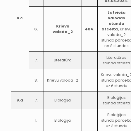
08.03.2024.
Latviešu
8.c
valodas
stunda
Krievu
6.
404.
atcelta,
Kriev
valoda_2
valoda_2
stunda pārcelt
no 8.stundas
Literatūras
7.
Literatūra
stunda atcelta
Krievu valoda_
8.
Krievu valoda_2
stunda pārcelt
uz 6.stundu
Bioloģijas
9.a
7.
Bioloģija
stunda atcelta
Bioloģijas
1.
Bioloģija
stunda pārcelt
uz 3.stundu