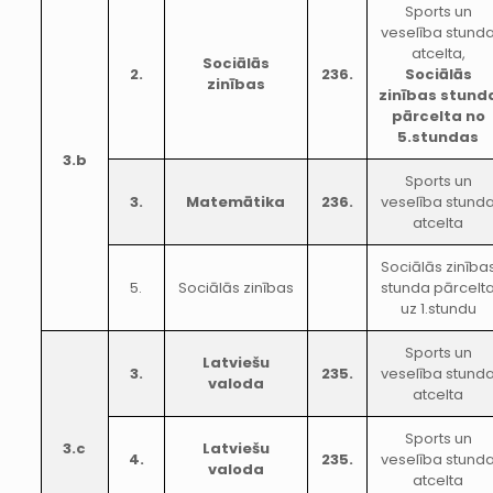
Sports un
veselība stund
atcelta,
Sociālās
2.
236.
Sociālās
zinības
zinības stund
pārcelta no
5.stundas
3.b
Sports un
3.
Matemātika
236.
veselība stund
atcelta
Sociālās zinība
5.
Sociālās zinības
stunda pārcelt
uz 1.stundu
Sports un
Latviešu
3.
235.
veselība stund
valoda
atcelta
Sports un
3.c
Latviešu
4.
235.
veselība stund
valoda
atcelta