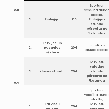
Sports un
9.b
veselība stund
atcelta,
3.
Bioloģija
210.
Bioloģijas
stunda
pārcelta no
1.stundas
Latvijas un
Literatūras
2.
pasaules
204.
stunda atcelta
vēsture
Latviešu
valodas
3.
Klases stunda
204.
stunda
pārcelta uz
5.stundu
9.c
Sports un
veselība stund
atcelta,
Latviešu
Latviešu
5.
204.
valoda
valodas