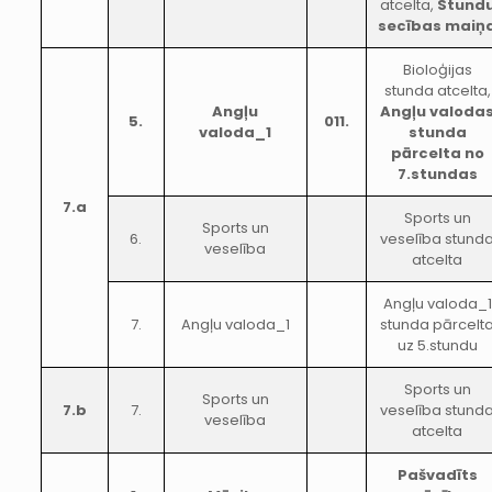
atcelta,
Stund
secības maiņ
Bioloģijas
stunda atcelta,
Angļu
Angļu valoda
5.
011.
valoda_1
stunda
pārcelta no
7.stundas
7.a
Sports un
Sports un
6.
veselība stund
veselība
atcelta
Angļu valoda_1
7.
Angļu valoda_1
stunda pārcelt
uz 5.stundu
Sports un
Sports un
7.b
7.
veselība stund
veselība
atcelta
Pašvadīts