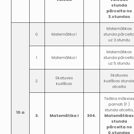
stunda
pārcelta no
3.stundas
Matemātikas
0.
Matemātika I
stunda pārcelt
uz 3.stundu
Matemātikas
1.
Matemātika I
stunda pārcelt
uz 5.stundu
Skatuves
Skatuves
2.
kustības stund
kustības
atcelta
Teātra māksla
pamati (F.)
stunda atcelta,
10.a
3.
Matemātika I
304.
Matemātikas
stunda
pārcelta no
0.stundas