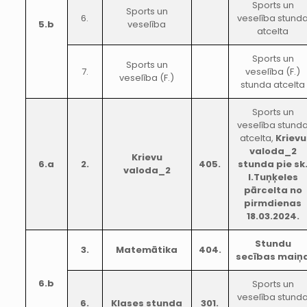
Sports un
Sports un
6.
veselība stund
5.b
veselība
atcelta
Sports un
Sports un
7.
veselība (F.)
veselība (F.)
stunda atcelta
Sports un
veselība stund
atcelta,
Krievu
valoda_2
Krievu
6.a
2.
405.
stunda pie sk
valoda_2
I.Tuņķeles
pārcelta no
pirmdienas
18.03.2024.
Stundu
3.
Matemātika
404.
secības maiņ
6.b
Sports un
veselība stund
6.
Klases stunda
301.