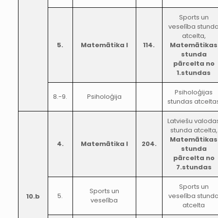
Sports un
veselība stund
atcelta,
5.
Matemātika I
114.
Matemātikas
stunda
pārcelta no
1.stundas
Psiholoģijas
8.-9.
Psiholoģija
stundas atcelta
Latviešu valoda
stunda atcelta,
Matemātikas
4.
Matemātika I
204.
stunda
pārcelta no
7.stundas
Sports un
Sports un
5.
veselība stund
10.b
veselība
atcelta