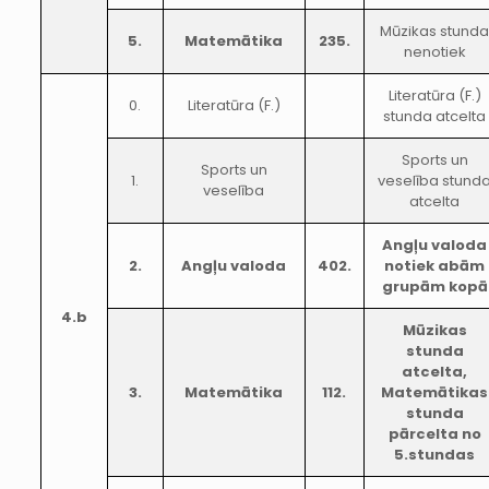
Mūzikas stund
5.
Matemātika
235.
nenotiek
Literatūra (F.)
0.
Literatūra (F.)
stunda atcelta
Sports un
Sports un
1.
veselība stund
veselība
atcelta
Angļu valoda
2.
Angļu valoda
402.
notiek abām
grupām kopā
4.b
Mūzikas
stunda
atcelta,
3.
Matemātika
112.
Matemātikas
stunda
pārcelta no
5.stundas