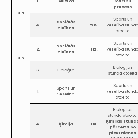
1.
Mūzika
mācību
process
8.a
Sports un
Sociālās
4.
205.
veselība stund
zinības
atcelta
Sports un
Sociālās
2.
112.
veselība stund
zinības
atcelta
8.b
Bioloģijas
6.
Bioloģija
stunda atcelta
Sports un
Sports un
1.
veselība stund
veselība
atcelta
Bioloģijas
stunda atcelta,
Ķīmijas stund
4.
Ķīmija
113.
pārcelta no
piektdienas