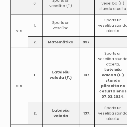
Sports un
6.
veselība (F.)
veselība (F.)
stunda atcelta
Sports un
Sports un
1.
veselība stund
veselība
atcelta
2.c
2.
Matemātika
337.
Sports un
veselība stund
atcelta,
Latviešu
Latviešu
1.
137.
valoda (F.)
valoda (F.)
stunda
pārcelta no
3.a
ceturtdienas
07.03.2024.
Sports un
Latviešu
2.
137.
veselība stund
valoda
atcelta