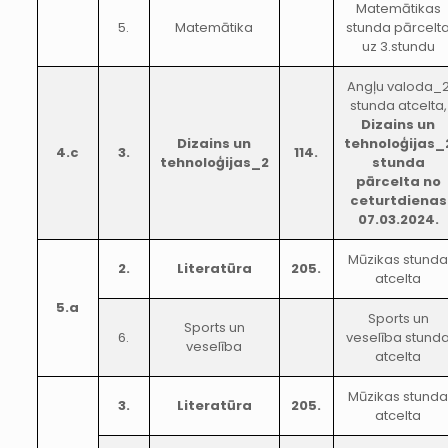
Matemātikas
5.
Matemātika
stunda pārcelt
uz 3.stundu
Angļu valoda_
stunda atcelta,
Dizains un
Dizains un
tehnoloģijas_
4.c
3.
114.
tehnoloģijas_2
stunda
pārcelta no
ceturtdienas
07.03.2024.
Mūzikas stund
2.
Literatūra
205.
atcelta
5.a
Sports un
Sports un
6.
veselība stund
veselība
atcelta
Mūzikas stund
3.
Literatūra
205.
atcelta