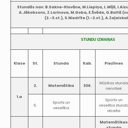
Stundās nav: B.Sakne-Klovāne, M.Liepiņa, L.Mīļā, I.Aiz
A.Jākobsons, Z.Larinova, M.Goba, E.Švēde, G.Baltā (no
(2.-3.st.), S.Niedrīte (1.-2.st.), A.Zaļaiskal
STUNDU IZMAIŅAS
Klase
St.
Stunda
Kab.
Piezīmes
Mūzikas stund
2.
Matemātika
336.
nenotiek
1.a
Sports un
Sports un
5.
veselība stund
veselība
atcelta
Matemātikas
stunda