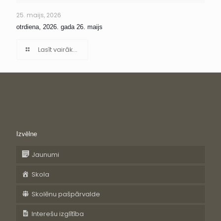
25. maijs, 2026
otrdiena, 2026. gada 26. maijs
Lasīt vairāk...
Izvēlne
Jaunumi
Skola
Skolēnu pašpārvalde
Interešu izglītība