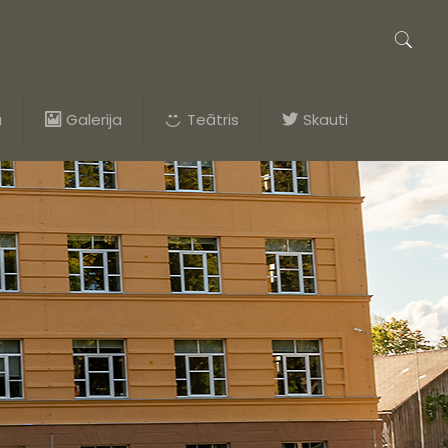
a
Galerija
Teātris
Skauti