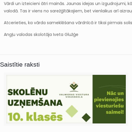
Vārdi un izteicieni ātri mainās. Jaunas idejas un izgudrojumi, 
valodā. Tas ir viens no sarežģītākajiem, bet vienlaikus arī aiz
Atcerieties, ka vārda sameklēšana vārdnīcā ir tikai pirmais soli
Angļu valodas skolotāja Iveta Glužģe
Saistītie raksti