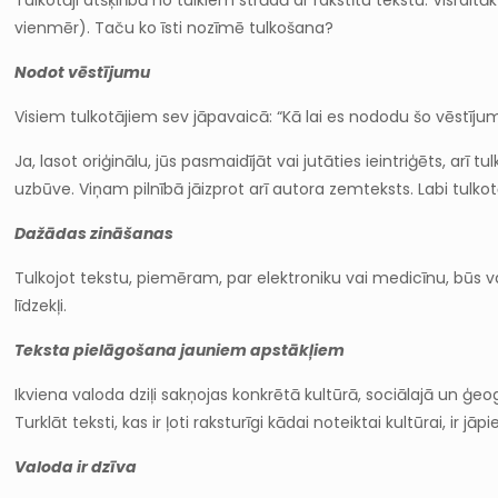
Tulkotāji atšķirībā no tulkiem strādā ar rakstītu tekstu. Visrai
vienmēr). Taču ko īsti nozīmē tulkošana?
Nodot vēstījumu
Visiem tulkotājiem sev jāpavaicā: “Kā lai es nododu šo vēstījumu
Ja, lasot oriģinālu, jūs pasmaidījāt vai jutāties ieintriģēts, a
uzbūve. Viņam pilnībā jāizprot arī autora zemteksts. Labi tulko
Dažādas zināšanas
Tulkojot tekstu, piemēram, par elektroniku vai medicīnu, būs va
līdzekļi.
Teksta pielāgošana jauniem apstākļiem
Ikviena valoda dziļi sakņojas konkrētā kultūrā, sociālajā un ģeo
Turklāt teksti, kas ir ļoti raksturīgi kādai noteiktai kultūrai, ir j
Valoda ir dzīva