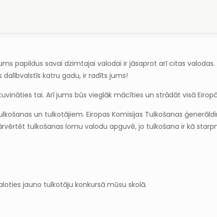
ums papildus savai dzimtajai valodai ir jāsaprot arī citas valoda
 dalībvalstīs katru gadu, ir radīts jums!
vināties tai. Arī jums būs vieglāk mācīties un strādāt visā Eiropā
tulkošanas un tulkotājiem. Eiropas Komisijas Tulkošanas ģenerāldi
ārvērtēt tulkošanas lomu valodu apguvē, jo tulkošana ir kā star
aloties jauno tulkotāju konkursā mūsu skolā.