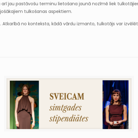
kā arī jau pastāvošu terminu lietošana jaunā nozīmē liek tulkotāj
raujošākajiem tulkošanas aspektiem.
s. Atkarībā no konteksta, kādā vārdu izmanto, tulkotājs var izvēlē