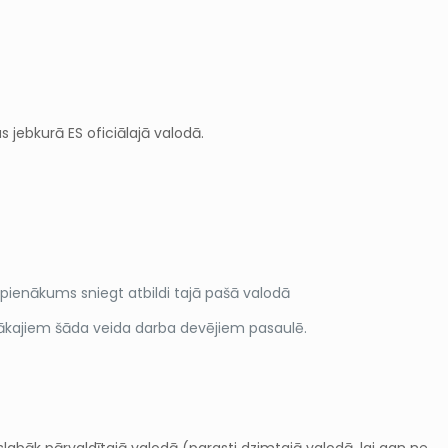
s jebkurā ES oficiālajā valodā.
r pienākums sniegt atbildi tajā pašā valodā
ielākajiem šāda veida darba devējiem pasaulē.