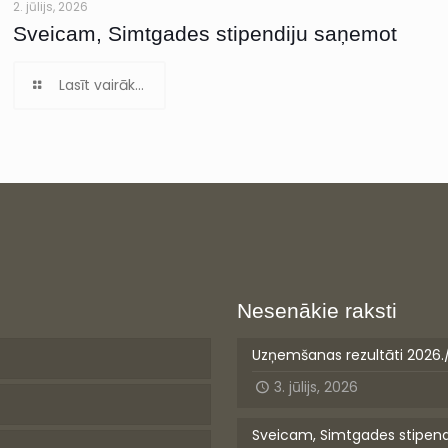
2. jūlijs, 2026
Sveicam, Simtgades stipendiju saņemot
Lasīt vairāk...
Nesenākie raksti
Uzņemšanas rezultāti 2026.
3. jūlijs, 2026
Sveicam, Simtgades stipen