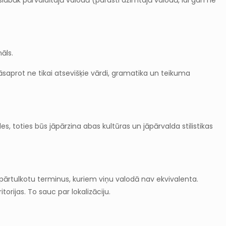
islabāk pārvaldītajā valodā (parasti dzimtajā valodā, lai gan ne
āls.
jāsaprot ne tikai atsevišķie vārdi, gramatika un teikuma
, toties būs jāpārzina abas kultūras un jāpārvalda stilistikas
ai pārtulkotu terminus, kuriem viņu valodā nav ekvivalenta.
ritorijas. To sauc par lokalizāciju.