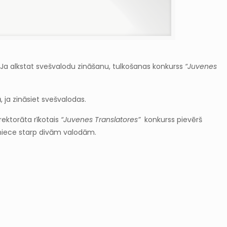
s. Ja alkstat svešvalodu zināšanu, tulkošanas konkurss
“Juvenes
, ja zināsiet svešvalodas.
rektorāta rīkotais
“Juvenes Translatores”
konkurss pievērš
pniece starp divām valodām.