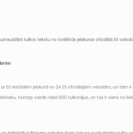
 uzraudzībā tulkos tekstu no izvēlētās jebkuras oficiālās ES valoda
mbrim
ties ar ES iestādēm jebkurā no 24 ES oficiālajām valodām, un tām i
inieku, tostarp vairāk nekā 600 tulkotājus, un tas ir viens no l