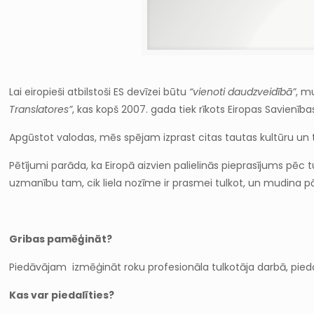
Lai eiropieši atbilstoši ES devīzei būtu
“vienoti daudzveidībā”
, m
Translatores”
, kas kopš 2007. gada tiek rīkots Eiropas Savienības
Apgūstot valodas, mēs spējam izprast citas tautas kultūru un tu
Pētījumi parāda, ka Eiropā aizvien palielinās pieprasījums pēc 
uzmanību tam, cik liela nozīme ir prasmei tulkot, un mudina p
Gribas pamēģināt?
Piedāvājam izmēģināt roku profesionāla tulkotāja darbā, pied
Kas var piedalīties?