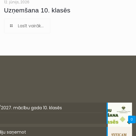
12. jūnijs, 2026
Uzņemšana 10. klasēs
Lasīt vairāk...
/2027. mācību gada 10. klasēs
0
diju saņemot