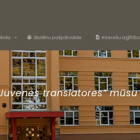
Skola
Skolēnu pašpārvalde
Interešu izglītīb
“Juvenes translatores” mūsu