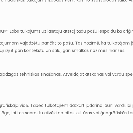
tāk un dabiskāk tulkojums izdodas tiem, kas no svešvalodas tulko v
?”. Labs tulkojums uz lasītāju atstāj tādu pašu iespaidu kā oriģin
rī tulkojumam vajadzētu panākt to pašu. Tas nozīmē, ka tulkotājam 
tāji izjūt gan kontekstu un stilu, gan smalkas nozīmes nianses.
jadzīgas tehniskās zināšanas. Atveidojot atskaņas vai vārdu spēles
grāfiskajā vidē. Tāpēc tulkotājiem dažkārt jādarina jauni vārdi, l
āpielāgo, lai tos saprastu cilvēki no citas kultūras vai ģeogrāfiskās te