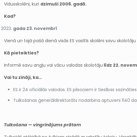
Vidusskolēni, kuri
dzimuši 2006. gadā.
Kad?
gada 23. novembrī
Vienā un tajā pašā dienā visās ES vasltīs skolēni savu skolotāju
Kā pieteikties?
Informē savu angļu vai vācu valodas skolotāju
līdz 22. nove
Vai tu zināji, ka…
ES ir 24 oficiālās valodas. ES pilsoņiem ir tiesības sazinā
Tulkošanas ģenerāldirektorāts nodarbina aptuveni 1140 darb
Tulkošana — vingrinājums prātam