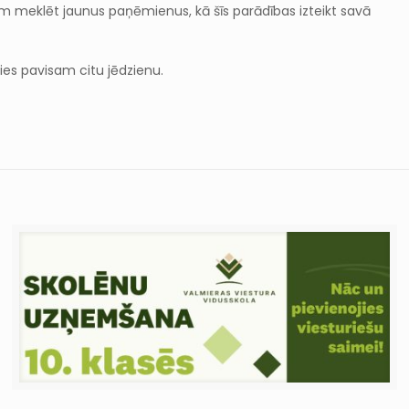
iem meklēt jaunus paņēmienus, kā šīs parādības izteikt savā
ties pavisam citu jēdzienu.