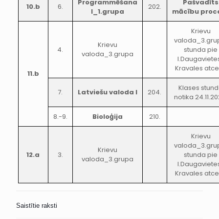
Programmēšana
Pašvadīts
10.b
6.
202.
I_1.grupa
mācību proc
Krievu
valoda_3.gru
Krievu
4.
stunda pie
valoda_3.grupa
I.Daugaviete
Kravales atce
11.b
Klases stun
7.
Latviešu valoda I
204.
notika 24.11.20
8.-9.
Bioloģija
210.
Krievu
valoda_3.gru
Krievu
12.a
3.
stunda pie
valoda_3.grupa
I.Daugaviete
Kravales atce
Saistītie raksti