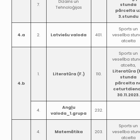
Dizains un
7.
stunda
Tehnoloģijas
pārcelta u
3.stundu
Sports un
4.a
2.
Latviešu valoda
401.
veselība stu
atcelta
Sports un
veselība stu
atcelta,
Literatūra (
1.
Literatūra (F.)
110.
stunda
pārcelta n
4.b
ceturtdien
30.11.2023.
Angļu
4.
232.
valoda_1.grupa
Sports un
4.
Matemātika
203.
veselība stu
atcelta