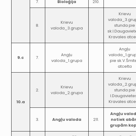
7.
Bioloģija
210.
Krievu
valoda_3.gru
Krievu
8.
stunda pie
valoda_3.grupa
sk.I.Daugaviet
Kravales atce
Angļu
Angļu
valoda_1.gru
9.c
7.
valoda_1.grupa
pie sk.V.Šmit
atcelta
Krievu
valoda_2.gru
Krievu
2.
stunda pie
valoda_2.grupa
I.Daugaviete
Kravales atce
10.a
Angļu valo
3.
Angļu valoda
211.
notiek ab
grupām ko