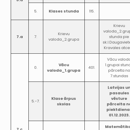
5.
Klases stunda
115.
Krievu
valoda_2.gru
Krievu
7.a
7.
stunda pie
valoda_2.grupa
sk.I.Daugaviet
Kravales atce
Vācu valod
Vācu
1.grupai stun
0.
401.
valoda_1.grupa
pārcelta n
7.stundas
Latvijas u
pasaules
Klase ārpus
vēsture
5.-7.
skolas
pārcelta n
piektdiena
01.12.2023.
Matemātik
7.c