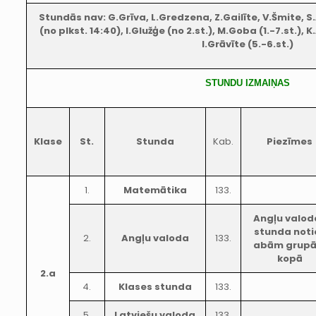
Stundās nav: G.Grīva, L.Gredzena, Z.Gailīte, V.Šmite, S.A
(no plkst. 14:40), I.Glužģe (no 2.st.), M.Goba (1.-7.st.), 
I.Grāvīte (5.-6.st.)
STUNDU IZMAIŅAS
Klase
St.
Stunda
Kab.
Piezīmes
1.
Matemātika
133.
Angļu valod
stunda noti
2.
Angļu valoda
133.
abām grup
kopā
2.a
4.
Klases stunda
133.
5.
Latviešu valoda
133.