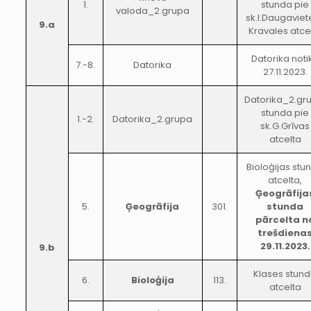
1.
stunda pie
valoda_2.grupa
sk.I.Daugaviet
9.a
Kravales atce
Datorika noti
7.-8.
Datorika
27.11.2023.
Datorika_2.gr
stunda pie
1.-2.
Datorika_2.grupa
sk.G.Grīvas
atcelta
Bioloģijas stu
atcelta,
Ģeogrāfija
5.
Ģeogrāfija
301.
stunda
pārcelta n
trešdiena
29.11.2023.
9.b
Klases stun
6.
Bioloģija
113.
atcelta