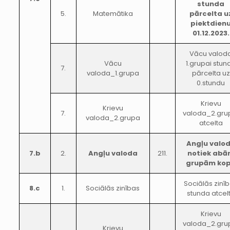
stunda
5.
Matemātika
pārcelta u
piektdien
01.12.2023.
Vācu valod
Vācu
1.grupai stun
7.
valoda_1.grupa
pārcelta uz
0.stundu
Krievu
Krievu
7.
valoda_2.gru
valoda_2.grupa
atcelta
Angļu valo
7.b
2.
Angļu valoda
211.
notiek ab
grupām ko
Sociālās zinī
8.c
1.
Sociālās zinības
stunda atcel
Krievu
valoda_2.gru
Krievu