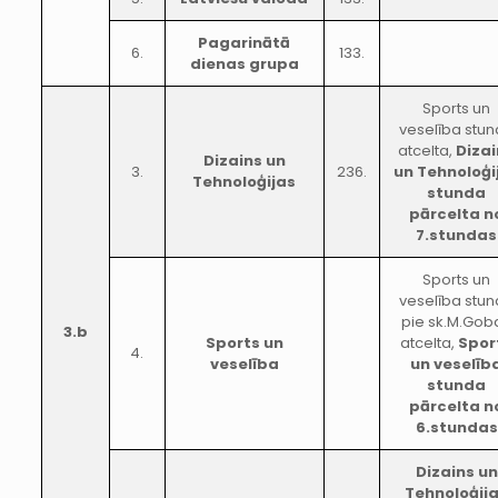
Pagarinātā
6.
133.
dienas grupa
Sports un
veselība stu
atcelta,
Dizai
Dizains un
3.
236.
un Tehnoloģi
Tehnoloģijas
stunda
pārcelta n
7.stundas
Sports un
veselība stu
pie sk.M.Gob
3.b
Sports un
atcelta,
Spor
4.
veselība
un veselīb
stunda
pārcelta n
6.stundas
Dizains un
Tehnoloģij