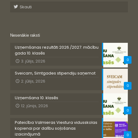
Skauti
Nesenākie raksti
Uzņemšanas rezultāti 2026./2027. mācību
gada 10. klasēs
0
3. jūlijs, 2026
Sveicam, Simtgades stipendiju saņemot
2. jūlijs, 2026
0
Uzņemšana 10. klasēs
12. jūnijs, 2026
0
Pateicība Valmieras Viestura vidusskolas
kopienai par dalību soļošanas
izaicinājumā
0