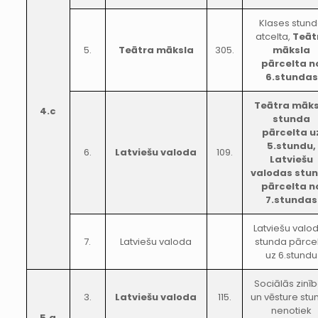
Klases stun
atcelta,
Teāt
5.
Teātra māksla
305.
māksla
pārcelta n
6.stundas
Teātra māks
4.c
stunda
pārcelta u
5.stundu,
6.
Latviešu valoda
109.
Latviešu
valodas stu
pārcelta n
7.stundas
Latviešu valo
7.
Latviešu valoda
stunda pārce
uz 6.stundu
Sociālās zinī
3.
Latviešu valoda
115.
un vēsture st
nenotiek
5.a