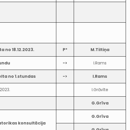
a no 18.12.2023.
P*
M.Tiltiņa
tundu
->
I.Rams
lta no 1.stundas
->
I.Rams
.2023.
I.Grāvīte
G.Grīva
G.Grīva
atorikas konsultācija
G.Grīva