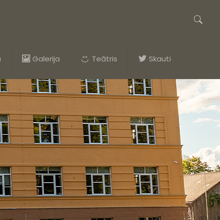
a
Galerija
Teātris
Skauti