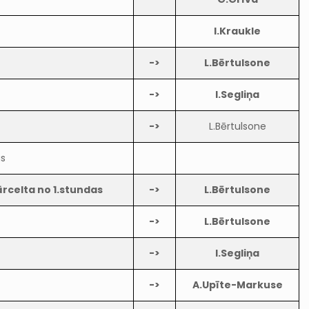
I.Kraukle
->
L.Bērtulsone
->
I.Segliņa
->
L.Bērtulsone
as
rcelta no 1.stundas
->
L.Bērtulsone
->
L.Bērtulsone
->
I.Segliņa
->
A.Upīte-Markuse