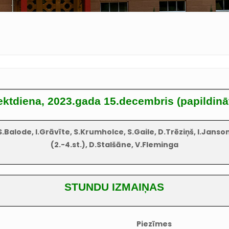
ektdiena, 2023.gada 15.decembris (papildinā
Balode, I.Grāvīte, S.Krumholce, S.Gaile, D.Trēziņš, I.Jansone 
(2.-4.st.), D.Stalšāne, V.Fleminga
STUNDU IZMAIŅAS
Piezīmes