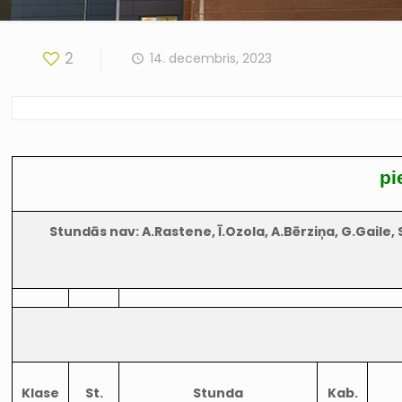
2
14. decembris, 2023
pi
Stundās nav: A.Rastene, Ī.Ozola, A.Bērziņa, G.Gaile, S.
Klase
St.
Stunda
Kab.