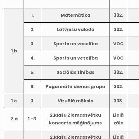
1.
Matemātika
332.
2.
Latviešu valoda
332.
3.
Sports un veselība
VOC
1.b
4.
Sports un veselība
VOC
5.
Sociālās zinības
332.
6.
Pagarinātā dienas grupa
332.
1.c
3.
Vizuālā māksla
338.
2.klašu Ziemassvētku
Lielā
2.a
1.-3.
koncerta mēģinājums
zāle
2.klašu Ziemassvētku
Lielā