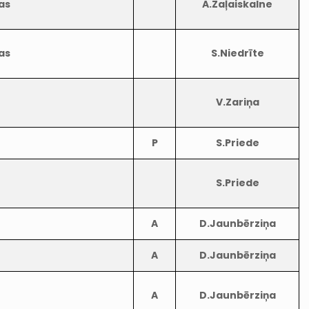
as
A.Zaļaiskalne
as
S.Niedrīte
V.Zariņa
P
S.Priede
S.Priede
A
D.Jaunbērziņa
A
D.Jaunbērziņa
A
D.Jaunbērziņa