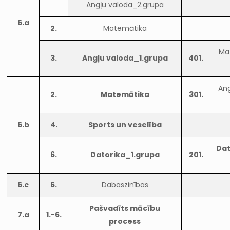
Angļu valoda_2.grupa
6.a
2.
Matemātika
Ma
3.
Angļu valoda_1.grupa
401.
Ang
2.
Matemātika
301.
6.b
4.
Sports un veselība
Dat
6.
Datorika_1.grupa
201.
6.c
6.
Dabaszinības
Pašvadīts mācību
7.a
1.-6.
process