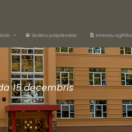
Skola
Skolēnu pašpārvalde
Interešu izglītīb
ada 15.decembris