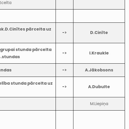
tcelta
k.D.Cinītes pārcelta uz
->
D.Cinīte
.grupai stunda pārcelta
->
I.Kraukle
4.stundas
tundas
->
A.Jākobsons
elība stunda pārcelta uz
->
A.Dubulte
M.Liepiņa