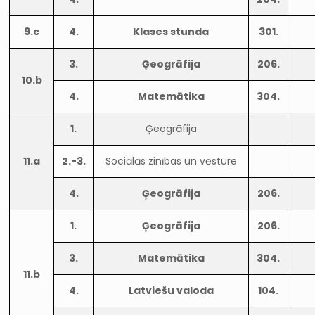
9.c
4.
Klases stunda
301.
3.
Ģeogrāfija
206.
10.b
4.
Matemātika
304.
1.
Ģeogrāfija
11.a
2.-3.
Sociālās zinības un vēsture
4.
Ģeogrāfija
206.
1.
Ģeogrāfija
206.
3.
Matemātika
304.
11.b
4.
Latviešu valoda
104.