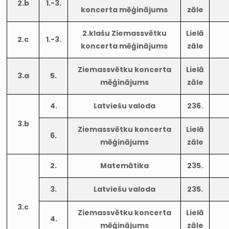
2.b
1.-3.
koncerta mēģinājums
zāle
2.klašu Ziemassvētku
Lielā
2.c
1.-3.
koncerta mēģinājums
zāle
Ziemassvētku koncerta
Lielā
3.a
5.
mēģinājums
zāle
4.
Latviešu valoda
236.
3.b
Ziemassvētku koncerta
Lielā
6.
mēģinājums
zāle
2.
Matemātika
235.
3.
Latviešu valoda
235.
3.c
Ziemassvētku koncerta
Lielā
4.
mēģinājums
zāle