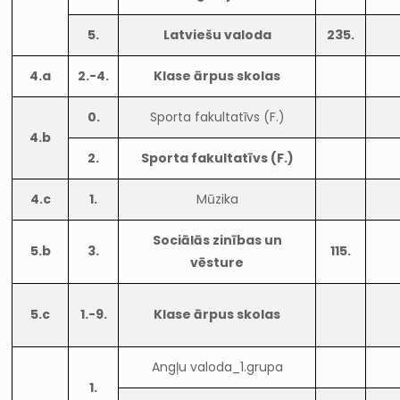
5.
Latviešu valoda
235.
4.a
2.-4.
Klase ārpus skolas
0.
Sporta fakultatīvs (F.)
4.b
2.
Sporta fakultatīvs (F.)
4.c
1.
Mūzika
Sociālās zinības un
5.b
3.
115.
vēsture
5.c
1.-9.
Klase ārpus skolas
Angļu valoda_1.grupa
1.