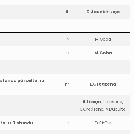
A
D.Jaunbērziņa
->
M.Goba
->
M.Goba
e stunda pārcelta no
P*
L.Gredzena
A.Lūsiņa,
I.Jansone,
L.Gredzena, A.Dubulte
lta uz 3.stundu
->
D.Cinīte