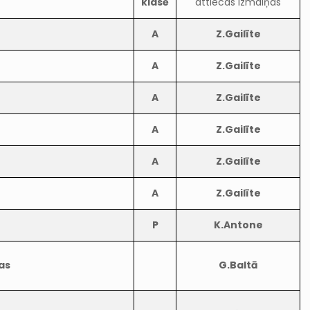
klasē
attiecas izmaiņas
A
Z.Gailīte
A
Z.Gailīte
A
Z.Gailīte
A
Z.Gailīte
A
Z.Gailīte
A
Z.Gailīte
P
K.Antone
as
G.Baltā