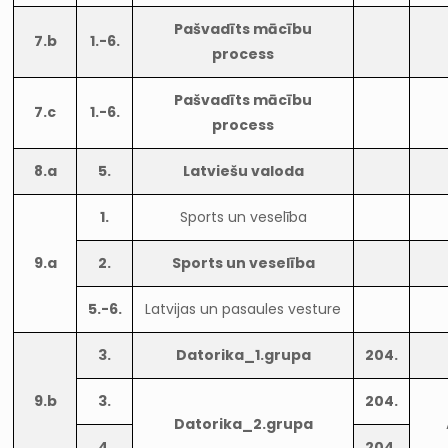
Pašvadīts mācību
7.b
1.-6.
process
Pašvadīts mācību
7.c
1.-6.
process
8.a
5.
Latviešu valoda
1.
Sports un veselība
9.a
2.
Sports un veselība
5.-6.
Latvijas un pasaules vesture
3.
Datorika_1.grupa
204.
9.b
3.
204.
Datorika_2.grupa
4.
204.