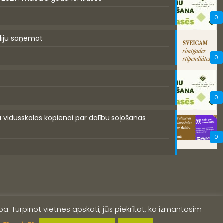
0
diju saņemot
0
0
a vidusskolas kopienai par dalību soļošanas
0
a. Turpinot vietnes apskati, jūs piekrītat, ka izmantosim