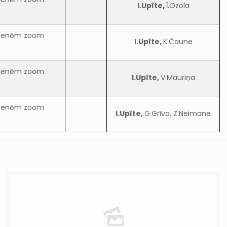
I.Upīte,
Ī.Ozola
eitenēm zoom
I.Upīte,
K.Čaune
eitenēm zoom
I.Upīte,
V.Mauriņa
eitenēm zoom
I.Upīte,
G.Grīva, Z.Neimane