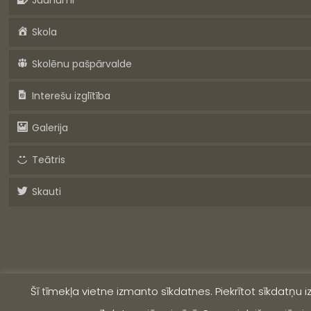
Jaunumi
Skola
Skolēnu pašpārvalde
Interešu izglītība
Galerija
Teātris
Skauti
Šī tīmekļa vietne izmanto sīkdatnes. Piekrītot sīkdatņu 
© 2019 Valmieras Viestura vidusskola