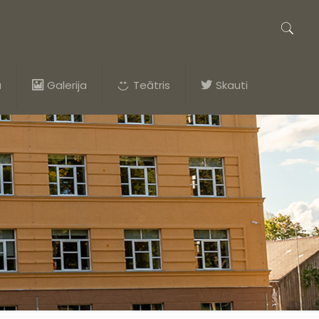
a
Galerija
Teātris
Skauti