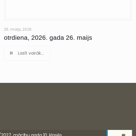
25. maijs, 2026
otrdiena, 2026. gada 26. maijs
Lasīt vairāk...
/2027. mācību gada 10. klasēs