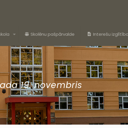
Skola
Skolēnu pašpārvalde
Interešu izglītīb
gada 19. novembris