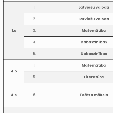
1.
Latviešu valoda
2.
Latviešu valoda
1.c
3.
Matemātika
4.
Dabaszinības
5.
Dabaszinības
1.
Matemātika
4.b
5.
Literatūra
4.c
6.
Teātra māksla