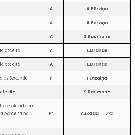
A
A.Bērziņa
A
A.Bērziņa
A
S.Baumane
da atcelta
A
L.Drande
da atcelta
A
L.Drande
ta uz 5.stundu
P
I.Lazdiņa
atcelta
S.Baumane
lta uz pirmdienu
da pārcelta no
P*
A.Lozda
, I.Jurka
eitenēm zoom