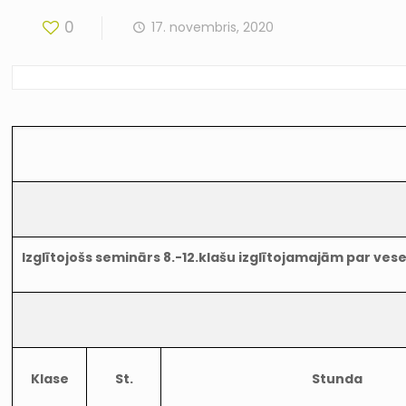
0
17. novembris, 2020
Izglītojošs seminārs 8.-12.klašu izglītojamajām par ves
Klase
St.
Stunda