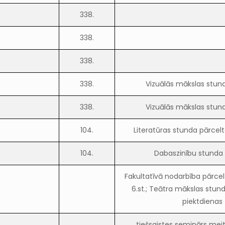
338.
338.
338.
338.
Vizuālās mākslas stun
338.
Vizuālās mākslas stun
104.
Literatūras stunda pārcel
104.
Dabaszinību stunda 
Fakultatīvā nodarbība pārce
6.st.; Teātra mākslas stun
piektdienas
tiešsaistes seminārs m