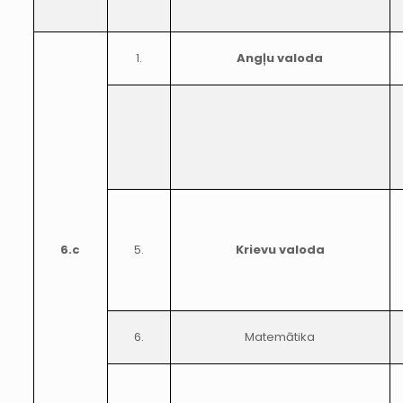
1.
Angļu valoda
6.c
5.
Krievu valoda
6.
Matemātika