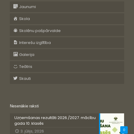
Jaunumi
Skola
Skolēnu pašpārvalde
Interešu izglītība
Galerija
Teātris
Skauti
Nesenākie raksti
Uzņemšanas rezultāti 2026./2027. mācību
gada 10. klasēs
0
3. jūlijs, 2026