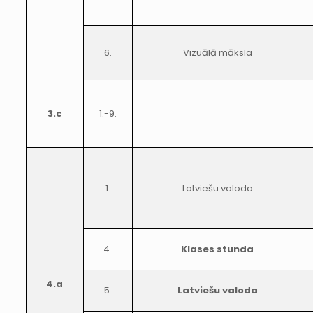
6.
Vizuālā māksla
3.c
1.-9.
1.
Latviešu valoda
4.
Klases stunda
4.a
5.
Latviešu valoda