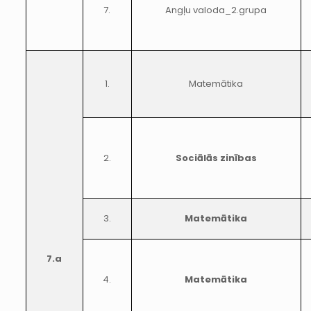
7.
Angļu valoda_2.grupa
1.
Matemātika
2.
Sociālās zinības
3.
Matemātika
7.a
4.
Matemātika