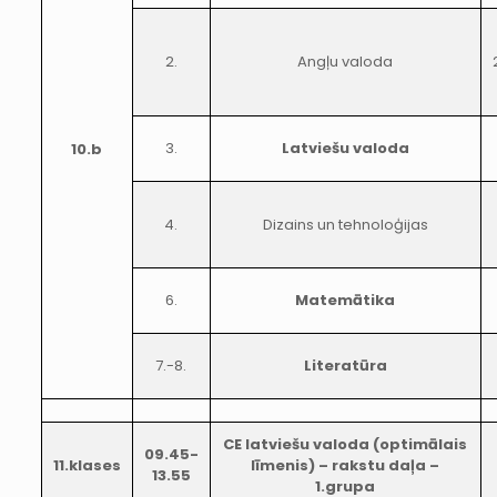
2.
Angļu valoda
3.
Latviešu valoda
10.b
4.
Dizains un tehnoloģijas
6.
Matemātika
7.-8.
Literatūra
CE latviešu valoda (optimālais
09.45-
11.klases
līmenis) – rakstu daļa –
13.55
1.grupa