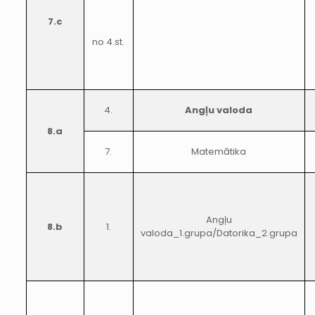
7.c
no 4.st.
4.
Angļu valoda
8.a
7.
Matemātika
Angļu
8.b
1.
valoda_1.grupa/Datorika_2.grupa