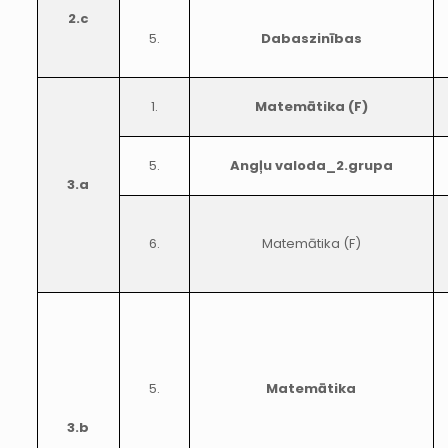
2.c
5.
Dabaszinības
1.
Matemātika (F)
5.
Angļu valoda_2.grupa
3.a
6.
Matemātika (F)
5.
Matemātika
3.b