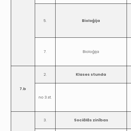
5.
Bioloģija
7.
Bioloģija
2.
Klases stunda
7.b
no 3.st.
3.
Sociālās zinības