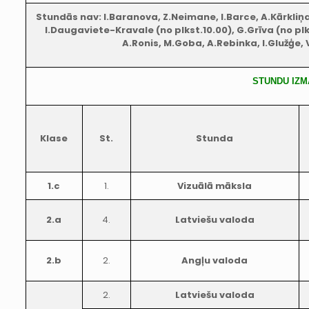
Stundās nav: I.Baranova, Z.Neimane, I.Barce, A.Kārkliņa, 
I.Daugaviete-Kravale (no plkst.10.00), G.Grīva (no plks
A.Ronis, M.Goba, A.Rebinka, I.Glužģe, 
STUNDU IZM
Klase
St.
Stunda
1.c
1.
Vizuālā māksla
2.a
4.
Latviešu valoda
2.b
2.
Angļu valoda
2.
Latviešu valoda