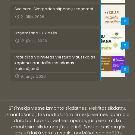
Sveicam, Simtgades stipendiju saņemot
2. jūlijs, 2026
0
Uzņemšana 10. klasēs
12. jūnijs, 2026
0
Pateicība Valmieras Viestura vidusskolas
kopienai par dalību soļošanas
izaicinājumā
0
9. jūnijs, 2026
Šī tīmekļa vietne izmanto sīkdatnes. Piekrītot sīkdatņu
izmantošanai, tiks nodrošināta tīmekļa vietnes optimāla
darbība. Turpinot vietnes apskati, jūs piekrītat, ka
izmantosim sīkdatnes jūsu ierīcē. Savu piekrišanu jūs
jebkurā laikā varat atsaukt, nodzēšot saglabātās
© 2019 Valmieras Viestura vidusskola