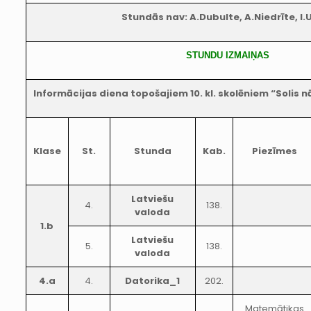
Stundās nav: A.Dubulte, A.Niedrīte, I.
STUNDU IZMAIŅAS
Informācijas diena topošajiem 10. kl. skolēniem “Solis 
Klase
St.
Stunda
Kab.
Piezīmes
Latviešu
4.
138.
valoda
1.b
Latviešu
5.
138.
valoda
4.a
4.
Datorika_1
202.
Matemātikas