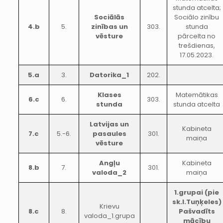
stunda atcelta;
Sociālās
Sociālo zinību
4.b
5.
zinības un
303.
stunda
vēsture
pārcelta no
trešdienas,
17.05.2023.
5.a
3.
Datorika_1
202.
Klases
Matemātikas
6.c
6.
303.
stunda
stunda atcelta
Latvijas un
Kabineta
7.c
5.-6.
pasaules
301.
maiņa
vēsture
Angļu
Kabineta
8.b
7.
301.
valoda_2
maiņa
1.grupai (pie
sk.I.Tuņķeles)
Krievu
8.c
8.
Pašvadīts
valoda_1.grupa
mācību