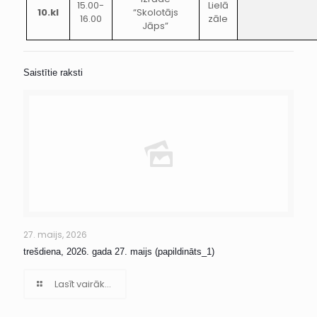
15.00-
Lielā
10.kl
“Skolotājs
16.00
zāle
Jāps”
Saistītie raksti
27. maijs, 2026
trešdiena, 2026. gada 27. maijs (papildināts_1)
Lasīt vairāk...