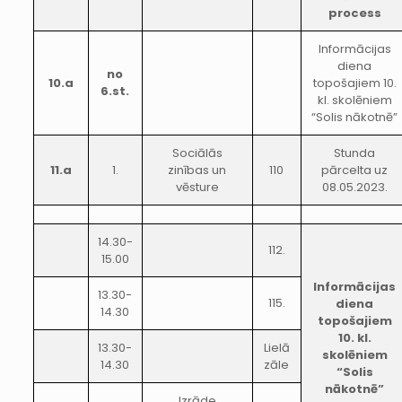
process
Informācijas
diena
no
10.a
topošajiem 10.
6.st.
kl. skolēniem
“Solis nākotnē”
Sociālās
Stunda
11.a
1.
zinības un
110
pārcelta uz
vēsture
08.05.2023.
14.30-
112.
15.00
Informācijas
13.30-
115.
diena
14.30
topošajiem
10. kl.
13.30-
Lielā
skolēniem
14.30
zāle
“Solis
nākotnē”
Izrāde