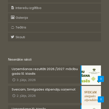
Interešu izglītība
Galerija
Teātris
Skauti
Nesenākie raksti
Uzņemšanas rezultāti 2026./2027. mācību
gada 10. klasēs
0
3. jūlijs, 2026
Sveicam, Simtgades stipendiju saņemot
2. jūlijs, 2026
0
Uzņemšana 10. klasēs