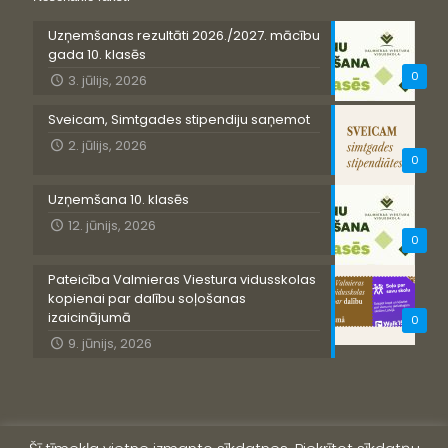
Uzņemšanas rezultāti 2026./2027. mācību
gada 10. klasēs
0
3. jūlijs, 2026
Sveicam, Simtgades stipendiju saņemot
2. jūlijs, 2026
0
Uzņemšana 10. klasēs
12. jūnijs, 2026
0
Pateicība Valmieras Viestura vidusskolas
kopienai par dalību soļošanas
izaicinājumā
0
9. jūnijs, 2026