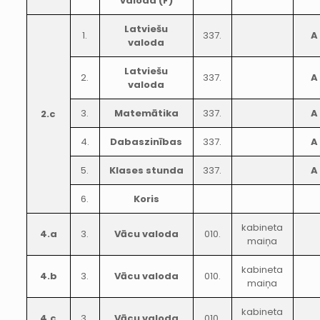
valoda (F)
Latviešu
1.
337.
A
valoda
Latviešu
2.
337.
A
valoda
3.
Matemātika
337.
A
2.c
4.
Dabaszinības
337.
A
5.
Klases stunda
337.
A
6.
Koris
kabineta
4.a
3.
Vācu valoda
010.
maiņa
kabineta
4.b
3.
Vācu valoda
010.
maiņa
kabineta
4.c
3.
Vācu valoda
010.