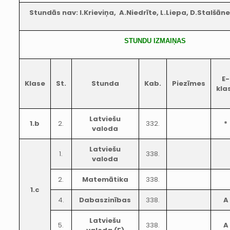
Stundās nav: I.Krieviņa, A.Niedrīte, L.Liepa, D.Stalšān
STUNDU IZMAIŅAS
E-
Klase
St.
Stunda
Kab.
Piezīmes
kla
Latviešu
1.b
2.
332.
*
valoda
Latviešu
1.
338.
valoda
2.
Matemātika
338.
1.c
4.
Dabaszinības
338.
A
Latviešu
5.
338.
A