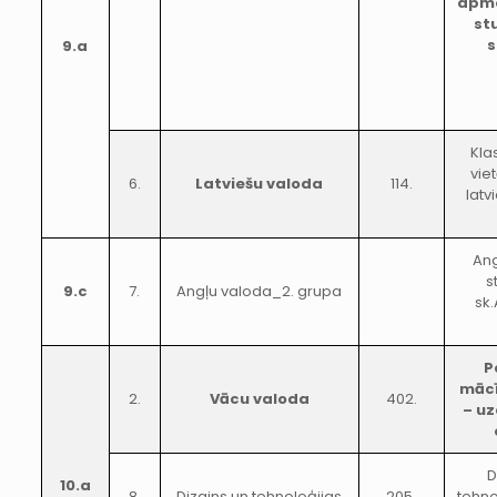
apme
st
s
9.a
Kla
vie
6.
Latviešu valoda
114.
latv
Ang
s
9.c
7.
Angļu valoda_2. grupa
sk
P
mācī
2.
Vācu valoda
402.
– uz
D
10.a
8.
Dizains un tehnoloģijas
205.
tehno