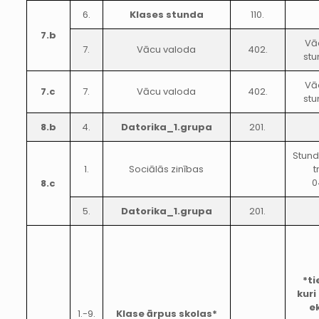
6.
Klases stunda
110.
7.b
Vā
7.
Vācu valoda
402.
stu
Vā
7.c
7.
Vācu valoda
402.
stu
8.b
4.
Datorika_1.grupa
201.
Stund
1.
Sociālās zinības
t
0
8.c
5.
Datorika_1.grupa
201.
*ti
kuri
e
1.-9.
Klase ārpus skolas*