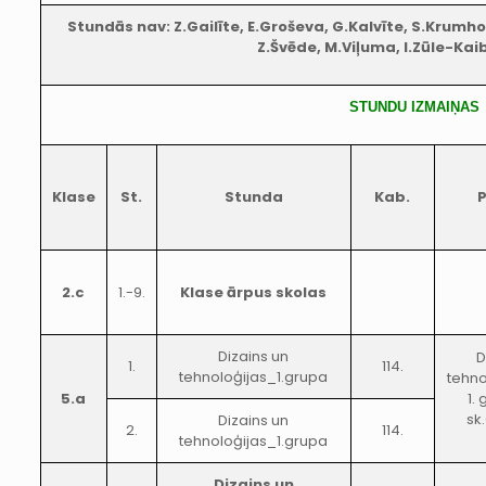
Stundās nav: Z.Gailīte, E.Groševa, G.Kalvīte, S.Krumhol
Z.Švēde, M.Viļuma, I.Zūle-Kaib
STUNDU IZMAIŅAS
Klase
St.
Stunda
Kab.
2.c
1.-9.
Klase ārpus skolas
Dizains un
D
1.
114.
tehnoloģijas_1.grupa
tehno
5.a
1.
sk
Dizains un
2.
114.
tehnoloģijas_1.grupa
Dizains un