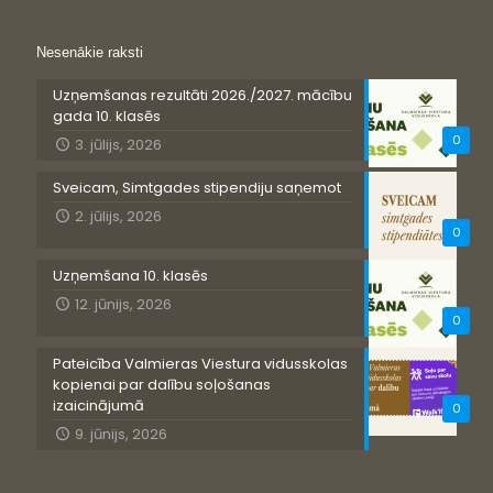
Nesenākie raksti
Uzņemšanas rezultāti 2026./2027. mācību
gada 10. klasēs
0
3. jūlijs, 2026
Sveicam, Simtgades stipendiju saņemot
2. jūlijs, 2026
0
Uzņemšana 10. klasēs
12. jūnijs, 2026
0
Pateicība Valmieras Viestura vidusskolas
kopienai par dalību soļošanas
izaicinājumā
0
9. jūnijs, 2026