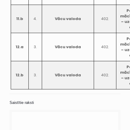
P
mācī
11.b
4.
Vācu valoda
402.
– uz
P
mācī
12.a
3.
Vācu valoda
402.
– uz
P
mācī
12.b
3.
Vācu valoda
402.
– uz
Saistītie raksti