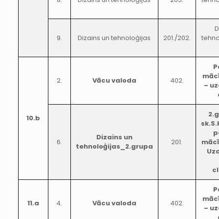
D
9.
Dizains un tehnoloģijas
201./202.
tehno
P
mācī
2.
Vācu valoda
402.
– uz
2.g
10.b
sk.S
p
Dizains un
6.
201.
mācī
tehnoloģijas_2.grupa
Uzd
c
P
mācī
11.a
4.
Vācu valoda
402.
– uz