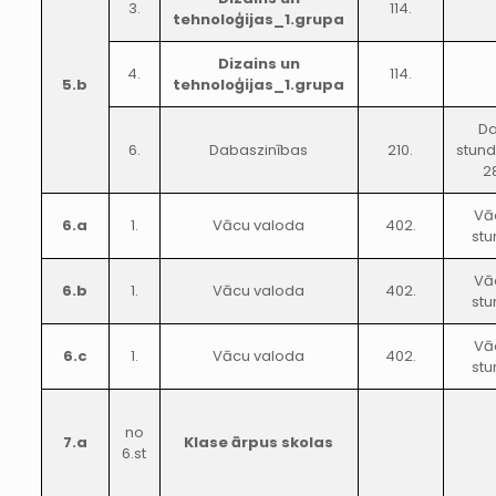
3.
114.
tehnoloģijas_1.grupa
Dizains un
4.
114.
5.b
tehnoloģijas_1.grupa
Da
6.
Dabaszinības
210.
stund
2
Vā
6.a
1.
Vācu valoda
402.
stu
Vā
6.b
1.
Vācu valoda
402.
stu
Vā
6.c
1.
Vācu valoda
402.
stu
no
7.a
Klase ārpus skolas
6.st