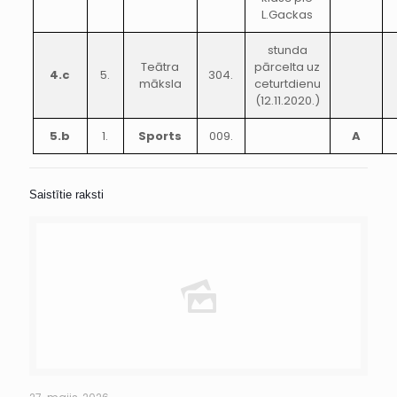
L.Gackas
stunda
Teātra
pārcelta uz
4.c
5.
304.
māksla
ceturtdienu
(12.11.2020.)
5.b
1.
Sports
009.
A
Saistītie raksti