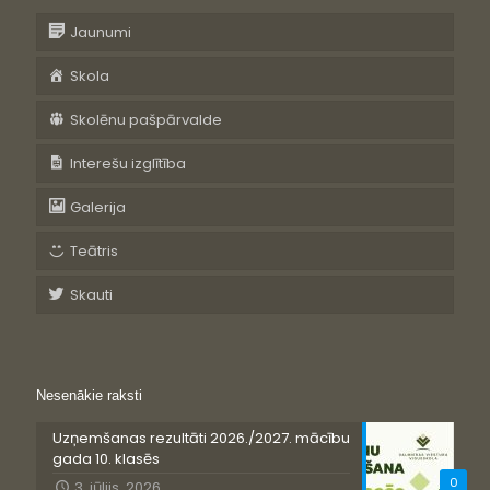
Jaunumi
Skola
Skolēnu pašpārvalde
Interešu izglītība
Galerija
Teātris
Skauti
Nesenākie raksti
Uzņemšanas rezultāti 2026./2027. mācību
gada 10. klasēs
0
3. jūlijs, 2026