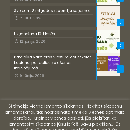
Sveicam, Simtgades stipendiju saņemot
2. jūlijs, 2026
0
Uzņemšana 10. klasēs
12. jūnijs, 2026
0
Pateicība Valmieras Viestura vidusskolas
kopienai par dalību soļošanas
izaicinājumā
0
9. jūnijs, 2026
Šī tīmekļa vietne izmanto sīkdatnes. Piekrītot sīkdatņu
izmantošanai, tiks nodrošināta tīmekļa vietnes optimāla
darbība. Turpinot vietnes apskati, jūs piekrītat, ka
izmantosim sīkdatnes jūsu ierīcē. Savu piekrišanu jūs
jebkurā laikā varat atsaukt, nodzēšot saglabātās