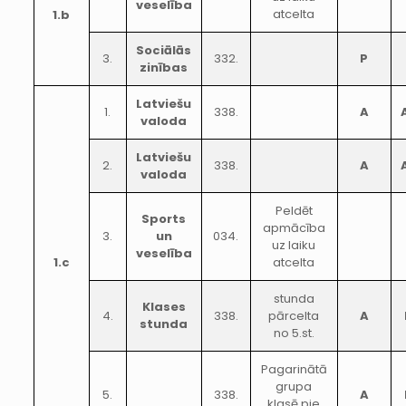
veselība
atcelta
1.b
Sociālās
3.
332.
P
zinības
Latviešu
1.
338.
A
valoda
Latviešu
2.
338.
A
valoda
Peldēt
Sports
apmācība
3.
un
034.
uz laiku
veselība
1.c
atcelta
stunda
Klases
4.
338.
pārcelta
A
stunda
no 5.st.
Pagarinātā
grupa
5.
338.
A
klasē pie