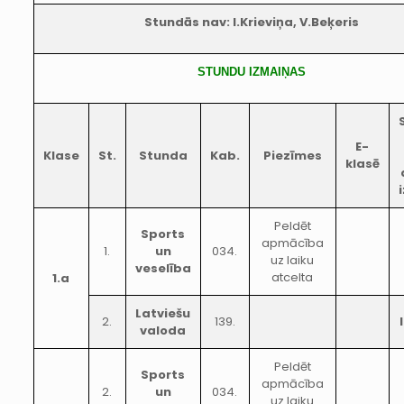
Stundās nav: I.Krieviņa, V.Beķeris
STUNDU IZMAIŅAS
E-
Klase
St.
Stunda
Kab.
Piezīmes
klasē
Peldēt
Sports
apmācība
1.
un
034.
uz laiku
veselība
atcelta
1.a
Latviešu
2.
139.
valoda
Peldēt
Sports
apmācība
2.
un
034.
uz laiku