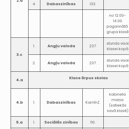
2.a
4.
Dabaszinības
133.
no 12.00-
14.00
pagarinātā
grupa klasē
stunda visai
1.
Angļu valoda
237.
klasei kopā
3.c
stunda visai
2.
Angļu valoda
237.
klasei kopā
Klase ārpus skolas
4.a
kabineta
maiņa
4.b
1.
Dabaszinības
KamīnZ.
(satiekās
savā klasē)
5.a
1.
Sociālās zinības
110.