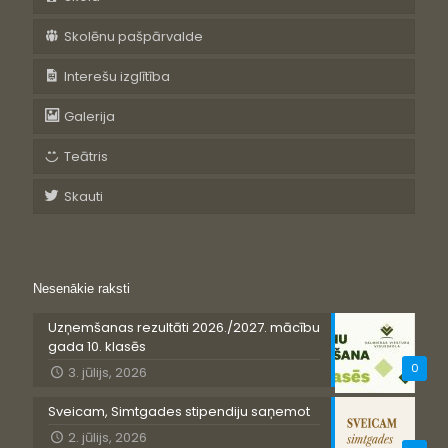
Skolēnu pašpārvalde
Interešu izglītība
Galerija
Teātris
Skauti
Nesenākie raksti
Uzņemšanas rezultāti 2026./2027. mācību
gada 10. klasēs
0
3. jūlijs, 2026
Sveicam, Simtgades stipendiju saņemot
2. jūlijs, 2026