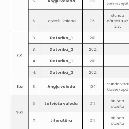
5.
Angļu valoda
115.
klasei kopā
stunda
6.
Latviešu valoda
115.
pārcelta uz
2.st
3.
Datorika_1
201.
3.
Datorika_2
202.
7.c
4.
Datorika_1
201.
4.
Datorika_2
202.
stunda visai
8.a
3.
Angļu valoda
104.
klasei kopā
stunda
6.
Latviešu valoda
211.
atcelta
9.a
stunda
7.
Literatūra
211.
atcelta