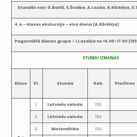
Stundās nav: G.Baltā, S.Švalbe, A.Lozda, A.Kārkliņa, S
4.a – klases ekskursija – visa diena (A.Kārkliņa)
Pagarinātā dienas grupa – I.Lazdiņa no 14.00-17.00 (13
STUNDU IZMAIŅAS
Klase
St.
Stunda
Kab.
Piezīmes
1.
Latviešu valoda
133.
2.
Latviešu valoda
133.
3.
Matemātika
133.