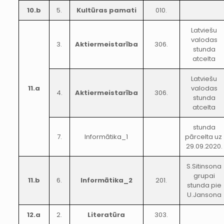
10.b
5.
Kultūras pamati
010.
Latviešu
valodas
3.
Aktiermeistarība
306.
stunda
atcelta
Latviešu
11.a
valodas
4.
Aktiermeistarība
306.
stunda
atcelta
stunda
7.
Informātika_1
pārcelta uz
29.09.2020.
S.Sitinsona
grupai
11.b
6.
Informātika_2
201.
stunda pie
U.Jansona
12.a
2.
Literatūra
303.