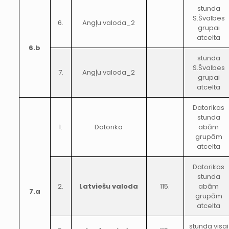
stunda
S.Švalbes
6.
Angļu valoda_2
grupai
atcelta
6.b
stunda
S.Švalbes
7.
Angļu valoda_2
grupai
atcelta
Datorikas
stunda
1.
Datorika
abām
grupām
atcelta
Datorikas
stunda
2.
Latviešu valoda
115.
abām
7.a
grupām
atcelta
stunda visai