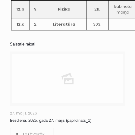
kabineta
12.b
9.
Fizika
211.
maiņa
12.c
2.
Literatūra
303.
Saistītie raksti
27. maijs, 2026
trešdiena, 2026. gada 27. maijs (papildināts_1)
Lasīt vairāk...