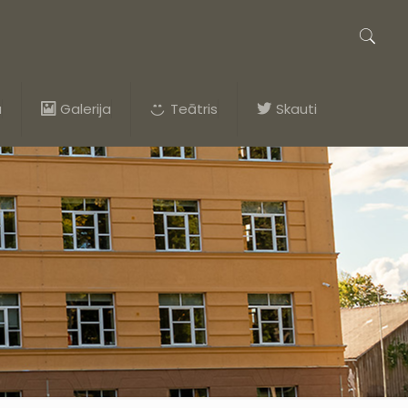
a
Galerija
Teātris
Skauti