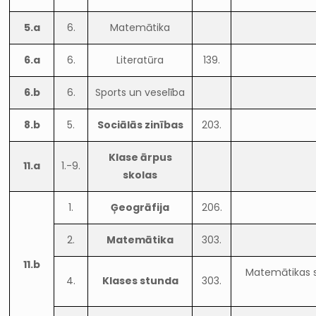
5.a
6.
Matemātika
6.a
6.
Literatūra
139.
6.b
6.
Sports un veselība
8.b
5.
Sociālās zinības
203.
Klase ārpus
11.a
1.-9.
skolas
1.
Ģeogrāfija
206.
2.
Matemātika
303.
11.b
Matemātikas s
4.
Klases stunda
303.