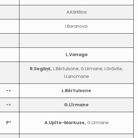
A.Kārkliņa
I.Baranova
L.Vanaga
R.Segliņš,
L.Bērtulsone, G.Līrmane, I.Grāvīte,
I.Lancmane
->
L.Bērtulsone
->
G.Līrmane
P*
A.Upīte-Markuse,
G.Līrmane