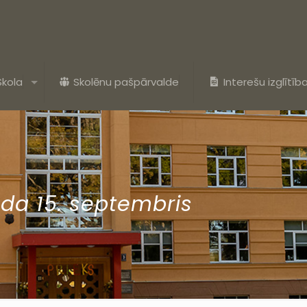
Skola
Skolēnu pašpārvalde
Interešu izglītīb
ada 15. septembris