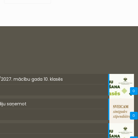
/2027. mācību gada 10. klasēs
0
diju saņemot
0