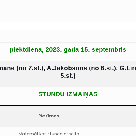
piektdiena, 2023. gada 15. septembris
ane (no 7.st.), A.Jākobsons (no 6.st.), G.Līr
5.st
.)
STUNDU IZMAIŅAS
Piezīmes
Matemātikas stunda atcelta