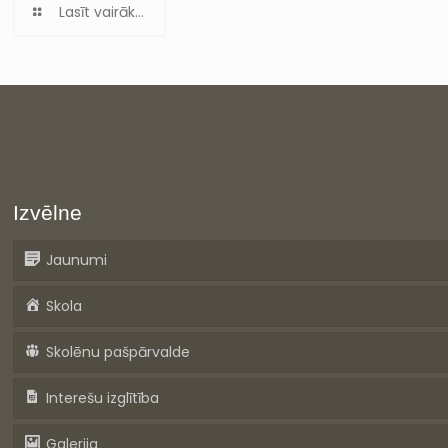
Lasīt vairāk...
Izvēlne
Jaunumi
Skola
Skolēnu pašpārvalde
Interešu izglītība
Galerija