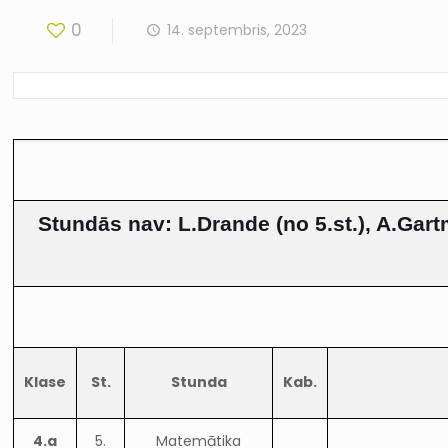
0
14. septembris, 2023
Stundās nav: L.Drande (no 5.st.), A.Gartm
Klase
St.
Stunda
Kab.
4.a
5.
Matemātika