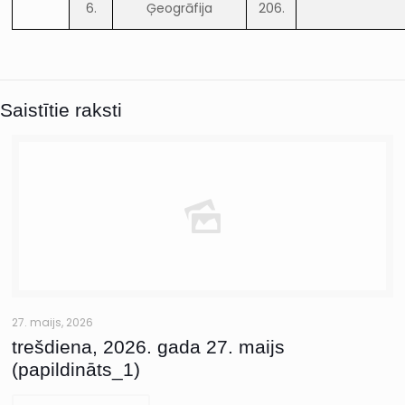
6.
Ģeogrāfija
206.
Saistītie raksti
27. maijs, 2026
trešdiena, 2026. gada 27. maijs
(papildināts_1)