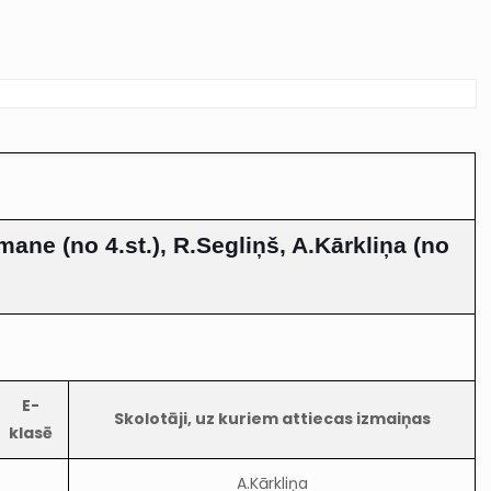
mane (no 4.st.), R.Segliņš, A.Kārkliņa (no
E-
Skolotāji, uz kuriem attiecas izmaiņas
klasē
A.Kārkliņa