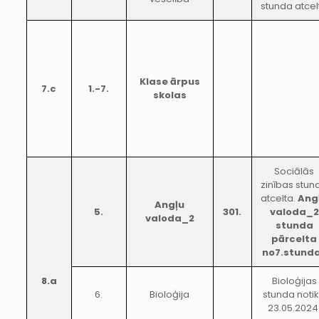
stunda atcel
Klase ārpus
7.c
1.-7.
skolas
Sociālās
zinības stun
atcelta.
Ang
Angļu
5.
301.
valoda_2
valoda_2
stunda
pārcelta
no7.stund
8.a
Bioloģijas
6.
Bioloģija
stunda noti
23.05.2024