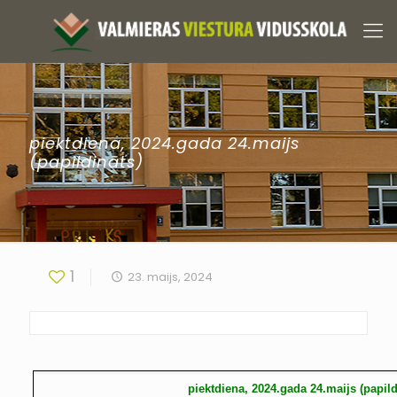
piektdiena, 2024.gada 24.maijs
(papildināts)
1
23. maijs, 2024
piektdiena, 2024.gada 24.maijs (papild