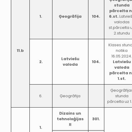
stunda
pārcelta 
1.
Ģeogrāfija
104.
6.st.
Latvie
valodas
st.pārcelta 
2.stundu
Klases stun
11.b
notika
16.05.2024
Latviešu
2.
104.
Latviešu
valoda
valoda
pārcelta 
1.st.
Ģeogrāfija
6.
Ģeogrāfija
stunda
pārcelta uz 1.
Dizains un
tehnoloģijas
301.
II
1.