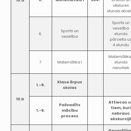
10.a
vēstures
stunda atcel
Sports un
veselība
Sports un
6.
stunda
veselība
pārcelta u
4.stundu
Matemātik
7.
Matemātika I
stunda
nenotiek
Klase ārpus
1.-9.
skolas
10.b
Attiecas u
Pašvadīts
tiem, kuri
1.-9.
mācību
nebrauc
process
ekskursij
Ģeogrāfij