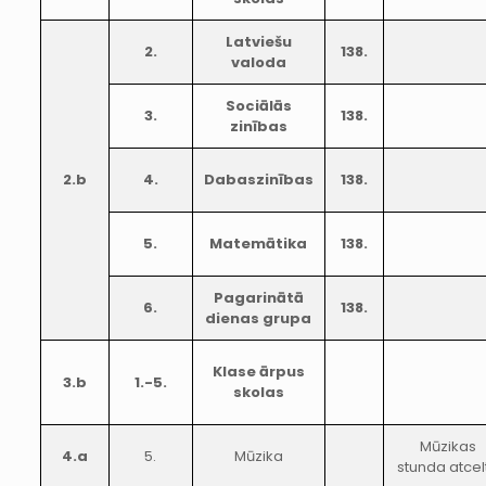
Latviešu
2.
138.
valoda
Sociālās
3.
138.
zinības
2.b
4.
Dabaszinības
138.
5.
Matemātika
138.
Pagarinātā
6.
138.
dienas grupa
Klase ārpus
3.b
1.-5.
skolas
Mūzikas
4.a
5.
Mūzika
stunda atcel