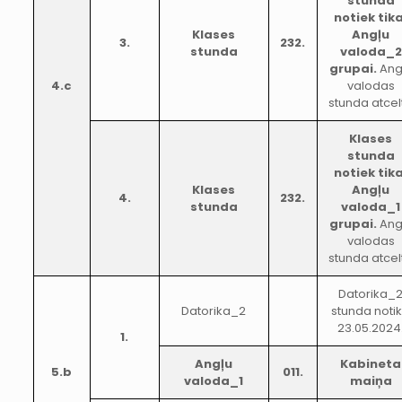
stunda
notiek tika
Klases
Angļu
3.
232.
stunda
valoda_2
grupai.
Ang
4.c
valodas
stunda atcel
Klases
stunda
notiek tika
Klases
Angļu
4.
232.
stunda
valoda_1
grupai.
Ang
valodas
stunda atcel
Datorika_
Datorika_2
stunda noti
23.05.2024
1.
Angļu
Kabineta
5.b
011.
valoda_1
maiņa