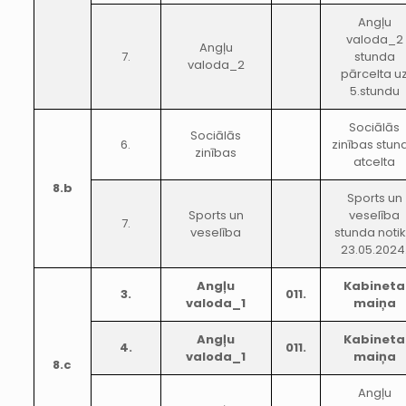
Angļu
valoda_2
Angļu
7.
stunda
valoda_2
pārcelta u
5.stundu
Sociālās
Sociālās
6.
zinības stun
zinības
atcelta
8.b
Sports un
Sports un
veselība
7.
veselība
stunda noti
23.05.2024
Angļu
Kabineta
3.
011.
valoda_1
maiņa
Angļu
Kabineta
4.
011.
valoda_1
maiņa
8.c
Angļu