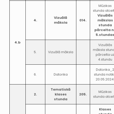
Mūzikas
stunda atcel
Vizuālās
Vizuālā
4.
014.
mākslas
māksla
stunda
pārcelta 
5.stunda
4.b
Vizuālās
māksla stun
5.
Vizuālā māksla
pārcelta u
4.stundu
Datorika_
6.
Datorika
stunda noti
20.05.2024
Tematiskā
Mūzikas
2.
klases
205.
stunda atcel
stunda
Klases