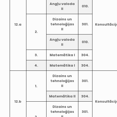
Angļu valoda
010.
II
Dizains un
tehnoloģijas
301.
12.a
Konsultācij
II
2.
Angļu valoda
010.
II
3.
Matemātika I
304.
4.
Matemātika I
304.
Dizains un
tehnoloģijas
301.
II
1.
Matemātika II
304.
12.b
Konsultācij
Dizains un
tehnoloģijas
301.
II
2.