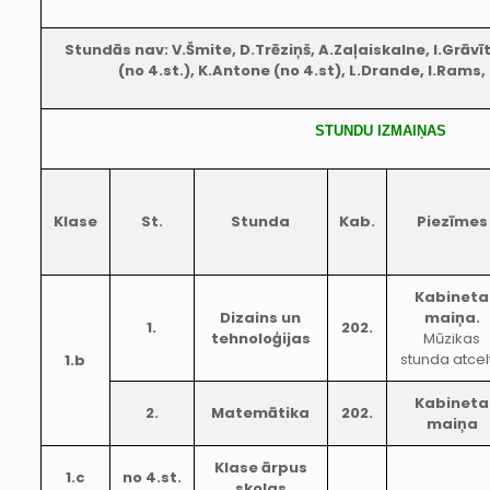
Stundās nav: V.Šmite, D.Trēziņš, A.Zaļaiskalne, I.Grāvī
(no 4.st.), K.Antone (no 4.st), L.Drande, I.Rams,
STUNDU IZMAIŅAS
Klase
St.
Stunda
Kab.
Piezīmes
Kabineta
Dizains un
maiņa.
1.
202.
tehnoloģijas
Mūzikas
stunda atcel
1.b
Kabineta
2.
Matemātika
202.
maiņa
Klase ārpus
1.c
no 4.st.
skolas