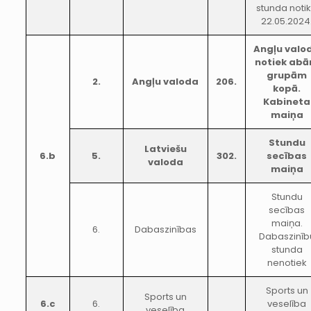
stunda noti
22.05.2024
Angļu valo
notiek ab
grupām
2.
Angļu valoda
206.
kopā.
Kabineta
maiņa
Stundu
Latviešu
6.b
5.
302.
secības
valoda
maiņa
Stundu
secības
maiņa.
6.
Dabaszinības
Dabaszinīb
stunda
nenotiek
Sports un
Sports un
6.c
6.
veselība
veselība