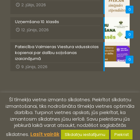
2. jūlijs, 2026
0
Uzņemšana 10. klasēs
12. jūnijs, 2026
0
Pateicība Valmieras Viestura vidusskolas
kopienai par dalību soļošanas
izaicinājumā
0
9. jūnijs, 2026
Šī tīmekļa vietne izmanto sīkdatnes. Piekrītot sīkdatņu
izmantošanai, tiks nodrošināta tīmekļa vietnes optimāla
darbība. Turpinot vietnes apskati, jūs piekrītat, ka
izmantosim sīkdatnes jūsu ierīcē. Savu piekrišanu jūs
jebkurā laikā varat atsaukt, nodzēšot saglabātās
© 2019 Valmieras Viestura vidusskola
sīkdatnes.
Lasīt vairāk
Sīkdatņu iestatījumu
Piekrist