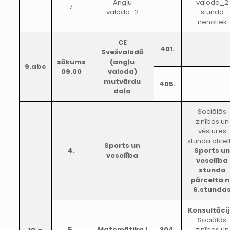
Angļu
valoda_2
7.
valoda_2
stunda
nenotiek
CE
401.
Svešvalodā
sākums
(angļu
9.abc
09.00
valoda)
mutvārdu
405.
daļa
Sociālās
zinības un
vēstures
stunda atcel
Sports un
4.
Sports u
veselība
veselība
stunda
pārcelta 
6.stunda
Konsultācij
Sociālās
5.
Matemātika I
304.
zinības un