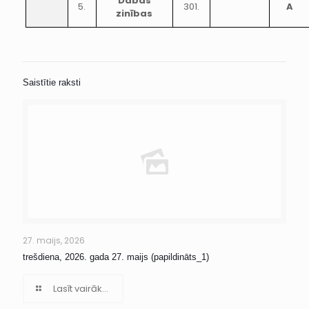
Dabas
5.
301.
A
zinības
Saistītie raksti
27. maijs, 2026
trešdiena, 2026. gada 27. maijs (papildināts_1)
Lasīt vairāk...