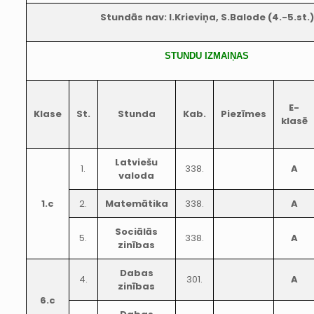
Stundās nav: I.Krieviņa, S.Balode (4.-5.st.)
STUNDU IZMAIŅAS
E-
Klase
St.
Stunda
Kab.
Piezīmes
klasē
Latviešu
1.
338.
A
valoda
1.c
2.
Matemātika
338.
A
Sociālās
5.
338.
A
zinības
Dabas
4.
301.
A
zinības
6.c