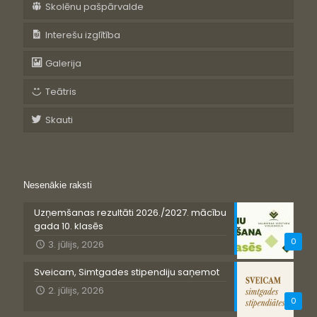
Skolēnu pašpārvalde
Interešu izglītība
Galerija
Teātris
Skauti
Nesenākie raksti
Uzņemšanas rezultāti 2026./2027. mācību
gada 10. klasēs
0
3. jūlijs, 2026
Sveicam, Simtgades stipendiju saņemot
2. jūlijs, 2026
0