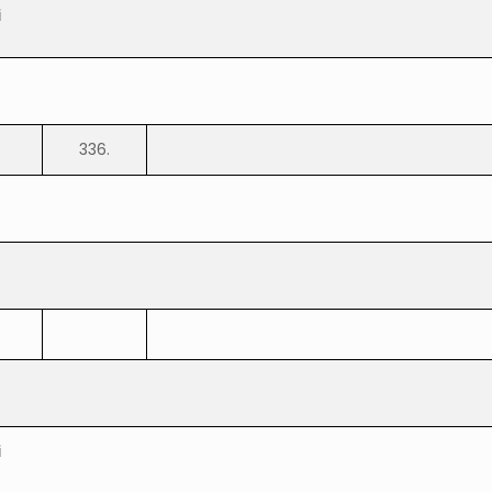
i
336.
i