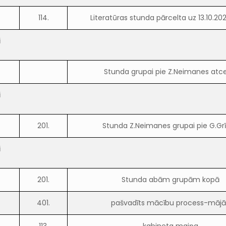
114.
Literatūras stunda pārcelta uz 13.10.2021
i
Stunda grupai pie Z.Neimanes atce
i
201.
Stunda Z.Neimanes grupai pie G.Gr
i
201.
Stunda abām grupām kopā
401.
pašvadīts mācību process-mājā