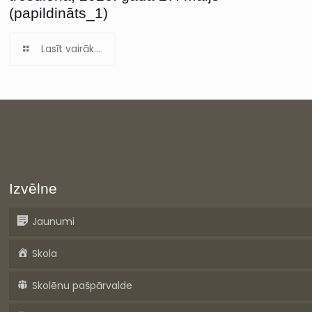
(papildināts_1)
Lasīt vairāk...
Izvēlne
Jaunumi
Skola
Skolēnu pašpārvalde