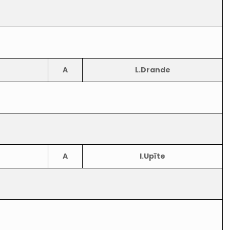
A
L.Drande
A
I.Upīte