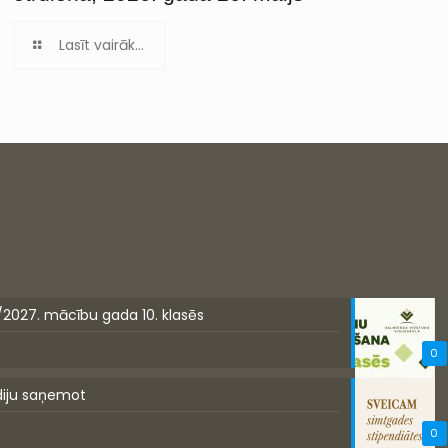
Lasīt vairāk...
/2027. mācību gada 10. klasēs
0
diju saņemot
0