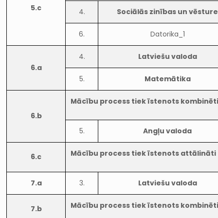
5.c
4.
Sociālās zinības un vēstur
6.
Datorika_1
4.
Latviešu valoda
6.a
5.
Matemātika
Mācību process tiek īstenots kombinēt
6.b
5.
Angļu valoda
Mācību process tiek īstenots attālināti
6.c
7.a
3.
Latviešu valoda
Mācību process tiek īstenots kombinēt
7.b