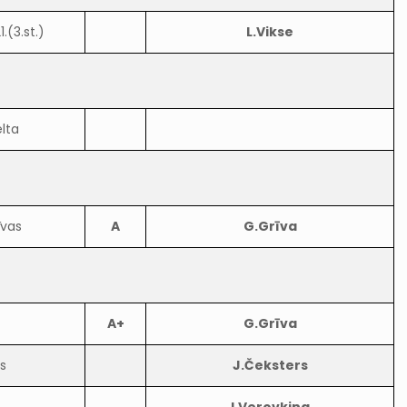
.(3.st.)
L.Vikse
lta
īvas
A
G.Grīva
A+
G.Grīva
s
J.Čeksters