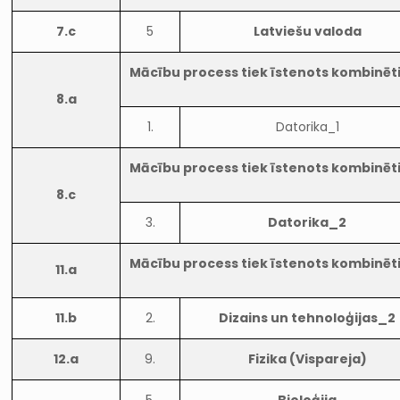
7.c
5
Latviešu valoda
Mācību process tiek īstenots kombinēt
8.a
1.
Datorika_1
Mācību process tiek īstenots kombinēt
8.c
3.
Datorika_2
Mācību process tiek īstenots kombinēt
11.a
11.b
2.
Dizains un tehnoloģijas_2
12.a
9.
Fizika (Vispareja)