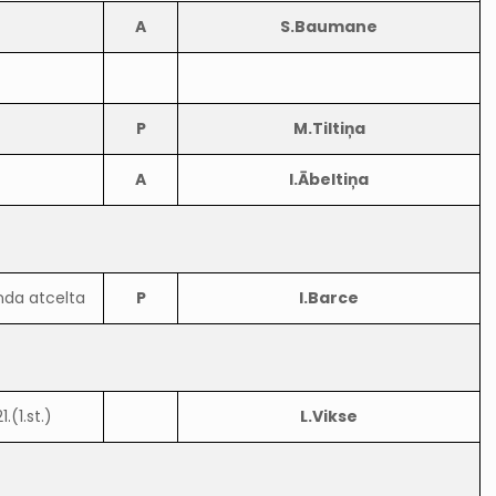
A
S.Baumane
P
M.Tiltiņa
A
I.Ābeltiņa
nda atcelta
P
I.Barce
.(1.st.)
L.Vikse