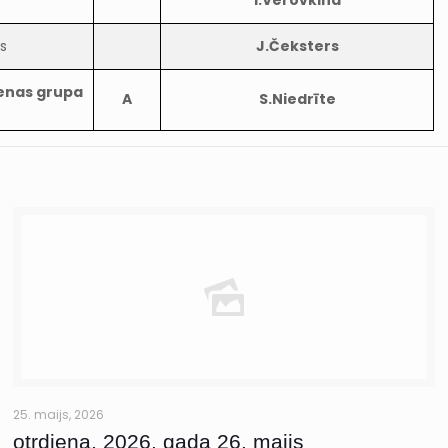
I.Verovkina
s
J.Čeksters
enas grupa
A
S.Niedrīte
25. maijs, 2026
otrdiena, 2026. gada 26. maijs