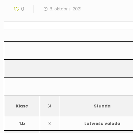
0
8. oktobris, 2021
Klase
St.
Stunda
1.b
3.
Latviešu valoda