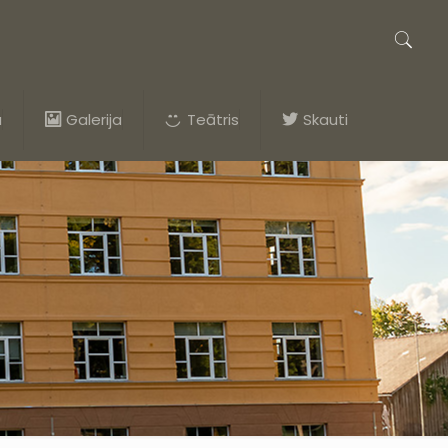
a
Galerija
Teātris
Skauti