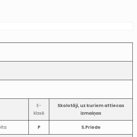
E-
Skolotāji, uz kuriem attiecas
klasē
izmaiņas
lta
P
S.Priede