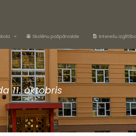
Skola
Skolēnu pašpārvalde
Interešu izglītīb
a 11. oktobris