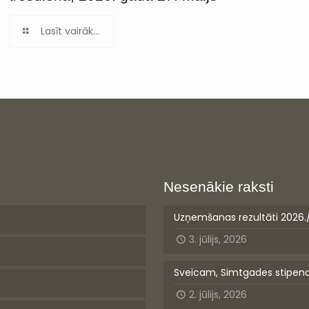
Lasīt vairāk...
Nesenākie raksti
Uzņemšanas rezultāti 2026.
3. jūlijs, 2026
Sveicam, Simtgades stipen
2. jūlijs, 2026