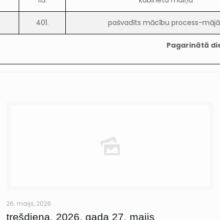
113.
kabineta maiņa
401.
pašvadīts mācību process-mājā
Pagarinātā di
26. maijs, 2026
trešdiena, 2026. gada 27. maijs