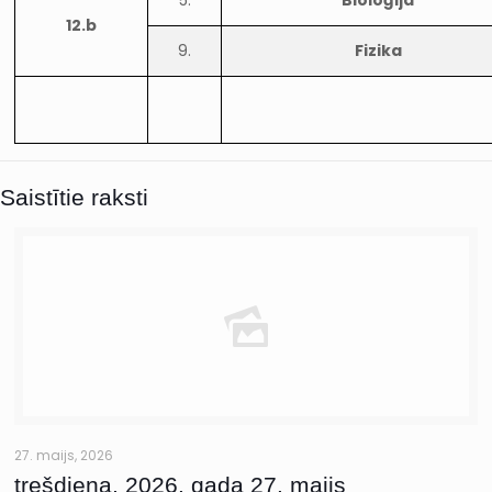
5.
Bioloģija
12.b
9.
Fizika
Saistītie raksti
27. maijs, 2026
trešdiena, 2026. gada 27. maijs