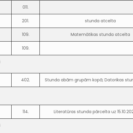
e
011.
201.
stunda atcelta
109.
Matemātikas stunda atcelta
109.
i
402.
Stunda abām grupām kopā; Datorikas stu
114.
Literatūras stunda pārcelta uz 15.10.2021
i