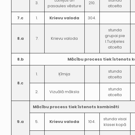
Latvijas un
stunda
3.
210.
pasaules vēsture
atcelta
7.c
1.
Krievu valoda
304.
stunda
grupai pie
8.a
7.
Krievu valoda
I.Tuņķeles
atcelta
8.b
Mācību process tiek īstenots 
stunda
1.
Ķīmija
atcelta
8.c
stunda
2.
Vizuālā māksla
atcelta
Mācību process tiek īstenots kombinēti
stunda visai
9.a
5.
Krievu valoda
104.
klasei kopā