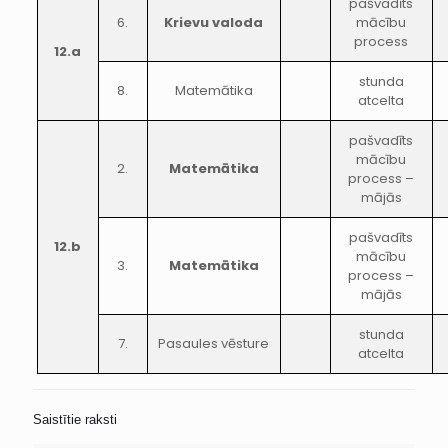
pašvadīts
6.
Krievu valoda
mācību
process
12.a
stunda
8.
Matemātika
atcelta
pašvadīts
mācību
2.
Matemātika
process –
mājās
pašvadīts
12.b
mācību
3.
Matemātika
process –
mājās
stunda
7.
Pasaules vēsture
atcelta
Saistītie raksti