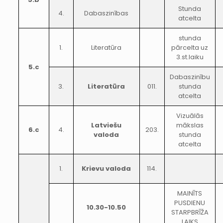
Stunda
4.
Dabaszinības
atcelta
stunda
1.
Literatūra
pārcelta uz
3.st.laiku
5.c
Dabaszinību
3.
Literatūra
011.
stunda
atcelta
Vizuālās
Latviešu
mākslas
6.c
4.
203.
valoda
stunda
atcelta
1.
Krievu valoda
114.
MAINĪTS
PUSDIENU
10.30-10.50
STARPBRĪŽA
LAIKS