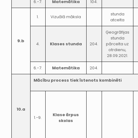
6.-7.
Matemātika
104.
stunda
1.
Vizuālā māksla
atcelta
Ģeogrāfijas
stunda
9.b
4.
Klases stunda
204.
pārcelta uz
otrdienu,
28.09.2021.
6.-7.
Matemātika
204.
Mācību process tiek īstenots kombinēti
10.a
Klase ārpus
1.-9.
skolas