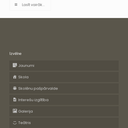
Lasīt vairāk...
Izvēlne
Jaunumi
Skola
Skolēnu pašpārvalde
Interešu izglītība
Galerija
Teātris