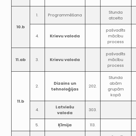
Stunda
1.
Programmēšana
atcelta
10.b
pašvadīts
4.
Krievu valoda
mācību
process
pašvadīts
11.ab
3.
Krievu valoda
mācību
process
Stunda
Dizains un
abām
2.
202.
tehnoloģijas
grupām
kopā
11.b
Latviešu
4.
303.
valoda
5.
Ķīmija
113.