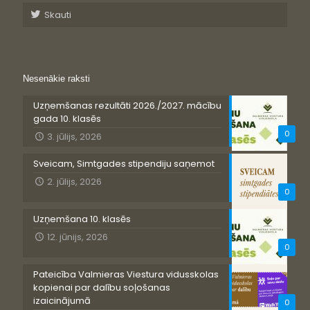
Skauti
Nesenākie raksti
Uzņemšanas rezultāti 2026./2027. mācību
gada 10. klasēs
0
3. jūlijs, 2026
Sveicam, Simtgades stipendiju saņemot
2. jūlijs, 2026
0
Uzņemšana 10. klasēs
12. jūnijs, 2026
0
Pateicība Valmieras Viestura vidusskolas
kopienai par dalību soļošanas
izaicinājumā
0