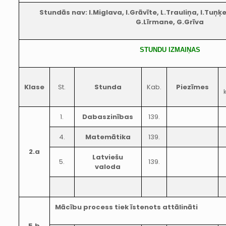
Stundās nav: I.Miglava, I.Grāvīte, L.Trauliņa, I.Tuņķel
G.Līrmane, G.Grīva
STUNDU IZMAIŅAS
Klase
St.
Stunda
Kab.
Piezīmes
1.
Dabaszinības
139.
4.
Matemātika
139.
2.a
Latviešu
5.
139.
valoda
Mācību process tiek īstenots attālināti
5.b