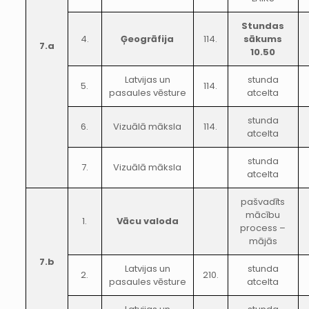
Stundas
4.
Ģeogrāfija
114.
sākums
7.a
10.50
Latvijas un
stunda
5.
114.
pasaules vēsture
atcelta
stunda
6.
Vizuālā māksla
114.
atcelta
stunda
7.
Vizuālā māksla
atcelta
pašvadīts
mācību
1.
Vācu valoda
process –
mājās
7.b
Latvijas un
stunda
2.
210.
pasaules vēsture
atcelta