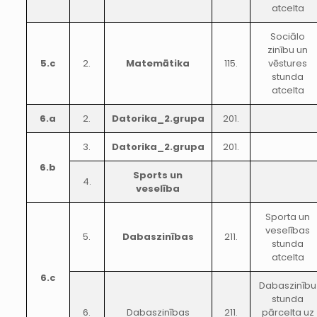
atcelta
Sociālo
zinību un
5.c
2.
Matemātika
115.
vēstures
stunda
atcelta
6.a
2.
Datorika_2.grupa
201.
3.
Datorika_2.grupa
201.
6.b
Sports un
4.
veselība
Sporta un
veselības
5.
Dabaszinības
211.
stunda
atcelta
6.c
Dabaszinību
stunda
6.
Dabaszinības
211.
pārcelta uz