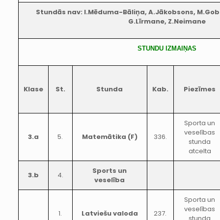
Stundās nav: I.Mēduma-Bāliņa, A.Jākobsons, M.Goba
G.Līrmane, Z.Neimane
STUNDU IZMAIŅAS
Klase
St.
Stunda
Kab.
Piezīmes
Sporta un
veselības
3.a
5.
Matemātika (F)
336.
stunda
atcelta
Sports un
3.b
4.
veselība
Sporta un
veselības
1.
Latviešu valoda
237.
stunda