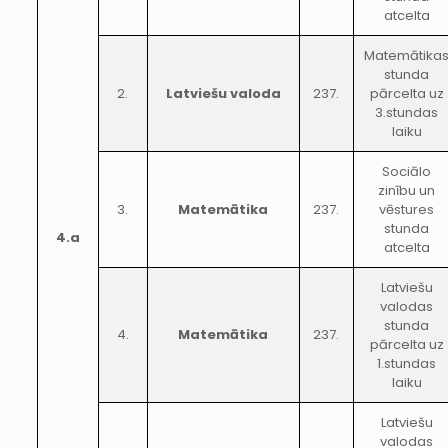
atcelta
Matemātika
stunda
2.
Latviešu valoda
237.
pārcelta uz
3.stundas
laiku
Sociālo
zinību un
3.
Matemātika
237.
vēstures
stunda
4.a
atcelta
Latviešu
valodas
stunda
4.
Matemātika
237.
pārcelta uz
1.stundas
laiku
Latviešu
valodas