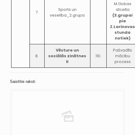
M.Gobas
Sports un
atcelta
7.
veselība_2.grupa
(3.grupai
pie
Z.Larinova
stunda
notiek)
Vēsture un
Pašvadīts
8.
sociālās zinātnes
110.
mācību
II
process
Saistītie raksti