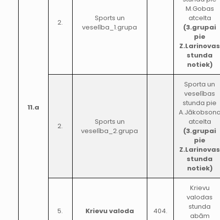
M.Gobas
Sports un
atcelta
2.
veselība_1.grupa
(3.grupai
pie
Z.Larinova
stunda
notiek)
Sporta un
veselības
stunda pie
11.a
A.Jākobson
Sports un
atcelta
2.
veselība_2.grupa
(3.grupai
pie
Z.Larinova
stunda
notiek)
Krievu
valodas
stunda
5.
Krievu valoda
404.
abām