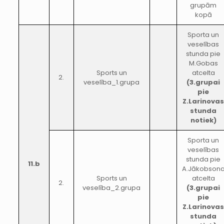
grupām
kopā
Sporta un
veselības
stunda pie
M.Gobas
Sports un
atcelta
2.
veselība_1.grupa
(3.grupai
pie
Z.Larinova
stunda
notiek)
Sporta un
veselības
stunda pie
11.b
A.Jākobson
Sports un
atcelta
2.
veselība_2.grupa
(3.grupai
pie
Z.Larinova
stunda