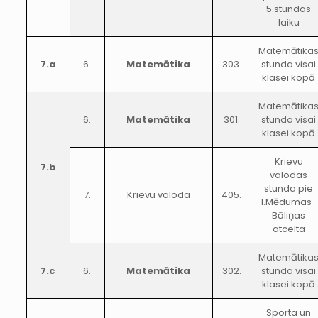
5.stundas
laiku
Matemātika
7.a
6.
Matemātika
303.
stunda visai
klasei kopā
Matemātika
6.
Matemātika
301.
stunda visai
klasei kopā
Krievu
7.b
valodas
stunda pie
7.
Krievu valoda
405.
I.Mēdumas-
Bāliņas
atcelta
Matemātika
7.c
6.
Matemātika
302.
stunda visai
klasei kopā
Sporta un