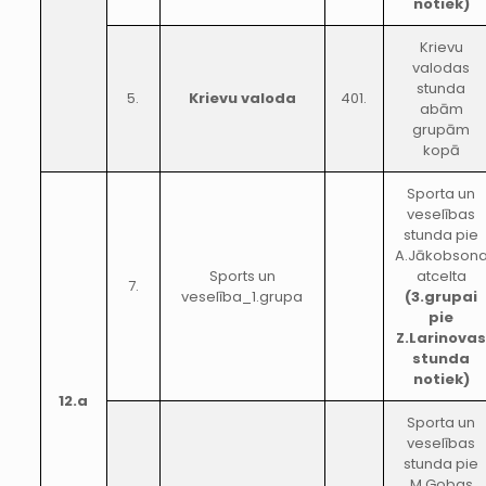
notiek)
Krievu
valodas
stunda
5.
Krievu valoda
401.
abām
grupām
kopā
Sporta un
veselības
stunda pie
A.Jākobson
Sports un
atcelta
7.
veselība_1.grupa
(3.grupai
pie
Z.Larinova
stunda
notiek)
12.a
Sporta un
veselības
stunda pie
M.Gobas