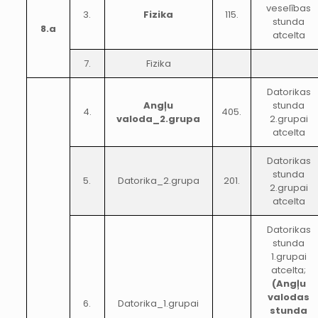
veselības
3.
Fizika
115.
stunda
8.a
atcelta
7.
Fizika
Datorikas
Angļu
stunda
4.
405.
valoda_2.grupa
2.grupai
atcelta
Datorikas
stunda
5.
Datorika_2.grupa
201.
2.grupai
atcelta
Datorikas
stunda
1.grupai
atcelta;
(Angļu
valodas
6.
Datorika_1.grupai
stunda