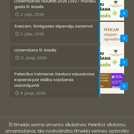
Uzņemšanas rezultāti 2026./2027. mācību
gada 10. klasēs
0
3. jūlijs, 2026
Sveicam, Simtgades stipendiju saņemot
2. jūlijs, 2026
0
Uzņemšana 10. klasēs
12. jūnijs, 2026
0
Pateicība Valmieras Viestura vidusskolas
kopienai par dalību soļošanas
izaicinājumā
0
9. jūnijs, 2026
Šī tīmekļa vietne izmanto sīkdatnes. Piekrītot sīkdatņu
izmantošanai, tiks nodrošināta tīmekļa vietnes optimāla