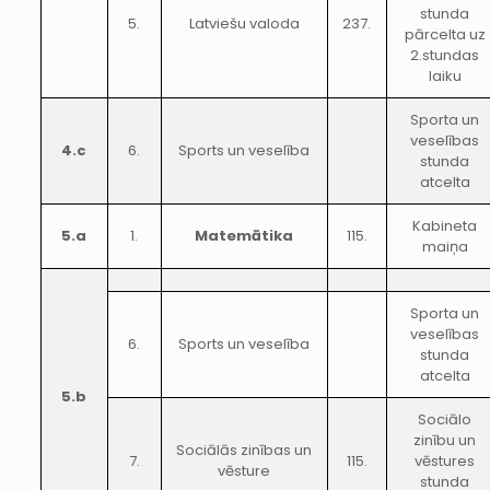
stunda
5.
Latviešu valoda
237.
pārcelta uz
2.stundas
laiku
Sporta un
veselības
4.c
6.
Sports un veselība
stunda
atcelta
Kabineta
5.a
1.
Matemātika
115.
maiņa
Sporta un
veselības
6.
Sports un veselība
stunda
atcelta
5.b
Sociālo
zinību un
Sociālās zinības un
7.
115.
vēstures
vēsture
stunda