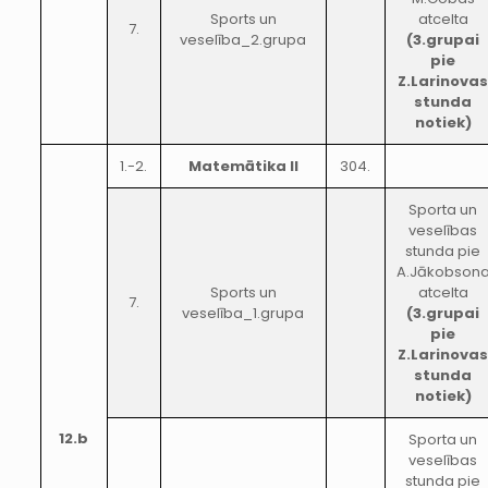
Sports un
atcelta
7.
veselība_2.grupa
(3.grupai
pie
Z.Larinova
stunda
notiek)
1.-2.
Matemātika II
304.
Sporta un
veselības
stunda pie
A.Jākobson
Sports un
atcelta
7.
veselība_1.grupa
(3.grupai
pie
Z.Larinova
stunda
notiek)
12.b
Sporta un
veselības
stunda pie