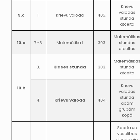
Krievu
valodas
9.c
1.
Krievu valoda
405.
stunda
atcelta
Matemātika
10.a
7.-8.
Matemātika I
303.
stundas
atceltas
Matemātika
3.
Klases stunda
303.
stunda
atcelta
Krievu
10.b
valodas
stunda
4.
Krievu valoda
404.
abām
grupām
kopā
Sporta un
veselības
stunda pie