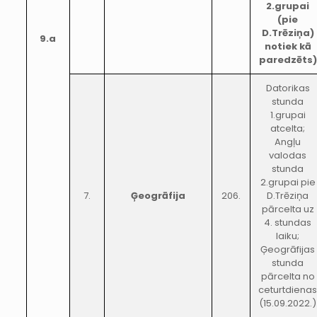
2.grupai
(pie
D.Trēziņa)
9.a
notiek kā
paredzēts)
Datorikas
stunda
1.grupai
atcelta;
Angļu
valodas
stunda
2.grupai pie
7.
Ģeogrāfija
206.
D.Trēziņa
pārcelta uz
4. stundas
laiku;
Ģeogrāfijas
stunda
pārcelta no
ceturtdiena
(15.09.2022.)