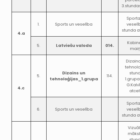
3.stundas
Sporta
1.
Sports un veselība
veselī
stunda a
4.a
Kabin
5.
Latviešu valoda
014.
mai
Dizain
tehnolo
Dizains un
stun
5.
114.
tehnoloģijas_1.grupa
1.grupa
G.Kalv
4.c
atcel
Sporta
6.
Sports un veselība
veselī
stunda a
Vizuā
māks
stun