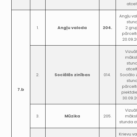
atcel
Angļu va
stun
1.
Angļu valoda
204.
2.gru
pārcelt
20.09.2
Vizuā
māks
stun
atcel
2.
Sociālās zinības
014.
Sociālo 
stun
pārcelt
7.b
piektdi
30.09.2
Vizuā
3.
Mūzika
205.
māks
stunda a
Krievu v