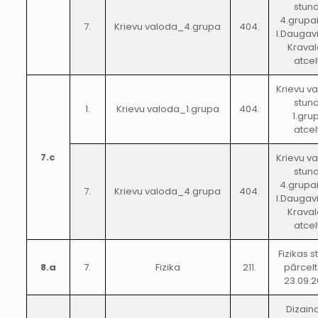
stun
4.grupai
7.
Krievu valoda_4.grupa
404.
I.Daugav
Kraval
atcel
Krievu v
stun
1.
Krievu valoda_1.grupa
404.
1.gru
atcel
7.c
Krievu v
stun
4.grupai
7.
Krievu valoda_4.grupa
404.
I.Daugav
Kraval
atcel
Fizikas 
8.a
7.
Fizika
211.
pārcelt
23.09.2
Dizain