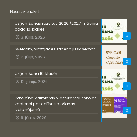
Nesenākie raksti
Uzņemšanas rezultāti 2026./2027. mācību
gada 10. klasēs
0
3. jūlijs, 2026
Sveicam, Simtgades stipendiju saņemot
2. jūlijs, 2026
0
Uzņemšana 10. klasēs
12. jūnijs, 2026
0
Pateicība Valmieras Viestura vidusskolas
kopienai par dalību soļošanas
izaicinājumā
0
9. jūnijs, 2026