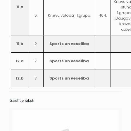
Krievu v
11.a
stun
1.grupa
5.
Krievu valoda_1.grupa
404.
I.Daugav
Krava
atcel
11.b
2.
Sports un veselība
12.a
7.
Sports un veselība
12.b
7.
Sports un veselība
Saistītie raksti