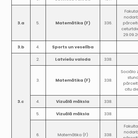
Fakuta
nodar
3.a
5.
Matemātika (F)
336.
pārcelt
ceturtdi
29.09.2
3.b
4.
Sports un veselība
2.
Latviešu valoda
338.
Sociālo 
stun
3.
Matemātika (F)
338.
pārcelt
citu d
3.c
4.
Vizuālā māksla
338.
5.
Vizuālā māksla
338.
Fakulta
nodar
6.
Matemātika (F)
338.
pārcelt