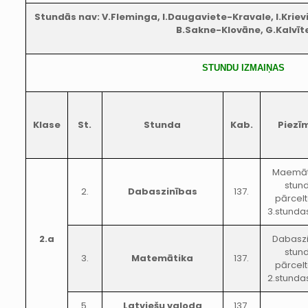
Stundās nav: V.Fleminga, I.Daugaviete-Kravale, I.Krievi
B.Sakne-Klovāne, G.Kalvīt
STUNDU IZMAIŅAS
Klase
St.
Stunda
Kab.
Piezī
Maemāt
stun
2.
Dabaszinības
137.
pārcelt
3.stundas
2.a
Dabaszi
stun
3.
Matemātika
137.
pārcelt
2.stundas
5.
Latviešu valoda
137.