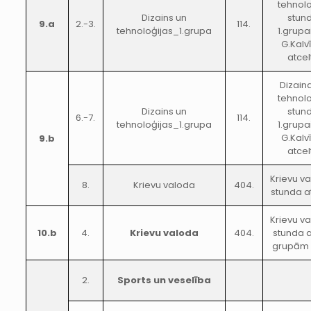
tehnolo
Dizains un
stun
9.a
2.-3.
114.
tehnoloģijas_1.grupa
1.grupa
G.Kalv
atcel
Dizain
tehnolo
Dizains un
stun
6.-7.
114.
tehnoloģijas_1.grupa
1.grupa
G.Kalv
9.b
atcel
Krievu v
8.
Krievu valoda
404.
stunda a
Krievu v
10.b
4.
Krievu valoda
404.
stunda
grupām
2.
Sports un veselība