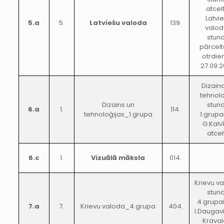
atcel
Latvi
5.a
5.
Latviešu valoda
139.
valo
stun
pārcelt
otrdie
27.09.2
Dizain
tehnolo
Dizains un
stun
6.a
1.
114.
tehnoloģijas_1.grupa
1.grupa
G.Kalv
atcel
6.c
1.
Vizuālā māksla
014.
Krievu v
stun
4.grupai
7.a
7.
Krievu valoda_4.grupa
404.
I.Daugav
Kraval